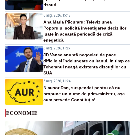
riscuri
6 aug. 2026, 15:18
Ana Maria Păcuraru: Televiziunea
Poporului solicită investigarea deciziilor
luate în această perioadă de criză
enegetică
6 aug. 2026, 11:27
JD Vance anunță negocieri de pace
dificile și îndelungate cu Iranul, în timp ce
Teheranul neagă existența discuțiilor cu
SUA
6 aug. 2026, 11:24
Nicușor Dan, suspendat pentru că nu
propune un nume de prim-ministru, așa
cum prevede Constituția!
ECONOMIE