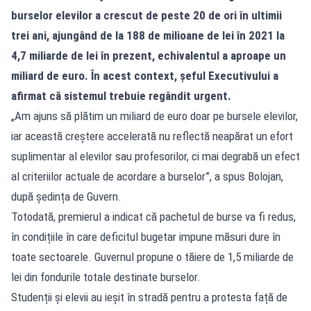
burselor elevilor a crescut de peste 20 de ori în ultimii
trei ani, ajungând de la 188 de milioane de lei în 2021 la
4,7 miliarde de lei în prezent, echivalentul a aproape un
miliard de euro. În acest context, șeful Executivului a
afirmat că sistemul trebuie regândit urgent.
„Am ajuns să plătim un miliard de euro doar pe bursele elevilor,
iar această creștere accelerată nu reflectă neapărat un efort
suplimentar al elevilor sau profesorilor, ci mai degrabă un efect
al criteriilor actuale de acordare a burselor”, a spus Bolojan,
după ședința de Guvern.
Totodată, premierul a indicat că pachetul de burse va fi redus,
în condițiile în care deficitul bugetar impune măsuri dure în
toate sectoarele. Guvernul propune o tăiere de 1,5 miliarde de
lei din fondurile totale destinate burselor.
Studenții și elevii au ieșit în stradă pentru a protesta față de