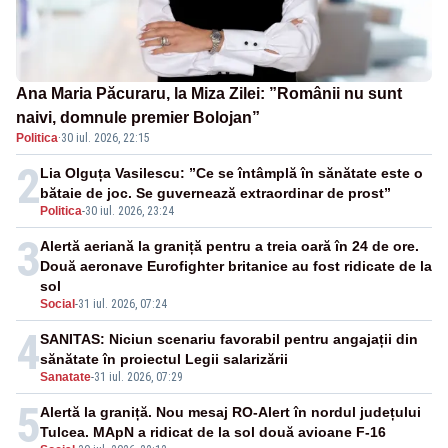
Ana Maria Păcuraru, la Miza Zilei: ”Românii nu sunt
naivi, domnule premier Bolojan”
Politica
·
30 iul. 2026, 22:15
2
Lia Olguța Vasilescu: ”Ce se întâmplă în sănătate este o
bătaie de joc. Se guvernează extraordinar de prost”
Politica
-
30 iul. 2026, 23:24
3
Alertă aeriană la graniță pentru a treia oară în 24 de ore.
Două aeronave Eurofighter britanice au fost ridicate de la
sol
Social
-
31 iul. 2026, 07:24
4
SANITAS: Niciun scenariu favorabil pentru angajații din
sănătate în proiectul Legii salarizării
Sanatate
-
31 iul. 2026, 07:29
5
Alertă la graniță. Nou mesaj RO-Alert în nordul județului
Tulcea. MApN a ridicat de la sol două avioane F-16