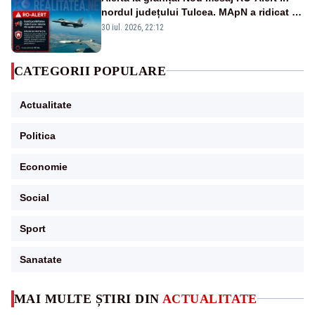
nordul județului Tulcea. MApN a ridicat de
la sol două avioane F-16
30 iul. 2026, 22:12
CATEGORII POPULARE
Actualitate
Politica
Economie
Social
Sport
Sanatate
MAI MULTE ȘTIRI DIN
ACTUALITATE