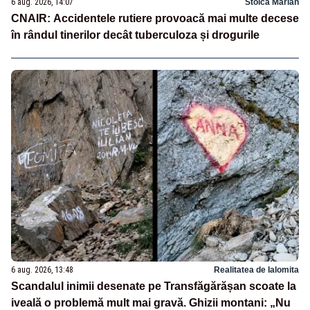
6 aug. 2026, 14:07
Stoica Marian
CNAIR: Accidentele rutiere provoacă mai multe decese
în rândul tinerilor decât tuberculoza și drogurile
6 aug. 2026, 13:48
Realitatea de Ialomita
Scandalul inimii desenate pe Transfăgărășan scoate la
iveală o problemă mult mai gravă. Ghizii montani: „Nu