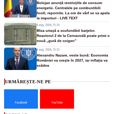
Bolojan anunță restricțiile de consum
energetic. Centralele pe combustibili
fosili, repornite. La ore de vârf se va apela
la importuri - LIVE TEXT
6 aug. 2026, 15:24
Miza uriașă a scufundării barjelor.
Reactorul 2 de la Cernavodă poate primi o
nouă „gură de oxigen”
6 aug. 2026, 15:23
Alexandru Nazare, veste bună: Economia
României va crește în 2027, iar inflația va
scădea
URMĂREȘTE-NE PE
Facebook
YouTube