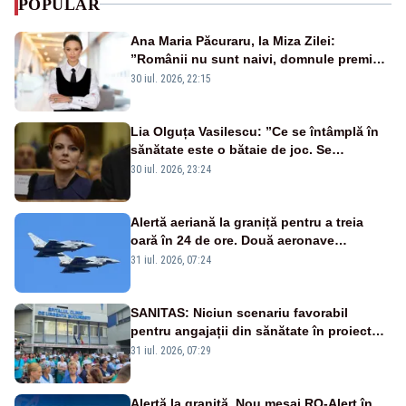
POPULAR
Ana Maria Păcuraru, la Miza Zilei:
”Românii nu sunt naivi, domnule premier
Bolojan”
30 iul. 2026, 22:15
Lia Olguța Vasilescu: ”Ce se întâmplă în
sănătate este o bătaie de joc. Se
guvernează extraordinar de prost”
30 iul. 2026, 23:24
Alertă aeriană la graniță pentru a treia
oară în 24 de ore. Două aeronave
Eurofighter britanice au fost ridicate de la
31 iul. 2026, 07:24
sol
SANITAS: Niciun scenariu favorabil
pentru angajații din sănătate în proiectul
Legii salarizării
31 iul. 2026, 07:29
Alertă la graniță. Nou mesaj RO-Alert în