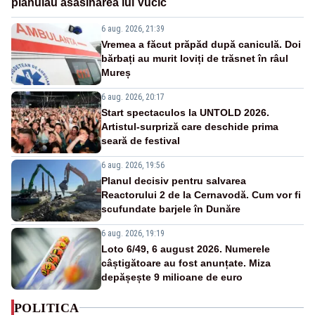
plănuiau asasinarea lui Vučić
6 aug. 2026, 21:39
Vremea a făcut prăpăd după caniculă. Doi
bărbați au murit loviți de trăsnet în râul
Mureș
6 aug. 2026, 20:17
Start spectaculos la UNTOLD 2026.
Artistul-surpriză care deschide prima
seară de festival
6 aug. 2026, 19:56
Planul decisiv pentru salvarea
Reactorului 2 de la Cernavodă. Cum vor fi
scufundate barjele în Dunăre
6 aug. 2026, 19:19
Loto 6/49, 6 august 2026. Numerele
câștigătoare au fost anunțate. Miza
depășește 9 milioane de euro
POLITICA