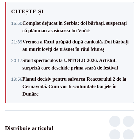
CITEȘTE ȘI
Complot dejucat în Serbia: doi bărbați, suspectați
15:50
că plănuiau asasinarea lui Vučić
Vremea a făcut prăpăd după caniculă. Doi bărbați
21:39
au murit loviți de trăsnet în râul Mureș
Start spectaculos la UNTOLD 2026. Artistul-
20:17
surpriză care deschide prima seară de festival
Planul decisiv pentru salvarea Reactorului 2 de la
19:56
Cernavodă. Cum vor fi scufundate barjele în
Dunăre
Distribuie articolul