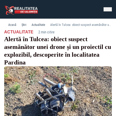
Acasă
Știri
Actualitate
Alertă în Tulcea: obiect suspect asemănător unei drone și un proiectil cu explozibil, descoperite în localitatea Pardina
·
ACTUALITATE
2 min citire
Alertă în Tulcea: obiect suspect
asemănător unei drone și un proiectil cu
explozibil, descoperite în localitatea
Pardina