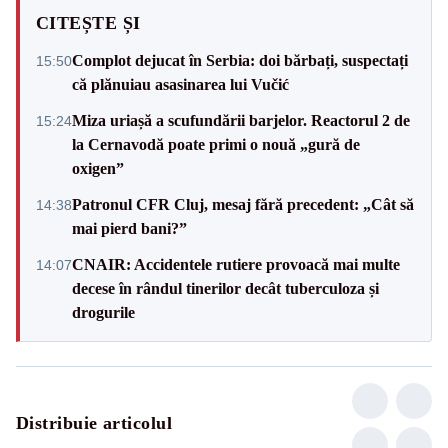
CITEȘTE ȘI
Complot dejucat în Serbia: doi bărbați, suspectați
15:50
că plănuiau asasinarea lui Vučić
Miza uriașă a scufundării barjelor. Reactorul 2 de
15:24
la Cernavodă poate primi o nouă „gură de
oxigen”
Patronul CFR Cluj, mesaj fără precedent: „Cât să
14:38
mai pierd bani?”
CNAIR: Accidentele rutiere provoacă mai multe
14:07
decese în rândul tinerilor decât tuberculoza și
drogurile
Distribuie articolul