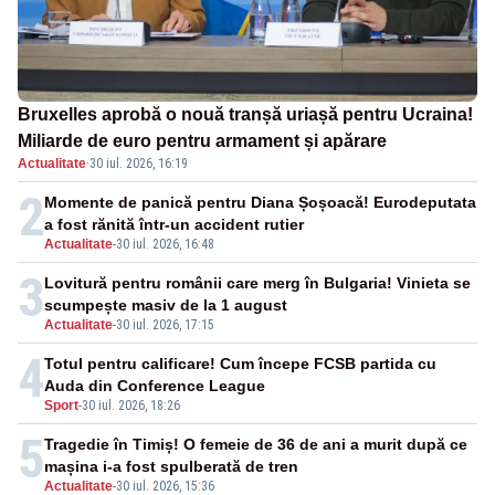
Bruxelles aprobă o nouă tranșă uriașă pentru Ucraina!
Miliarde de euro pentru armament și apărare
Actualitate
·
30 iul. 2026, 16:19
2
Momente de panică pentru Diana Șoșoacă! Eurodeputata
a fost rănită într-un accident rutier
Actualitate
-
30 iul. 2026, 16:48
3
Lovitură pentru românii care merg în Bulgaria! Vinieta se
scumpește masiv de la 1 august
Actualitate
-
30 iul. 2026, 17:15
4
Totul pentru calificare! Cum începe FCSB partida cu
Auda din Conference League
Sport
-
30 iul. 2026, 18:26
5
Tragedie în Timiș! O femeie de 36 de ani a murit după ce
mașina i-a fost spulberată de tren
Actualitate
-
30 iul. 2026, 15:36