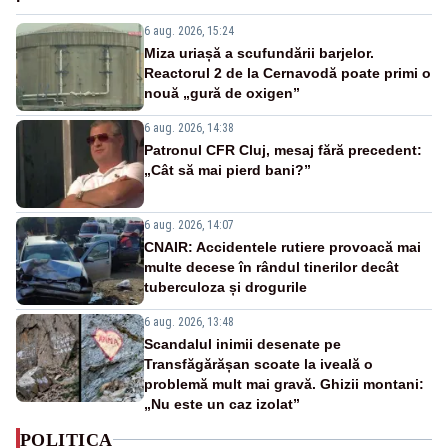
6 aug. 2026, 15:24
Miza uriașă a scufundării barjelor.
Reactorul 2 de la Cernavodă poate primi o
nouă „gură de oxigen”
6 aug. 2026, 14:38
Patronul CFR Cluj, mesaj fără precedent:
„Cât să mai pierd bani?”
6 aug. 2026, 14:07
CNAIR: Accidentele rutiere provoacă mai
multe decese în rândul tinerilor decât
tuberculoza și drogurile
6 aug. 2026, 13:48
Scandalul inimii desenate pe
Transfăgărășan scoate la iveală o
problemă mult mai gravă. Ghizii montani:
„Nu este un caz izolat”
POLITICA