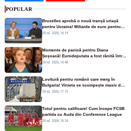
POPULAR
Bruxelles aprobă o nouă tranșă uriașă
pentru Ucraina! Miliarde de euro pentru
armament și apărare
30 iul. 2026, 16:19
Momente de panică pentru Diana
Șoșoacă! Eurodeputata a fost rănită într-
un accident rutier
30 iul. 2026, 16:48
Lovitură pentru românii care merg în
Bulgaria! Vinieta se scumpește masiv de
la 1 august
30 iul. 2026, 17:15
Totul pentru calificare! Cum începe FCSB
partida cu Auda din Conference League
30 iul. 2026, 18:26