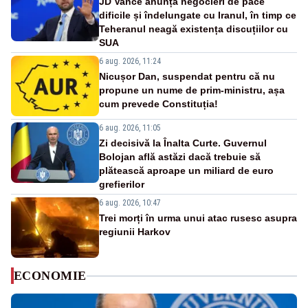
JD Vance anunță negocieri de pace
dificile și îndelungate cu Iranul, în timp ce
Teheranul neagă existența discuțiilor cu
SUA
6 aug. 2026, 11:24
Nicușor Dan, suspendat pentru că nu
propune un nume de prim-ministru, așa
cum prevede Constituția!
6 aug. 2026, 11:05
Zi decisivă la Înalta Curte. Guvernul
Bolojan află astăzi dacă trebuie să
plătească aproape un miliard de euro
grefierilor
6 aug. 2026, 10:47
Trei morți în urma unui atac rusesc asupra
regiunii Harkov
ECONOMIE