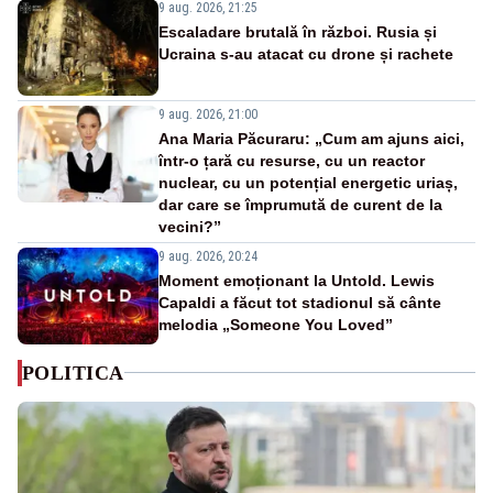
9 aug. 2026, 21:25
Escaladare brutală în război. Rusia și
Ucraina s-au atacat cu drone și rachete
9 aug. 2026, 21:00
Ana Maria Păcuraru: „Cum am ajuns aici,
într-o țară cu resurse, cu un reactor
nuclear, cu un potențial energetic uriaș,
dar care se împrumută de curent de la
vecini?”
9 aug. 2026, 20:24
Moment emoționant la Untold. Lewis
Capaldi a făcut tot stadionul să cânte
melodia „Someone You Loved”
POLITICA