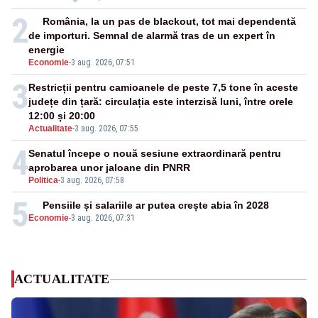
2
România, la un pas de blackout, tot mai dependentă
de importuri. Semnal de alarmă tras de un expert în
energie
Economie
-
3 aug. 2026, 07:51
3
Restricții pentru camioanele de peste 7,5 tone în aceste
județe din țară: circulația este interzisă luni, între orele
12:00 și 20:00
Actualitate
-
3 aug. 2026, 07:55
4
Senatul începe o nouă sesiune extraordinară pentru
aprobarea unor jaloane din PNRR
Politica
-
3 aug. 2026, 07:58
5
Pensiile și salariile ar putea crește abia în 2028
Economie
-
3 aug. 2026, 07:31
ACTUALITATE