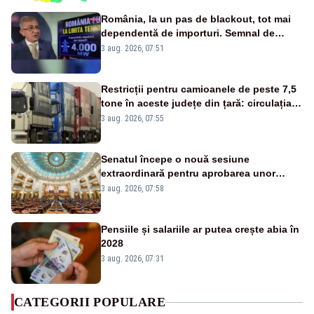
România, la un pas de blackout, tot mai
dependentă de importuri. Semnal de
alarmă tras de un expert în energie
3 aug. 2026, 07:51
Restricții pentru camioanele de peste 7,5
tone în aceste județe din țară: circulația
este interzisă luni, între orele 12:00 și
3 aug. 2026, 07:55
20:00
Senatul începe o nouă sesiune
extraordinară pentru aprobarea unor
jaloane din PNRR
3 aug. 2026, 07:58
Pensiile și salariile ar putea crește abia în
2028
3 aug. 2026, 07:31
CATEGORII POPULARE