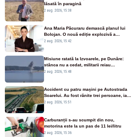
lăsată în paragină
2 aug. 2026, 15:38
Ana Maria Păcuraru demască planul lui
Bolojan. O nouă ediție explozivă a
emisiunii „Miza Zilei” la Realitatea PLUS
2 aug. 2026, 15:42
Misiune ratată la Izvoarele, pe Dunăre:
stânca nu a cedat, militarii reiau
detonările luni – VIDEO
2 aug. 2026, 15:48
Accident cu patru mașini pe Autostrada
Soarelui. Au fost rănite trei persoane, iar
traficul se desfășoară cu dificultate
2 aug. 2026, 15:51
Carburanții s-au scumpit din nou,
motorina este la un pas de 11 lei/litru
2 aug. 2026, 15:36