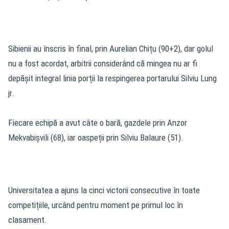
Sibienii au înscris în final, prin Aurelian Chițu (90+2), dar golul
nu a fost acordat, arbitrii considerând că mingea nu ar fi
depășit integral linia porții la respingerea portarului Silviu Lung
jr.
Fiecare echipă a avut câte o bară, gazdele prin Anzor
Mekvabișvili (68), iar oaspeții prin Silviu Balaure (51).
Universitatea a ajuns la cinci victorii consecutive în toate
competițiile, urcând pentru moment pe primul loc în
clasament.