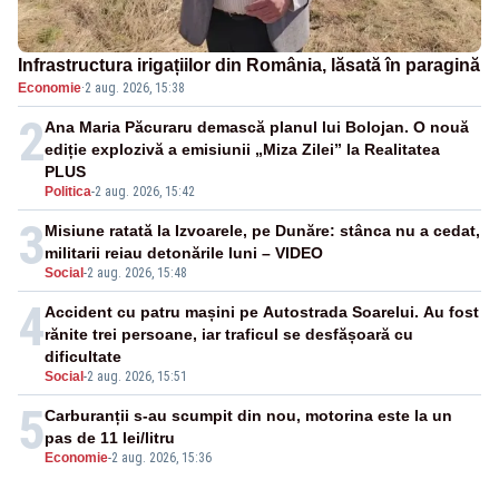
Infrastructura irigațiilor din România, lăsată în paragină
Economie
·
2 aug. 2026, 15:38
2
Ana Maria Păcuraru demască planul lui Bolojan. O nouă
ediție explozivă a emisiunii „Miza Zilei” la Realitatea
PLUS
Politica
-
2 aug. 2026, 15:42
3
Misiune ratată la Izvoarele, pe Dunăre: stânca nu a cedat,
militarii reiau detonările luni – VIDEO
Social
-
2 aug. 2026, 15:48
4
Accident cu patru mașini pe Autostrada Soarelui. Au fost
rănite trei persoane, iar traficul se desfășoară cu
dificultate
Social
-
2 aug. 2026, 15:51
5
Carburanții s-au scumpit din nou, motorina este la un
pas de 11 lei/litru
Economie
-
2 aug. 2026, 15:36