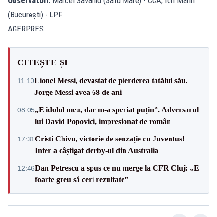
Observatori:
Marcel Savaniu (Satu Mare) - CCA, Ion Marin
(București) - LPF
AGERPRES
CITEȘTE ȘI
Lionel Messi, devastat de pierderea tatălui său.
11:10
Jorge Messi avea 68 de ani
„E idolul meu, dar m-a speriat puțin”. Adversarul
08:05
lui David Popovici, impresionat de român
Cristi Chivu, victorie de senzație cu Juventus!
17:31
Inter a câștigat derby-ul din Australia
Dan Petrescu a spus ce nu merge la CFR Cluj: „E
12:46
foarte greu să ceri rezultate”