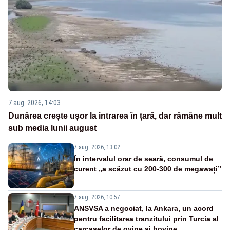
7 aug. 2026, 14:03
Dunărea crește ușor la intrarea în țară, dar rămâne mult
sub media lunii august
7 aug. 2026, 13:02
În intervalul orar de seară, consumul de
curent „a scăzut cu 200-300 de megawați”
7 aug. 2026, 10:57
ANSVSA a negociat, la Ankara, un acord
pentru facilitarea tranzitului prin Turcia al
carcaselor de ovine și bovine