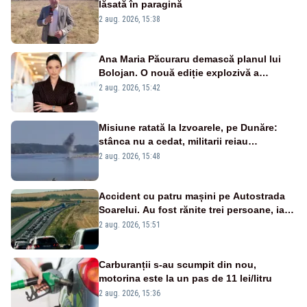
lăsată în paragină
2 aug. 2026, 15:38
Ana Maria Păcuraru demască planul lui
Bolojan. O nouă ediție explozivă a
emisiunii „Miza Zilei” la Realitatea PLUS
2 aug. 2026, 15:42
Misiune ratată la Izvoarele, pe Dunăre:
stânca nu a cedat, militarii reiau
detonările luni – VIDEO
2 aug. 2026, 15:48
Accident cu patru mașini pe Autostrada
Soarelui. Au fost rănite trei persoane, iar
traficul se desfășoară cu dificultate
2 aug. 2026, 15:51
Carburanții s-au scumpit din nou,
motorina este la un pas de 11 lei/litru
2 aug. 2026, 15:36