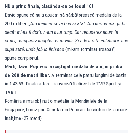
NU a prins finala, clasându-se pe locul 10!
David spune că nu a apucat să sărbătorească medalia de la
200 m liber.
„Am mâncat ceva bun și atât. Am dormit mai puțin
decât mi-aș fi dorit, n-am avut timp. Dar recuperez acum la
prânz, recuperez noaptea care vine. Și adevărata celebrare vine
după sută, unde job is finished
(mi-am terminat treaba)”,
spune campionul.
Marți,
David Popovici a câștigat medalia de aur, în proba
de 200 de metri liber.
A terminat cele patru lungimi de bazin
în 1:43,53. Finala a fost transmisă în direct de TVR Sport și
TVR 1.
România a mai obţinut o medalie la Mondialele de la
Singapore, bronz prin Constantin Popovici la sărituri de la mare
înălţime (27 metri).