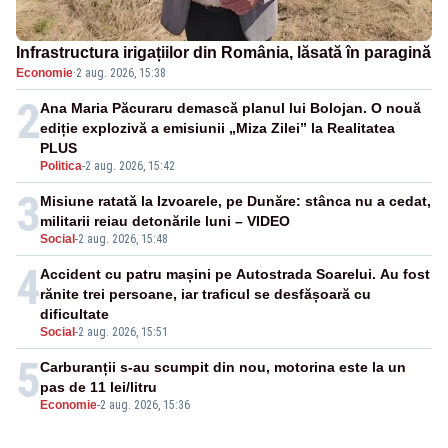
Infrastructura irigațiilor din România, lăsată în paragină
Economie
·
2 aug. 2026, 15:38
2
Ana Maria Păcuraru demască planul lui Bolojan. O nouă
ediție explozivă a emisiunii „Miza Zilei” la Realitatea
PLUS
Politica
-
2 aug. 2026, 15:42
3
Misiune ratată la Izvoarele, pe Dunăre: stânca nu a cedat,
militarii reiau detonările luni – VIDEO
Social
-
2 aug. 2026, 15:48
4
Accident cu patru mașini pe Autostrada Soarelui. Au fost
rănite trei persoane, iar traficul se desfășoară cu
dificultate
Social
-
2 aug. 2026, 15:51
5
Carburanții s-au scumpit din nou, motorina este la un
pas de 11 lei/litru
Economie
-
2 aug. 2026, 15:36