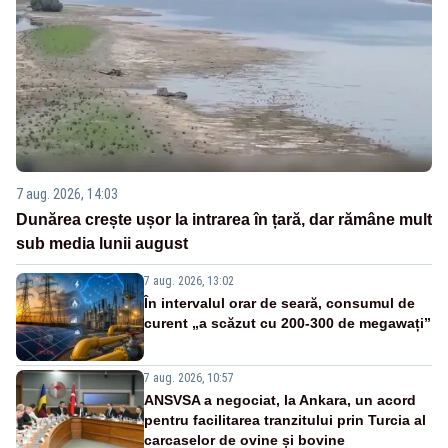
7 aug. 2026, 14:03
Dunărea crește ușor la intrarea în țară, dar rămâne mult
sub media lunii august
7 aug. 2026, 13:02
În intervalul orar de seară, consumul de
curent „a scăzut cu 200-300 de megawați”
7 aug. 2026, 10:57
ANSVSA a negociat, la Ankara, un acord
pentru facilitarea tranzitului prin Turcia al
carcaselor de ovine și bovine