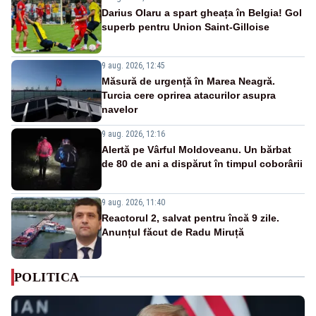
Darius Olaru a spart gheața în Belgia! Gol
superb pentru Union Saint-Gilloise
9 aug. 2026, 12:45
Măsură de urgență în Marea Neagră.
Turcia cere oprirea atacurilor asupra
navelor
9 aug. 2026, 12:16
Alertă pe Vârful Moldoveanu. Un bărbat
de 80 de ani a dispărut în timpul coborârii
9 aug. 2026, 11:40
Reactorul 2, salvat pentru încă 9 zile.
Anunțul făcut de Radu Miruță
POLITICA