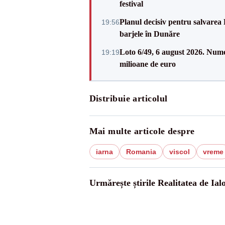
festival
Planul decisiv pentru salvarea
19:56
barjele în Dunăre
Loto 6/49, 6 august 2026. Nume
19:19
milioane de euro
Distribuie articolul
Mai multe articole despre
iarna
Romania
viscol
vreme
Urmărește știrile Realitatea de Ial