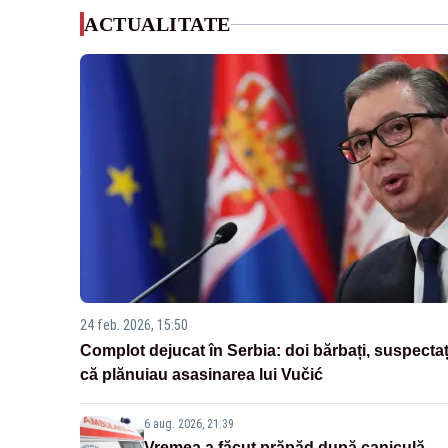
ACTUALITATE
24 feb. 2026, 15:50
Complot dejucat în Serbia: doi bărbați, suspectaț
că plănuiau asasinarea lui Vučić
6 aug. 2026, 21:39
Vremea a făcut prăpăd după caniculă.