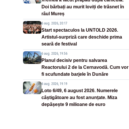
Doi bărbați au murit loviți de trăsnet în
râul Mureș
6 aug. 2026, 20:17
Start spectaculos la UNTOLD 2026.
Artistul-surpriză care deschide prima
seară de festival
6 aug. 2026, 19:56
Planul decisiv pentru salvarea
Reactorului 2 de la Cernavodă. Cum vor
fi scufundate barjele în Dunăre
6 aug. 2026, 19:19
Loto 6/49, 6 august 2026. Numerele
câștigătoare au fost anunțate. Miza
depășește 9 milioane de euro