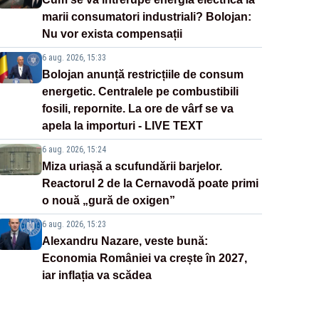
marii consumatori industriali? Bolojan:
Nu vor exista compensații
6 aug. 2026, 15:33
Bolojan anunță restricțiile de consum
energetic. Centralele pe combustibili
fosili, repornite. La ore de vârf se va
apela la importuri - LIVE TEXT
6 aug. 2026, 15:24
Miza uriașă a scufundării barjelor.
Reactorul 2 de la Cernavodă poate primi
o nouă „gură de oxigen”
6 aug. 2026, 15:23
Alexandru Nazare, veste bună:
Economia României va crește în 2027,
iar inflația va scădea