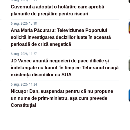
6 aug. 2026, 15:39
Guvernul a adoptat o hotărâre care aprobă
planurile de pregătire pentru riscuri
6 aug. 2026, 15:18
Ana Maria Păcuraru: Televiziunea Poporului
solicită investigarea deciziilor luate în această
perioadă de criză enegetică
6 aug. 2026, 11:27
JD Vance anunță negocieri de pace dificile și
îndelungate cu Iranul, în timp ce Teheranul neagă
existența discuțiilor cu SUA
6 aug. 2026, 11:24
Nicușor Dan, suspendat pentru că nu propune
un nume de prim-ministru, așa cum prevede
Constituția!