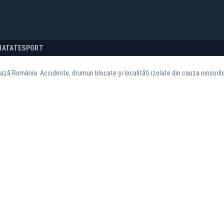
NATATE
SPORT
ează România. Accidente, drumuri blocate și localități izolate din cauza ninsorilo