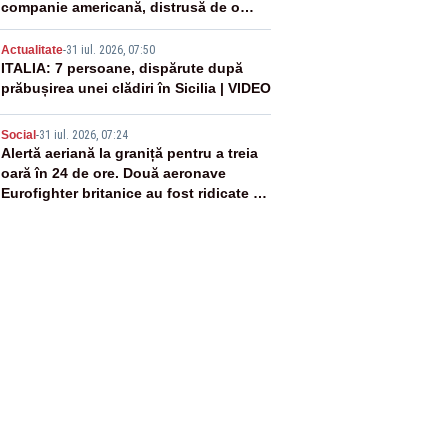
companie americană, distrusă de o
rachetă rusească
4
Actualitate
-
31 iul. 2026, 07:50
ITALIA: 7 persoane, dispărute după
prăbușirea unei clădiri în Sicilia | VIDEO
5
Social
-
31 iul. 2026, 07:24
Alertă aeriană la graniță pentru a treia
oară în 24 de ore. Două aeronave
Eurofighter britanice au fost ridicate de
la sol