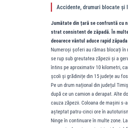
Accidente, drumuri blocate și l
Jumătate din țară se confruntă cu ni
strat consistent de zăpadă. În multe
deoarece vântul aduce rapid zăpada 
Numeroși șoferi au rămas blocați în n
se rup sub greutatea zăpezii și a geru
întins pe aproximativ 10 kilometri, ca
școli și grădinițe din 15 județe au fos
Pe un drum național din județul Timiș,
după ce un camion a derapat. Alte do
cauza zăpezii. Coloana de mașini s-a î
așteptat patru-cinci ore în autoturis
Ninge în continuare în multe zone. La