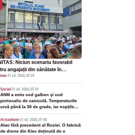
ITAS: Niciun scenariu favorabil
ru angajații din sănătate în
tate
·
31 iul. 2026, 07:29
ectul Legii salarizării
2
Social
-
31 iul. 2026, 07:39
ANM a emis cod galben și cod
portocaliu de caniculă. Temperaturile
urcă până la 38 de grade, iar nopțile
devin tropicale
3
Actualitate
-
31 iul. 2026, 07:40
Atac fără precedent al Rusiei. O fabrică
de drone din Kiev deținută de o