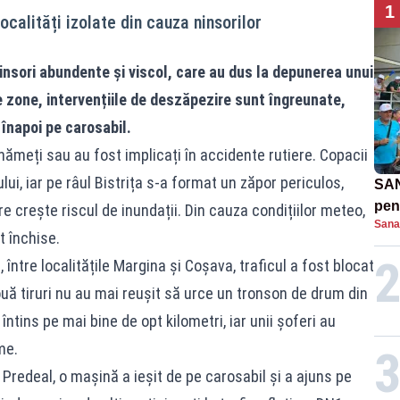
1
ocalități izolate din cauza ninsorilor
nsori abundente și viscol, care au dus la depunerea unui
 zone, intervențiile de deszăpezire sunt îngreunate,
înapoi pe carosabil.
ămeți sau au fost implicați în accidente rutiere. Copacii
lui, iar pe râul Bistrița s-a format un zăpor periculos,
SAN
pent
re crește riscul de inundații. Din cauza condițiilor meteo,
Sana
proi
t închise.
 între localitățile Margina și Coșava, traficul a fost blocat
uă tiruri nu au mai reușit să urce un tronson de drum din
ntins pe mai bine de opt kilometri, iar unii șoferi au
me.
 Predeal, o mașină a ieșit de pe carosabil și a ajuns pe