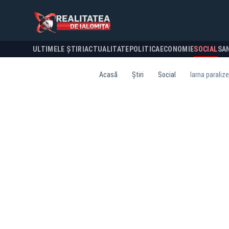
ULTIMELE ȘTIRI
ACTUALITATE
POLITICA
ECONOMIE
SOCIAL
SA
Acasă
Știri
Social
Iarna paraliz