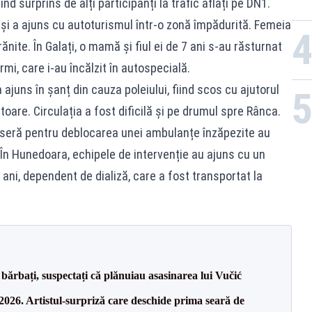
ind surprins de alți participanți la trafic aflați pe DN1.
t și a ajuns cu autoturismul într-o zonă împădurită. Femeia
 rănite. În Galați, o mamă și fiul ei de 7 ani s-au răsturnat
armi, care i-au încălzit în autospecială.
ajuns în șanț din cauza poleiului, fiind scos cu ajutorul
ctoare. Circulația a fost dificilă și pe drumul spre Rânca.
eniseră pentru deblocarea unei ambulanțe înzăpezite au
. În Hunedoara, echipele de intervenție au ajuns cu un
e ani, dependent de dializă, care a fost transportat la
bărbați, suspectați că plănuiau asasinarea lui Vučić
26. Artistul-surpriză care deschide prima seară de