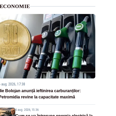
ECONOMIE
6 aug. 2026, 17:38
Ilie Bolojan anunță ieftinirea carburanților:
Petromidia revine la capacitate maximă
6 aug. 2026, 15:36
Cum se va întrerupe energia electrică la