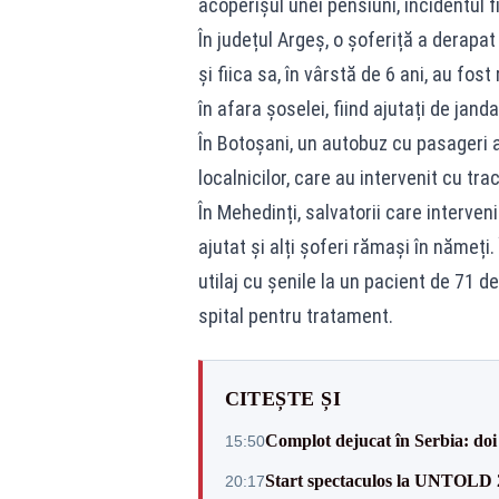
acoperișul unei pensiuni, incidentul fi
În județul Argeș, o șoferiță a derapa
și fiica sa, în vârstă de 6 ani, au fost
în afara șoselei, fiind ajutați de jand
În Botoșani, un autobuz cu pasageri a 
localnicilor, care au intervenit cu tra
În Mehedinți, salvatorii care interv
ajutat și alți șoferi rămași în nămeți
utilaj cu șenile la un pacient de 71 d
spital pentru tratament.
CITEȘTE ȘI
Complot dejucat în Serbia: doi 
15:50
Start spectaculos la UNTOLD 20
20:17