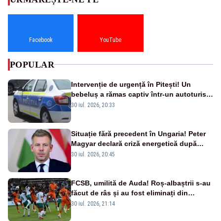
Facebook
YouTube
POPULAR
Intervenție de urgență în Pitești! Un
bebeluș a rămas captiv într-un autoturism
din cauza unei defecțiuni
30 iul. 2026, 20:33
Situație fără precedent în Ungaria! Peter
Magyar declară criză energetică după
oprirea centralei de la Paks
30 iul. 2026, 20:45
FCSB, umilită de Auda! Roș-albaștrii s-au
făcut de râs și au fost eliminați din
Conference League
30 iul. 2026, 21:14