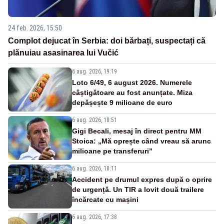
24 feb. 2026, 15:50
Complot dejucat în Serbia: doi bărbați, suspectați că
plănuiau asasinarea lui Vučić
6 aug. 2026, 19:19
Loto 6/49, 6 august 2026. Numerele
câștigătoare au fost anunțate. Miza
depășește 9 milioane de euro
6 aug. 2026, 18:51
Gigi Becali, mesaj în direct pentru MM
Stoica: „Mă oprește când vreau să arunc
milioane pe transferuri”
6 aug. 2026, 18:11
Accident pe drumul expres după o oprire
de urgență. Un TIR a lovit două trailere
încărcate cu mașini
6 aug. 2026, 17:38