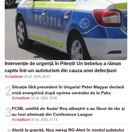
Intervenție de urgență în Pitești! Un bebeluș a rămas
captiv într-un autoturism din cauza unei defecțiuni
Actualitate
·
30 iul. 2026, 20:33
2
Situație fără precedent în Ungaria! Peter Magyar declară
criză energetică după oprirea centralei de la Paks
Actualitate
-
30 iul. 2026, 20:45
3
FCSB, umilită de Auda! Roș-albaștrii s-au făcut de râs și
au fost eliminați din Conference League
Actualitate
-
30 iul. 2026, 21:14
Alertă la graniță. Nou mesaj RO-Alert în nordul județului