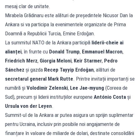
mesaj clar de unitate.
Mirabela Grădinaru este alături de președintele Nicusor Dan la
Ankara si va participa la evenimentele organizate de Prima
Doamnă a Republicii Turcia, Emine Erdoğan.
La summitul NATO de la Ankara participă
liderii-cheie ai
alianței
, în frunte cu
Donald Trump
,
Emmanuel Macron
,
Friedrich Merz
,
Giorgia Meloni
,
Keir Starmer
,
Pedro
Sánchez
și gazda
Recep Tayyip Erdoğan
, alături de
secretarul general Mark Rutte
. Printre invitații importanți se
numără și
Volodimir Zelenski
,
Lee Jae-myung
(Coreea de
Sud), precum și liderii instituțiilor europene
António Costa
și
Ursula von der Leyen
.
Summit-ul de la Ankara ar putea asigura un sprijin suplimentar
pentru Ucraina, inclusiv prin posibile noi angajamente de
finanțare în valoare de miliarde de dolari, destinate consolidării