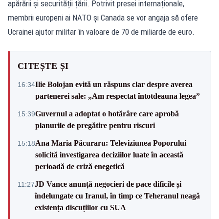
apărării și securității țării. Potrivit presei internaționale,
membrii europeni ai NATO și Canada se vor angaja să ofere
Ucrainei ajutor militar în valoare de 70 de miliarde de euro.
CITEȘTE ȘI
Ilie Bolojan evită un răspuns clar despre averea
16:34
partenerei sale: „Am respectat întotdeauna legea”
Guvernul a adoptat o hotărâre care aprobă
15:39
planurile de pregătire pentru riscuri
Ana Maria Păcuraru: Televiziunea Poporului
15:18
solicită investigarea deciziilor luate în această
perioadă de criză enegetică
JD Vance anunță negocieri de pace dificile și
11:27
îndelungate cu Iranul, în timp ce Teheranul neagă
existența discuțiilor cu SUA