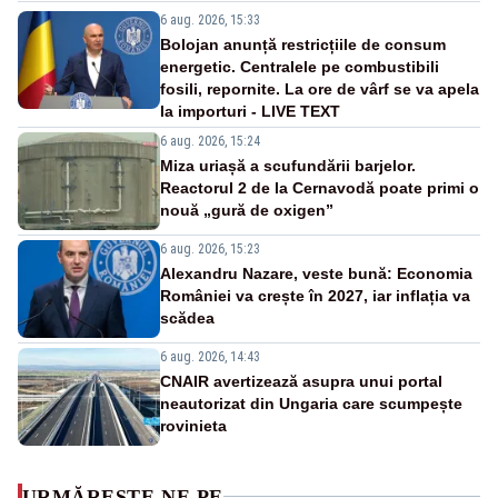
6 aug. 2026, 15:33
Bolojan anunță restricțiile de consum
energetic. Centralele pe combustibili
fosili, repornite. La ore de vârf se va apela
la importuri - LIVE TEXT
6 aug. 2026, 15:24
Miza uriașă a scufundării barjelor.
Reactorul 2 de la Cernavodă poate primi o
nouă „gură de oxigen”
6 aug. 2026, 15:23
Alexandru Nazare, veste bună: Economia
României va crește în 2027, iar inflația va
scădea
6 aug. 2026, 14:43
CNAIR avertizează asupra unui portal
neautorizat din Ungaria care scumpește
rovinieta
URMĂREȘTE-NE PE