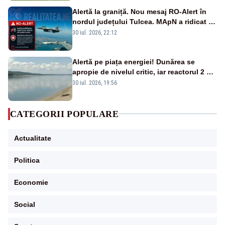
Alertă la graniță. Nou mesaj RO-Alert în
nordul județului Tulcea. MApN a ridicat de
la sol două avioane F-16
30 iul. 2026, 22:12
Alertă pe piața energiei! Dunărea se
apropie de nivelul critic, iar reactorul 2 de
la Cernavodă ar putea fi oprit
30 iul. 2026, 19:56
CATEGORII POPULARE
Actualitate
Politica
Economie
Social