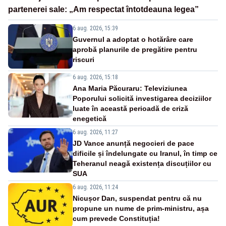
partenerei sale: „Am respectat întotdeauna legea”
6 aug. 2026, 15:39
Guvernul a adoptat o hotărâre care
aprobă planurile de pregătire pentru
riscuri
6 aug. 2026, 15:18
Ana Maria Păcuraru: Televiziunea
Poporului solicită investigarea deciziilor
luate în această perioadă de criză
enegetică
6 aug. 2026, 11:27
JD Vance anunță negocieri de pace
dificile și îndelungate cu Iranul, în timp ce
Teheranul neagă existența discuțiilor cu
SUA
6 aug. 2026, 11:24
Nicușor Dan, suspendat pentru că nu
propune un nume de prim-ministru, așa
cum prevede Constituția!