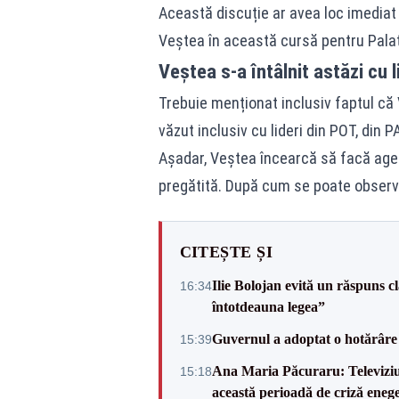
Această discuție ar avea loc imediat
Veștea în această cursă pentru Palat
Veștea s-a întâlnit astăzi cu l
Trebuie menționat inclusiv faptul că
văzut inclusiv cu lideri din POT, din P
Așadar, Veștea încearcă să facă agen
pregătită. După cum se poate observa
CITEȘTE ȘI
Ilie Bolojan evită un răspuns c
16:34
întotdeauna legea”
Guvernul a adoptat o hotărâre 
15:39
Ana Maria Păcuraru: Televiziune
15:18
această perioadă de criză enege