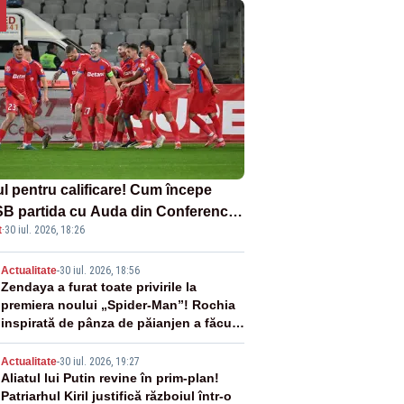
ul pentru calificare! Cum începe
B partida cu Auda din Conference
t
·
30 iul. 2026, 18:26
gue
2
Actualitate
-
30 iul. 2026, 18:56
Zendaya a furat toate privirile la
premiera noului „Spider-Man”! Rochia
inspirată de pânza de păianjen a făcut
senzație
3
Actualitate
-
30 iul. 2026, 19:27
Aliatul lui Putin revine în prim-plan!
Patriarhul Kiril justifică războiul într-o