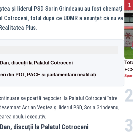
1
tea și liderul PSD Sorin Grindeanu au fost chemați
ul Cotroceni, totul după ce UDMR a anunțat că nu va
Realitatea Plus.
Tot
an, discuții la Palatul Cotroceni
FCS
deri din POT, PACE și parlamentarii neafiliați
Spor
Lea
continuare se poartă negocieri la Palatul Cotroceni între
desemnat Adrian Veștea și liderul PSD, Sorin Grindeanu,
earea noului executiv.
an, discuții la Palatul Cotroceni