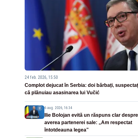
24 feb. 2026, 15:50
Complot dejucat în Serbia: doi bărbați, suspectaț
că plănuiau asasinarea lui Vučić
6 aug. 2026, 16:34
Ilie Bolojan evită un răspuns clar despre
averea partenerei sale: „Am respectat
întotdeauna legea”