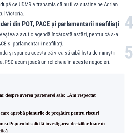
 după ce UDMR a transmis că nu îl va susține pe Adrian
ul Victoria.
ideri din POT, PACE și parlamentarii neafiliați
 Veștea a avut o agendă încărcată astăzi, pentru că s-a
ACE și parlamentarii neafiliați.
da și spunea acesta că vrea să aibă lista de miniștri
, PSD acum joacă un rol cheie în aceste negocieri.
lar despre averea partenerei sale: „Am respectat
care aprobă planurile de pregătire pentru riscuri
a Poporului solicită investigarea deciziilor luate în
tică