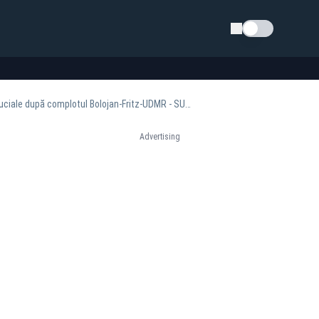
Schimba tema
Nicușor Dan i-a chemat la Palatul Cotroceni pe Adrian Veștea și Sorin Grindeanu. Discuții cruciale după complotul Bolojan-Fritz-UDMR - SURSE
Advertising