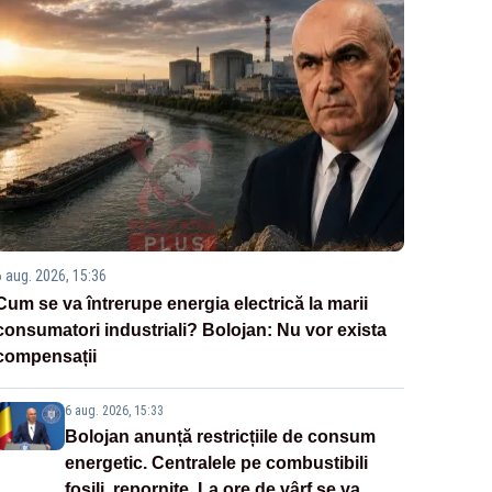
6 aug. 2026, 15:36
Cum se va întrerupe energia electrică la marii
consumatori industriali? Bolojan: Nu vor exista
compensații
6 aug. 2026, 15:33
Bolojan anunță restricțiile de consum
energetic. Centralele pe combustibili
fosili, repornite. La ore de vârf se va