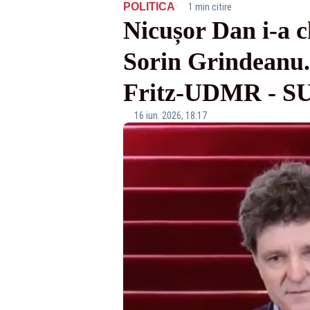
·
POLITICA
1 min citire
Nicușor Dan i-a c
Sorin Grindeanu. 
Fritz-UDMR - S
16 iun. 2026, 18:17