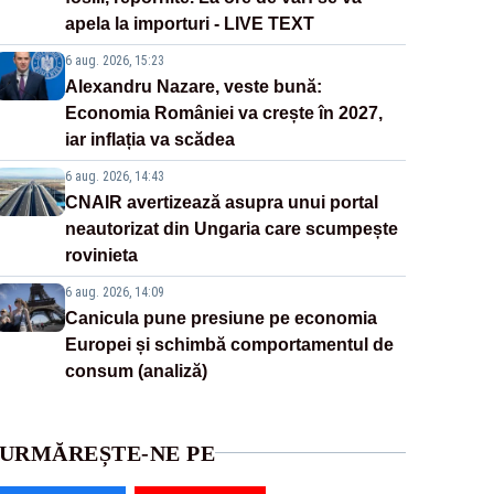
apela la importuri - LIVE TEXT
6 aug. 2026, 15:23
Alexandru Nazare, veste bună:
Economia României va crește în 2027,
iar inflația va scădea
6 aug. 2026, 14:43
CNAIR avertizează asupra unui portal
neautorizat din Ungaria care scumpește
rovinieta
6 aug. 2026, 14:09
Canicula pune presiune pe economia
Europei și schimbă comportamentul de
consum (analiză)
URMĂREȘTE-NE PE