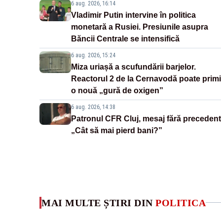
6 aug. 2026, 16:14
Vladimir Putin intervine în politica
monetară a Rusiei. Presiunile asupra
Băncii Centrale se intensifică
6 aug. 2026, 15:24
Miza uriașă a scufundării barjelor.
Reactorul 2 de la Cernavodă poate primi
o nouă „gură de oxigen”
6 aug. 2026, 14:38
Patronul CFR Cluj, mesaj fără precedent
„Cât să mai pierd bani?”
MAI MULTE ȘTIRI DIN
POLITICA