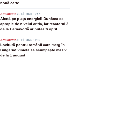
nouă carte
4
Actualitate
-
30 iul. 2026, 19:56
Alertă pe piața energiei! Dunărea se
apropie de nivelul critic, iar reactorul 2
de la Cernavodă ar putea fi oprit
5
Actualitate
-
30 iul. 2026, 17:15
Lovitură pentru românii care merg în
Bulgaria! Vinieta se scumpește masiv
de la 1 august