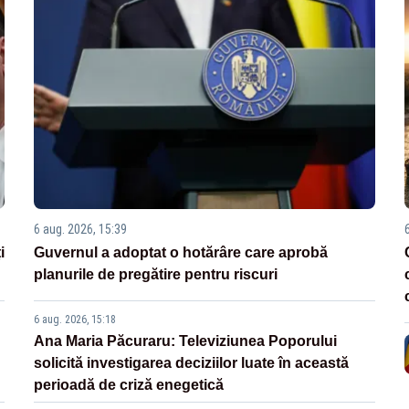
6 aug. 2026, 15:39
i
Guvernul a adoptat o hotărâre care aprobă
planurile de pregătire pentru riscuri
6 aug. 2026, 15:18
Ana Maria Păcuraru: Televiziunea Poporului
solicită investigarea deciziilor luate în această
perioadă de criză enegetică