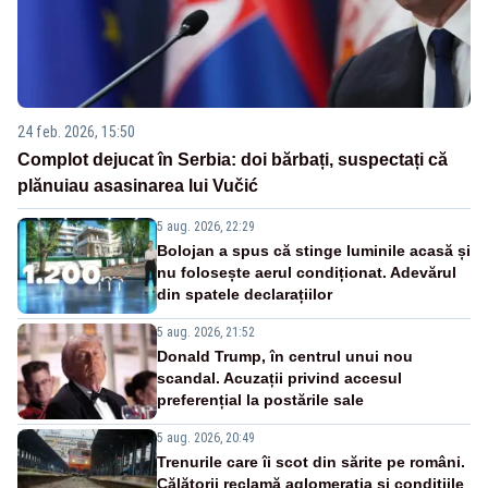
24 feb. 2026, 15:50
Complot dejucat în Serbia: doi bărbați, suspectați că
plănuiau asasinarea lui Vučić
5 aug. 2026, 22:29
Bolojan a spus că stinge luminile acasă și
nu folosește aerul condiționat. Adevărul
din spatele declarațiilor
5 aug. 2026, 21:52
Donald Trump, în centrul unui nou
scandal. Acuzații privind accesul
preferențial la postările sale
5 aug. 2026, 20:49
Trenurile care îi scot din sărite pe români.
Călătorii reclamă aglomerația și condițiile