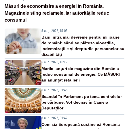
Măsuri de economisire a energiei în România.
Magazinele sting reclamele, iar autoritățile reduc
consumul
5 aug. 2026, 15:03
Banii intră mai devreme pentru milioane
de români: când se plătesc alocațiile,
indemnizațiile și drepturile persoanelor cu
dizabilități
5 aug. 2026, 10:29
Marile lanțuri de magazine din România
reduc consumul de energie. Ce MĂSURI
au anunțat retailerii
5 aug. 2026, 09:46
Scandal în Parlament pe tema centralelor
pe cărbune. Vot decisiv în Camera
Deputaților
5 aug. 2026, 09:42
Comisia Europeană susține că România