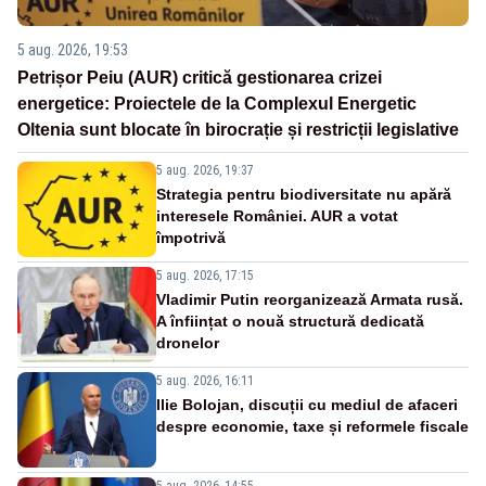
5 aug. 2026, 19:53
Petrișor Peiu (AUR) critică gestionarea crizei
energetice: Proiectele de la Complexul Energetic
Oltenia sunt blocate în birocrație și restricții legislative
5 aug. 2026, 19:37
Strategia pentru biodiversitate nu apără
interesele României. AUR a votat
împotrivă
5 aug. 2026, 17:15
Vladimir Putin reorganizează Armata rusă.
A înființat o nouă structură dedicată
dronelor
5 aug. 2026, 16:11
Ilie Bolojan, discuții cu mediul de afaceri
despre economie, taxe și reformele fiscale