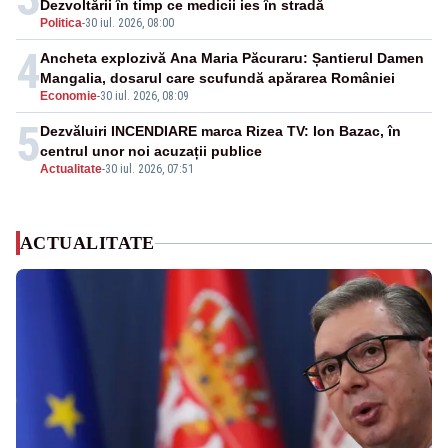
Dezvoltării în timp ce medicii ies în stradă
Politica
-
30 iul. 2026, 08:00
4
Ancheta explozivă Ana Maria Păcuraru: Șantierul Damen
Mangalia, dosarul care scufundă apărarea României
Economie
-
30 iul. 2026, 08:09
5
Dezvăluiri INCENDIARE marca Rizea TV: Ion Bazac, în
centrul unor noi acuzații publice
Actualitate
-
30 iul. 2026, 07:51
ACTUALITATE