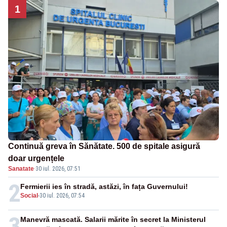
1
Continuă greva în Sănătate. 500 de spitale asigură
doar urgențele
Sanatate
·
30 iul. 2026, 07:51
2
Fermierii ies în stradă, astăzi, în fața Guvernului!
Social
-
30 iul. 2026, 07:54
3
Manevră mascată. Salarii mărite în secret la Ministerul