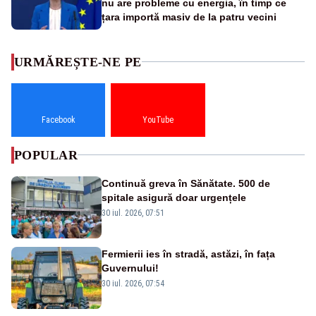
nu are probleme cu energia, în timp ce
țara importă masiv de la patru vecini
URMĂREȘTE-NE PE
Facebook
YouTube
POPULAR
Continuă greva în Sănătate. 500 de
spitale asigură doar urgențele
30 iul. 2026, 07:51
Fermierii ies în stradă, astăzi, în fața
Guvernului!
30 iul. 2026, 07:54