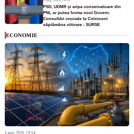
5 aug. 2026, 14:55
PSD, UDMR și aripa conservatoare din
PNL ar putea forma noul Guvern.
Consultări cruciale la Cotroceni
săptămâna viitoare - SURSE
ECONOMIE
5 aug. 2026, 19:54