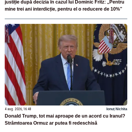
justiție după decizia în cazul lui Dominic Fritz: „Pentru
mine trei ani interdicție, pentru el o reducere de 10%”
4 aug. 2026, 16:48
Ionuț Nichita
Donald Trump, tot mai aproape de un acord cu Iranul?
Strâmtoarea Ormuz ar putea fi redeschisă