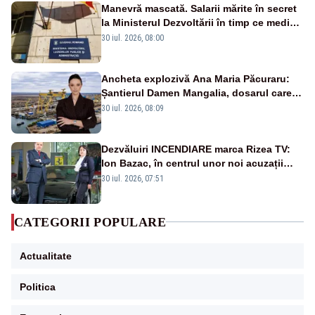
Manevră mascată. Salarii mărite în secret
la Ministerul Dezvoltării în timp ce medicii
ies în stradă
30 iul. 2026, 08:00
Ancheta explozivă Ana Maria Păcuraru:
Șantierul Damen Mangalia, dosarul care
scufundă apărarea României
30 iul. 2026, 08:09
Dezvăluiri INCENDIARE marca Rizea TV:
Ion Bazac, în centrul unor noi acuzații
publice
30 iul. 2026, 07:51
CATEGORII POPULARE
Actualitate
Politica