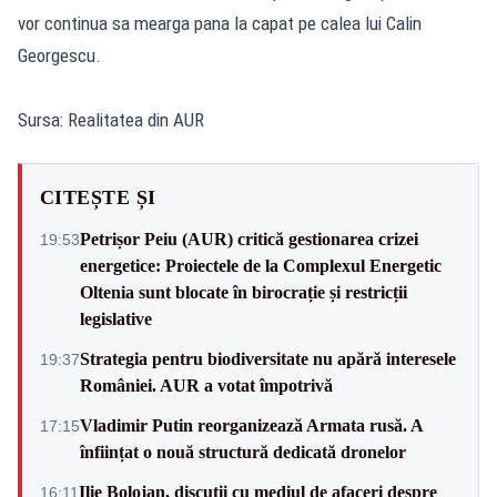
vor continua sa mearga pana la capat pe calea lui Calin
Georgescu.
Sursa: Realitatea din AUR
CITEȘTE ȘI
Petrișor Peiu (AUR) critică gestionarea crizei
19:53
energetice: Proiectele de la Complexul Energetic
Oltenia sunt blocate în birocrație și restricții
legislative
Strategia pentru biodiversitate nu apără interesele
19:37
României. AUR a votat împotrivă
Vladimir Putin reorganizează Armata rusă. A
17:15
înființat o nouă structură dedicată dronelor
Ilie Bolojan, discuții cu mediul de afaceri despre
16:11