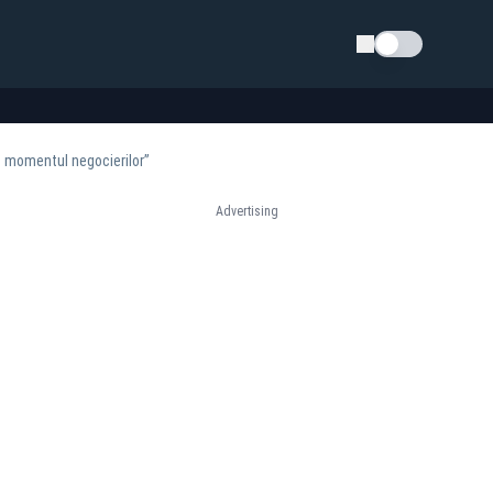
Schimba tema
it momentul negocierilor”
Advertising