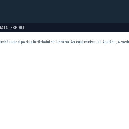
NATATE
SPORT
imbă radical poziția în războiul din Ucraina! Anunțul ministrului Apărării: „A sos