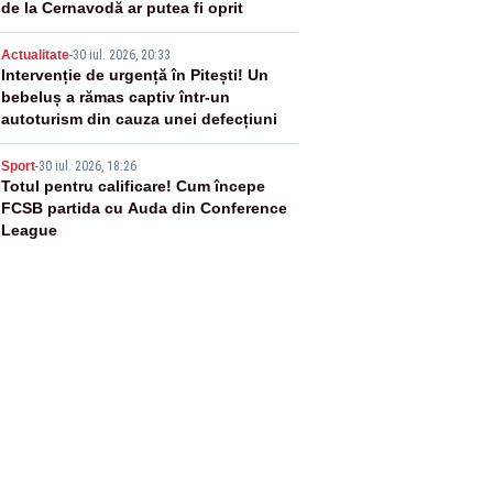
de la Cernavodă ar putea fi oprit
4
Actualitate
-
30 iul. 2026, 20:33
Intervenție de urgență în Pitești! Un
bebeluș a rămas captiv într-un
autoturism din cauza unei defecțiuni
5
Sport
-
30 iul. 2026, 18:26
Totul pentru calificare! Cum începe
FCSB partida cu Auda din Conference
League