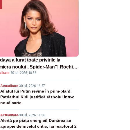
aya a furat toate privirile la
miera noului „Spider-Man”! Rochia
litate
·
30 iul. 2026, 18:56
pirată de pânza de păianjen a făcut
zație
2
Actualitate
-
30 iul. 2026, 19:27
Aliatul lui Putin revine în prim-plan!
Patriarhul Kiril justifică războiul într-o
nouă carte
3
Actualitate
-
30 iul. 2026, 19:56
Alertă pe piața energiei! Dunărea se
apropie de nivelul critic, iar reactorul 2