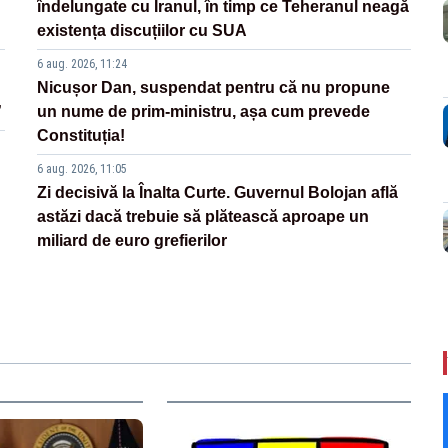
îndelungate cu Iranul, în timp ce Teheranul neagă
existența discuțiilor cu SUA
6 aug. 2026, 11:24
Nicușor Dan, suspendat pentru că nu propune
”
un nume de prim-ministru, așa cum prevede
Constituția!
6 aug. 2026, 11:05
Zi decisivă la Înalta Curte. Guvernul Bolojan află
astăzi dacă trebuie să plătească aproape un
miliard de euro grefierilor