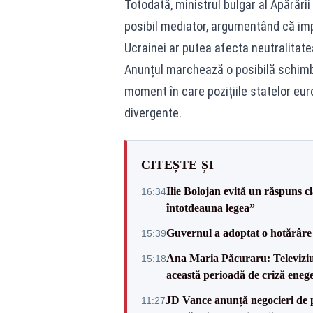
Totodată, ministrul bulgar al Apărării
posibil mediator, argumentând că impli
Ucrainei ar putea afecta neutralitat
Anunțul marchează o posibilă schimbar
moment în care pozițiile statelor eu
divergente.
CITEȘTE ȘI
Ilie Bolojan evită un răspuns c
16:34
întotdeauna legea”
Guvernul a adoptat o hotărâre 
15:39
Ana Maria Păcuraru: Televiziune
15:18
această perioadă de criză enege
JD Vance anunță negocieri de pa
11:27