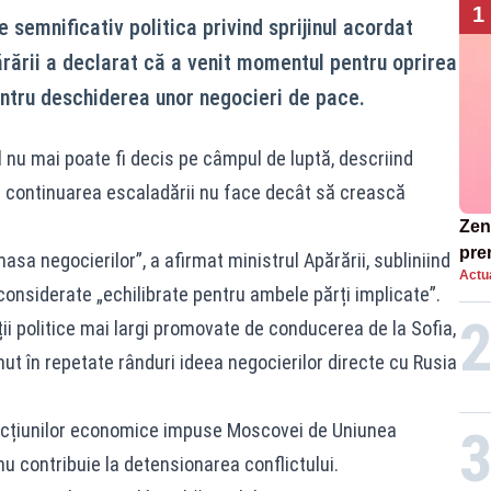
1
e semnificativ politica privind sprijinul acordat
ărării a declarat că a venit momentul pentru oprirea
 pentru deschiderea unor negocieri de pace.
l nu mai poate fi decis pe câmpul de luptă, descriind
re continuarea escaladării nu face decât să crească
Zend
pre
a negocierilor”, a afirmat ministrul Apărării, subliniind
Actua
ins
considerate „echilibrate pentru ambele părți implicate”.
sen
iții politice mai largi promovate de conducerea de la Sofia,
t în repetate rânduri ideea negocierilor directe cu Rusia
.
ncțiunilor economice impuse Moscovei de Uniunea
 contribuie la detensionarea conflictului.