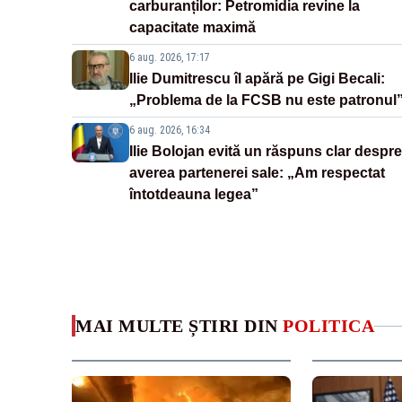
carburanților: Petromidia revine la
capacitate maximă
6 aug. 2026, 17:17
Ilie Dumitrescu îl apără pe Gigi Becali:
„Problema de la FCSB nu este patronul
6 aug. 2026, 16:34
Ilie Bolojan evită un răspuns clar despre
averea partenerei sale: „Am respectat
întotdeauna legea”
MAI MULTE ȘTIRI DIN
POLITICA