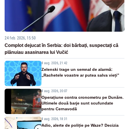
24 feb. 2026, 15:50
Complot dejucat în Serbia: doi bărbați, suspectați că
plănuiau asasinarea lui Vučić
8 aug. 2026, 21:42
Zelenski trage un semnal de alarmă:
„Rachetele voastre ar putea salva vieți”
8 aug. 2026, 20:07
Operațiune contra cronometru pe Dunăre.
Ultimele două barje sunt scufundate
pentru Cernavodă
8 aug. 2026, 18:31
Adio, alerte de poliție pe Waze? Decizia