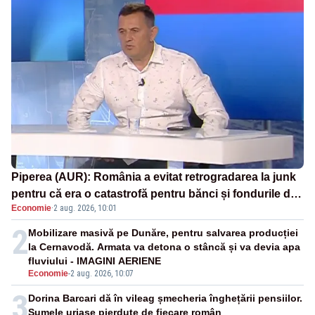
Piperea (AUR): România a evitat retrogradarea la junk
pentru că era o catastrofă pentru bănci și fondurile de
Economie
·
2 aug. 2026, 10:01
pensii
2
Mobilizare masivă pe Dunăre, pentru salvarea producției
la Cernavodă. Armata va detona o stâncă și va devia apa
fluviului - IMAGINI AERIENE
Economie
-
2 aug. 2026, 10:07
3
Dorina Barcari dă în vileag șmecheria înghețării pensiilor.
Sumele uriașe pierdute de fiecare român