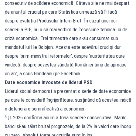
consecutiv de scădere economică. Câteva zile ne mai despart
de anunţul crucial pe care Statistica urmează să îl facă
despre evoluţia Produsului Intern Brut. În cazul unei noi
scăderi a PIB, nu o să mai vorbim de ‘recesiune tehnică’, ci de
criză economică. Trei trimestre care s-au consumat sub
mandatul lui Ilie Bolojan. Acesta este adevărul crud şi dur
despre ‘prim-ministrul reformelor’, despre ‘austeritatea care
vindecă’, despre povestea vândută României timp de aproape
un an”, a scris Grindeanu pe Facebook.
Date economice invocate de liderul PSD
Liderul social-democrat a prezentat o serie de date economice
pe care le consideră îngrijorătoare, susținând că acestea indică
o deteriorare semnificativă a economiei.
“Q1 2026 confirmă acum a treia scădere consecutivă. Marile
bănci şi-au tăiat brutal prognozele, de la 2% la valori care încep
cu zero. Absolut toate revizuirile sunt în jos.