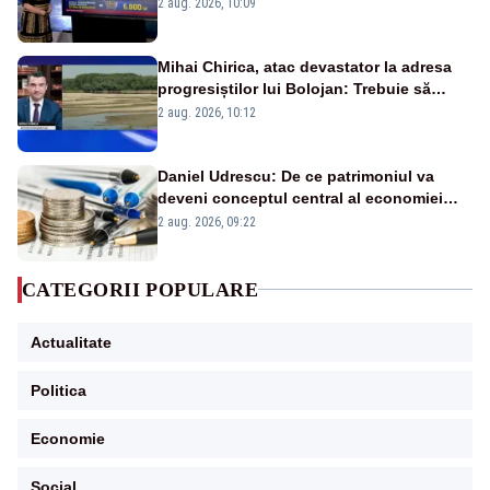
pierdute de fiecare român
2 aug. 2026, 10:09
Mihai Chirica, atac devastator la adresa
progresiștilor lui Bolojan: Trebuie să
protejăm și natura, dar nu șținem omaneii
2 aug. 2026, 10:12
în stare permanentă de alertă
Daniel Udrescu: De ce patrimoniul va
deveni conceptul central al economiei
viitoare?
2 aug. 2026, 09:22
CATEGORII POPULARE
Actualitate
Politica
Economie
Social