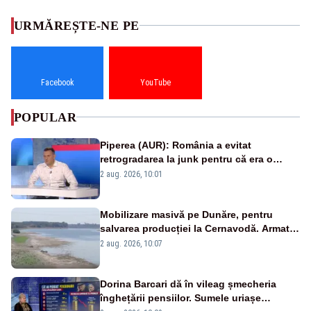
URMĂREȘTE-NE PE
Facebook
YouTube
POPULAR
Piperea (AUR): România a evitat
retrogradarea la junk pentru că era o
catastrofă pentru bănci și fondurile de
2 aug. 2026, 10:01
pensii
Mobilizare masivă pe Dunăre, pentru
salvarea producției la Cernavodă. Armata
va detona o stâncă și va devia apa
2 aug. 2026, 10:07
fluviului - IMAGINI AERIENE
Dorina Barcari dă în vileag șmecheria
înghețării pensiilor. Sumele uriașe