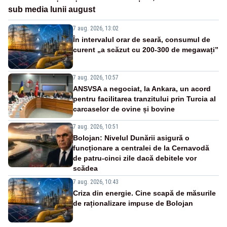
sub media lunii august
7 aug. 2026, 13:02
În intervalul orar de seară, consumul de
curent „a scăzut cu 200-300 de megawați”
7 aug. 2026, 10:57
ANSVSA a negociat, la Ankara, un acord
pentru facilitarea tranzitului prin Turcia al
carcaselor de ovine și bovine
7 aug. 2026, 10:51
Bolojan: Nivelul Dunării asigură o
funcționare a centralei de la Cernavodă
de patru-cinci zile dacă debitele vor
scădea
7 aug. 2026, 10:43
Criza din energie. Cine scapă de măsurile
de raționalizare impuse de Bolojan