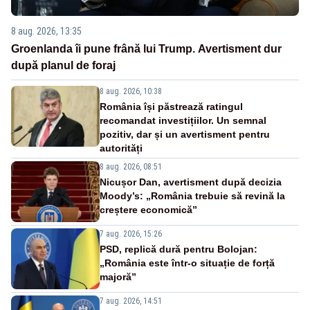
8 aug. 2026, 13:35
Groenlanda îi pune frână lui Trump. Avertisment dur
după planul de foraj
8 aug. 2026, 10:38
România își păstrează ratingul
recomandat investițiilor. Un semnal
pozitiv, dar și un avertisment pentru
autorități
8 aug. 2026, 08:51
Nicușor Dan, avertisment după decizia
Moody’s: „România trebuie să revină la
creștere economică”
7 aug. 2026, 15:26
PSD, replică dură pentru Bolojan:
„România este într-o situație de forță
majoră”
7 aug. 2026, 14:51