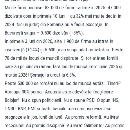
Mii de firme închise. 83.000 de firme radiate în 2025. 47.000
dizolvate doar în primele 10 luni – cu 32% mai multe decât în
2024. Niciun judeţ din România nu a făcut excepţie. În
Bucureşti singur – 9.500 dizolvări (+35%).
În primele 3 luni din 2026, alte 1.900 de firme au intrat în
insolvenţă (+14%) şi 5.500 şi-au suspendat activitatea. Peste
70 de mii de locuri de muncă dispărute. Şi tot atâtea familii
care au pe cineva rămas fără loc de muncă între iunie 2025 şi
martie 2026! Şomajul a urcat la 6,3%.
Peste 500.000 de români nu au loc de muncă astăzi. Tinerii?
Aproape 30% şomaj. Aceasta este adevărata ‘moştenire
Bolojan’. Nu o spun politicienii. Nu o spune PSD. O spun INS,
ONRC, BNR, FMI şi toate băncile mari care îşi revizuiesc
prognozele în jos, lună de lună. Au promis reformă. Au livrat
recesiune! Au promis disciplină. Au livrat falimente! Au promis