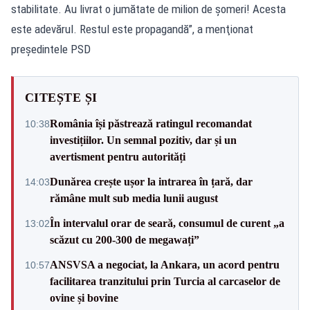
stabilitate. Au livrat o jumătate de milion de şomeri! Acesta
este adevărul. Restul este propagandă”, a menţionat
preşedintele PSD
CITEȘTE ȘI
România își păstrează ratingul recomandat
10:38
investițiilor. Un semnal pozitiv, dar și un
avertisment pentru autorități
Dunărea crește ușor la intrarea în țară, dar
14:03
rămâne mult sub media lunii august
În intervalul orar de seară, consumul de curent „a
13:02
scăzut cu 200-300 de megawați”
ANSVSA a negociat, la Ankara, un acord pentru
10:57
facilitarea tranzitului prin Turcia al carcaselor de
ovine și bovine