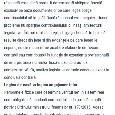
răspundă este dacă poate fi determinată obligația fiscală
exclusiv pe baza documentelor pe care legea obligă
contribuabilul să le țină? Dacă răspunsul este negativ, atunci
problema nu aparține contribuabilului, ci însăși arhitecturii
legislative. Într-un stat de drept, obligația fiscală trebuie să
rezulte direct din lege și din evidențele pe care legea le
impune, nu din mecanisme auxiliare elaborate de fiecare
contabil sau contribuabil în funcție de experiența profesională,
de interpretarea normelor fiscale sau de practica
administrativă. Or, analiza legislației actuale conduce exact la
concluzia contrară.
Logica de casă
vs
logica angajamentelor
Persoanele fizice care determină venitul net în sistem real
sunt obligate să conducă contabilitatea în partidă simplă
potrivit Ordinului ministrului finanțelor nr. 170/2015. Acest
ordin stabilește registrele obligatorii, modul de organizare a