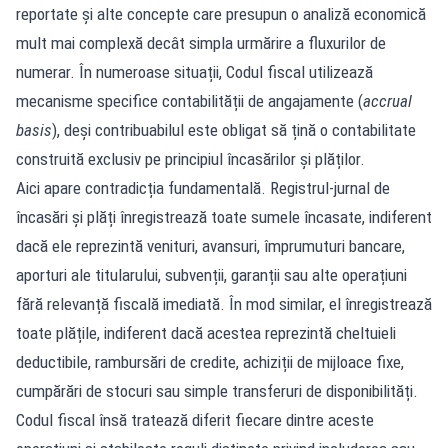
reportate și alte concepte care presupun o analiză economică
mult mai complexă decât simpla urmărire a fluxurilor de
numerar. În numeroase situații, Codul fiscal utilizează
mecanisme specifice contabilității de angajamente (
accrual
basis
), deși contribuabilul este obligat să țină o contabilitate
construită exclusiv pe principiul încasărilor și plăților.
Aici apare contradicția fundamentală. Registrul-jurnal de
încasări și plăți înregistrează toate sumele încasate, indiferent
dacă ele reprezintă venituri, avansuri, împrumuturi bancare,
aporturi ale titularului, subvenții, garanții sau alte operațiuni
fără relevanță fiscală imediată. În mod similar, el înregistrează
toate plățile, indiferent dacă acestea reprezintă cheltuieli
deductibile, rambursări de credite, achiziții de mijloace fixe,
cumpărări de stocuri sau simple transferuri de disponibilități.
Codul fiscal însă tratează diferit fiecare dintre aceste