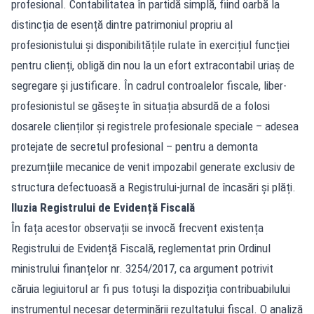
profesional. Contabilitatea în partidă simplă, fiind oarbă la
distincția de esență dintre patrimoniul propriu al
profesionistului și disponibilitățile rulate în exercițiul funcției
pentru clienți, obligă din nou la un efort extracontabil uriaș de
segregare și justificare. În cadrul controalelor fiscale, liber-
profesionistul se găsește în situația absurdă de a folosi
dosarele clienților și registrele profesionale speciale – adesea
protejate de secretul profesional – pentru a demonta
prezumțiile mecanice de venit impozabil generate exclusiv de
structura defectuoasă a Registrului-jurnal de încasări și plăți.
Iluzia Registrului de Evidență Fiscală
În fața acestor observații se invocă frecvent existența
Registrului de Evidență Fiscală, reglementat prin Ordinul
ministrului finanțelor nr. 3254/2017, ca argument potrivit
căruia legiuitorul ar fi pus totuși la dispoziția contribuabilului
instrumentul necesar determinării rezultatului fiscal. O analiză