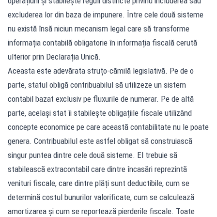
operațiuni și stabilește reguli distincte privind includerea sau
excluderea lor din baza de impunere. Între cele două sisteme
nu există însă niciun mecanism legal care să transforme
informația contabilă obligatorie în informația fiscală cerută
ulterior prin Declarația Unică.
Aceasta este adevărata struțo-cămilă legislativă. Pe de o
parte, statul obligă contribuabilul să utilizeze un sistem
contabil bazat exclusiv pe fluxurile de numerar. Pe de altă
parte, același stat îi stabilește obligațiile fiscale utilizând
concepte economice pe care această contabilitate nu le poate
genera. Contribuabilul este astfel obligat să construiască
singur puntea dintre cele două sisteme. El trebuie să
stabilească extracontabil care dintre încasări reprezintă
venituri fiscale, care dintre plăți sunt deductibile, cum se
determină costul bunurilor valorificate, cum se calculează
amortizarea și cum se reportează pierderile fiscale. Toate