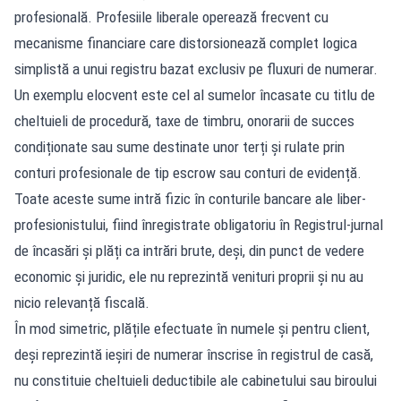
profesională. Profesiile liberale operează frecvent cu
mecanisme financiare care distorsionează complet logica
simplistă a unui registru bazat exclusiv pe fluxuri de numerar.
Un exemplu elocvent este cel al sumelor încasate cu titlu de
cheltuieli de procedură, taxe de timbru, onorarii de succes
condiționate sau sume destinate unor terți și rulate prin
conturi profesionale de tip escrow sau conturi de evidență.
Toate aceste sume intră fizic în conturile bancare ale liber-
profesionistului, fiind înregistrate obligatoriu în Registrul-jurnal
de încasări și plăți ca intrări brute, deși, din punct de vedere
economic și juridic, ele nu reprezintă venituri proprii și nu au
nicio relevanță fiscală.
În mod simetric, plățile efectuate în numele și pentru client,
deși reprezintă ieșiri de numerar înscrise în registrul de casă,
nu constituie cheltuieli deductibile ale cabinetului sau biroului