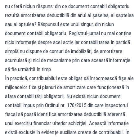
nu oferă niciun răspuns: din ce document contabil obligatoriu
rezultă amortizarea deductibilă din anul al șaselea, al șaptelea
sau al optulea? Răspunsul este unul singur, din niciun
document contabil obligatoriu. Registrul-jurnal nu mai conține
nicio informație despre acel activ, iar contabilitatea în partidă
simplă nu dispune de conturi de imobilizări, de amortizare
acumulată și nici de mecanisme prin care această informație
să fie urmărită în timp.
În practică, contribuabilul este obligat să întocmească fișe ale
mijloacelor fixe și planuri de amortizare care funcționează în
afara contabilității obligatorii. Nu există niciun document
contabil impus prin Ordinul nr. 170/2015 din care inspectorul
fiscal să poată identifica amortizarea deductibilă aferentă
unui exercițiu financiar ulterior achiziției. Această informație
există exclusiv în evidențe auxiliare create de contribuabil. În