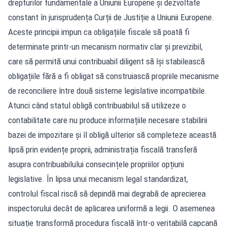
drepturilor fundamentale a Uniunii Europene și dezvoltate
constant în jurisprudența Curții de Justiție a Uniunii Europene.
Aceste principii impun ca obligațiile fiscale să poată fi
determinate printr-un mecanism normativ clar și previzibil,
care să permită unui contribuabil diligent să își stabilească
obligațiile fără a fi obligat să construiască propriile mecanisme
de reconciliere între două sisteme legislative incompatibile.
Atunci când statul obligă contribuabilul să utilizeze o
contabilitate care nu produce informațiile necesare stabilirii
bazei de impozitare și îl obligă ulterior să completeze această
lipsă prin evidențe proprii, administrația fiscală transferă
asupra contribuabilului consecințele propriilor opțiuni
legislative. În lipsa unui mecanism legal standardizat,
controlul fiscal riscă să depindă mai degrabă de aprecierea
inspectorului decât de aplicarea uniformă a legii. O asemenea
situație transformă procedura fiscală într-o veritabilă capcană