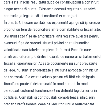
care este înscris rezultatul după ce contribuabilul a construit
singur această punte. Existența acestui registru nu rezolvă
contradicția legislativă, ci confirmă existența ei.
În practică, fiecare contabil cu experiență ajunge să își creeze
propriul sistem de reconciliere între contabilitate și fiscalitate.
Unii utilizează fișe de amortizare, alții registre auxiliare pentru
avansuri, fișe de stocuri, situații privind costul bunurilor
valorificate sau tabele complexe în format Excel în care
urmăresc diferențele dintre fluxurile de numerar și tratamentul
fiscal al operațiunilor. Aceste documente nu sunt prevăzute
de lege, nu sunt standardizate și nu sunt aprobate prin niciun
act normativ. Ele exist exclusiv pentru că fără ele obligația
fiscală nu poate fi determinată în mod corect. În mod
paradoxal, sistemul funcționează nu datorită legislației, ci în
pofida ei. Contabilii și contribuabilii completează zilnic, prin
practică profesională, ceea ce legiuitorul nu a reglementat.