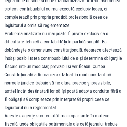
legea nu le descrie și nu le standardizează. Într-un asemenea
sistem, contribuabilul nu mai execută exclusiv legea, ci
completează prin propria practică profesională ceea ce
legiuitorul a omis să reglementeze.
Problema analizată nu mai poate fi privită exclusiv ca o
dificultate tehnică a contabilității în partidă simplă. Ea
dobândește o dimensiune constituțională, deoarece afectează
însăși posibilitatea contribuabilului de a-și determina obligațiile
fiscale într-un mod clar, previzibil și verificabil. Curtea
Constituțională a României a statuat în mod constant că
normele juridice trebuie să fie clare, precise și previzibile,
astfel încât destinatarii lor să își poată adapta conduita fără a
fi obligați să completeze prin interpretări proprii ceea ce
legiuitorul nu a reglementat.
Aceste exigențe sunt cu atât mai importante în materie
fiscală, unde obligațiile patrimoniale ale cetățeanului trebuie