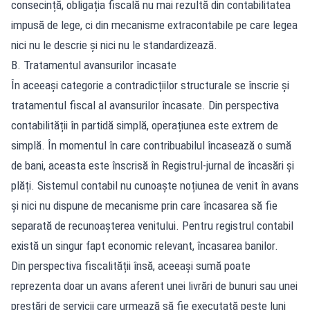
consecință, obligația fiscală nu mai rezultă din contabilitatea
impusă de lege, ci din mecanisme extracontabile pe care legea
nici nu le descrie și nici nu le standardizează.
B. Tratamentul avansurilor încasate
În aceeași categorie a contradicțiilor structurale se înscrie și
tratamentul fiscal al avansurilor încasate. Din perspectiva
contabilității în partidă simplă, operațiunea este extrem de
simplă. În momentul în care contribuabilul încasează o sumă
de bani, aceasta este înscrisă în Registrul-jurnal de încasări și
plăți. Sistemul contabil nu cunoaște noțiunea de venit în avans
și nici nu dispune de mecanisme prin care încasarea să fie
separată de recunoașterea venitului. Pentru registrul contabil
există un singur fapt economic relevant, încasarea banilor.
Din perspectiva fiscalității însă, aceeași sumă poate
reprezenta doar un avans aferent unei livrări de bunuri sau unei
prestări de servicii care urmează să fie executată peste luni