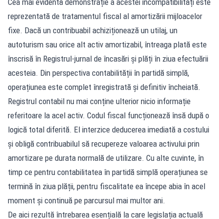
Cea mai evidentă demonstrație a acestei incompatibilități este
reprezentată de tratamentul fiscal al amortizării mijloacelor
fixe. Dacă un contribuabil achiziționează un utilaj, un
autoturism sau orice alt activ amortizabil, întreaga plată este
înscrisă în Registrul-jurnal de încasări și plăți în ziua efectuării
acesteia. Din perspectiva contabilității în partidă simplă,
operațiunea este complet înregistrată și definitiv încheiată.
Registrul contabil nu mai conține ulterior nicio informație
referitoare la acel activ. Codul fiscal funcționează însă după o
logică total diferită. El interzice deducerea imediată a costului
și obligă contribuabilul să recupereze valoarea activului prin
amortizare pe durata normală de utilizare. Cu alte cuvinte, în
timp ce pentru contabilitatea în partidă simplă operațiunea se
termină în ziua plății, pentru fiscalitate ea începe abia în acel
moment și continuă pe parcursul mai multor ani.
De aici rezultă întrebarea esențială la care legislația actuală