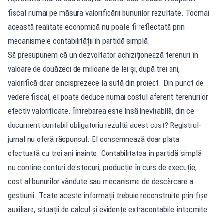
fiscal numai pe măsura valorificării bunurilor rezultate. Tocmai
această realitate economică nu poate fi reflectată prin
mecanismele contabilității în partidă simplă.
Să presupunem că un dezvoltator achiziționează terenuri în
valoare de douăzeci de milioane de lei și, după trei ani,
valorifică doar cincisprezece la sută din proiect. Din punct de
vedere fiscal, el poate deduce numai costul aferent terenurilor
efectiv valorificate. Întrebarea este însă inevitabilă, din ce
document contabil obligatoriu rezultă acest cost? Registrul-
jurnal nu oferă răspunsul. El consemnează doar plata
efectuată cu trei ani înainte. Contabilitatea în partidă simplă
nu conține conturi de stocuri, producție în curs de execuție,
cost al bunurilor vândute sau mecanisme de descărcare a
gestiunii. Toate aceste informații trebuie reconstruite prin fișe
auxiliare, situații de calcul și evidențe extracontabile întocmite