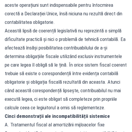
aceste operațiuni sunt indispensabile pentru întocmirea
corectă a Declarației Unice, însă niciuna nu rezultă direct din
contabilitatea obligatorie.
Această lipsă de coerență legislativă nu reprezintă o simplă
dificultate practică și nici o problemă de tehnică contabilă. Ea
afectează însăși posibilitatea contribuabilului de a-și
determina obligațiile fiscale utilizând exclusiv instrumentele
pe care legea îl obligă să le țină. În orice sistem fiscal coerent
trebuie să existe o corespondență între evidența contabilă
obligatorie și obligația fiscală rezultată din aceasta. Atunci
când această corespondență lipsește, contribuabilul nu mai
execută legea, ci este obligat să completeze prin propriile
calcule ceea ce legiuitorul a omis să reglementeze.
Cinci demonstrații ale incompatibilității sistemice
A. Tratamentul fiscal al amortizării mijloacelor fixe