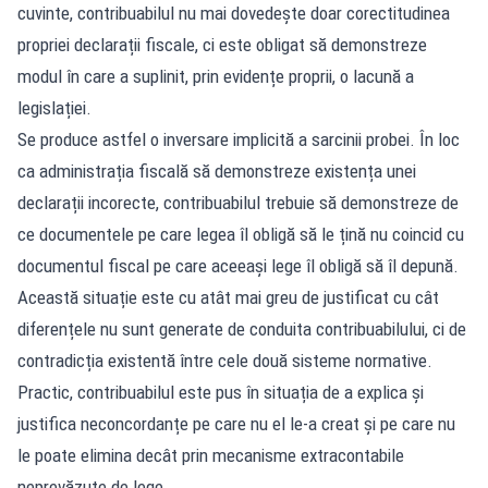
cuvinte, contribuabilul nu mai dovedește doar corectitudinea
propriei declarații fiscale, ci este obligat să demonstreze
modul în care a suplinit, prin evidențe proprii, o lacună a
legislației.
Se produce astfel o inversare implicită a sarcinii probei. În loc
ca administrația fiscală să demonstreze existența unei
declarații incorecte, contribuabilul trebuie să demonstreze de
ce documentele pe care legea îl obligă să le țină nu coincid cu
documentul fiscal pe care aceeași lege îl obligă să îl depună.
Această situație este cu atât mai greu de justificat cu cât
diferențele nu sunt generate de conduita contribuabilului, ci de
contradicția existentă între cele două sisteme normative.
Practic, contribuabilul este pus în situația de a explica și
justifica neconcordanțe pe care nu el le-a creat și pe care nu
le poate elimina decât prin mecanisme extracontabile
neprevăzute de lege.