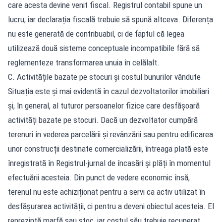
care acesta devine venit fiscal. Registrul contabil spune un
lucru, iar declarația fiscală trebuie să spună altceva. Diferența
nu este generată de contribuabil, ci de faptul că legea
utilizează două sisteme conceptuale incompatibile fără să
reglementeze transformarea unuia în celălalt.
C. Activitățile bazate pe stocuri și costul bunurilor vândute
Situația este și mai evidentă în cazul dezvoltatorilor imobiliari
și, în general, al tuturor persoanelor fizice care desfășoară
activități bazate pe stocuri. Dacă un dezvoltator cumpără
terenuri în vederea parcelării și revânzării sau pentru edificarea
unor construcții destinate comercializării, întreaga plată este
înregistrată în Registrul-jurnal de încasări și plăți în momentul
efectuării acesteia. Din punct de vedere economic însă,
terenul nu este achiziționat pentru a servi ca activ utilizat în
desfășurarea activității, ci pentru a deveni obiectul acesteia. El
reprezintă marfă sau stoc, iar costul său trebuie recuperat