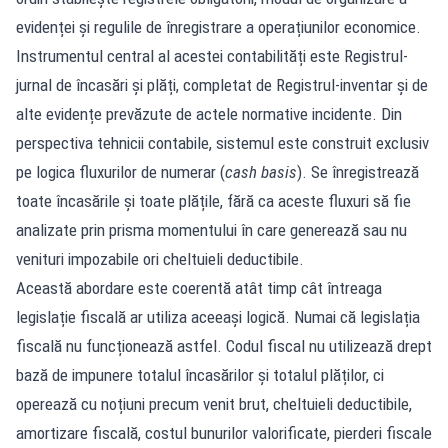
evidenței și regulile de înregistrare a operațiunilor economice.
Instrumentul central al acestei contabilități este Registrul-
jurnal de încasări și plăți, completat de Registrul-inventar și de
alte evidențe prevăzute de actele normative incidente. Din
perspectiva tehnicii contabile, sistemul este construit exclusiv
pe logica fluxurilor de numerar (
cash basis
). Se înregistrează
toate încasările și toate plățile, fără ca aceste fluxuri să fie
analizate prin prisma momentului în care generează sau nu
venituri impozabile ori cheltuieli deductibile.
Această abordare este coerentă atât timp cât întreaga
legislație fiscală ar utiliza aceeași logică. Numai că legislația
fiscală nu funcționează astfel. Codul fiscal nu utilizează drept
bază de impunere totalul încasărilor și totalul plăților, ci
operează cu noțiuni precum venit brut, cheltuieli deductibile,
amortizare fiscală, costul bunurilor valorificate, pierderi fiscale