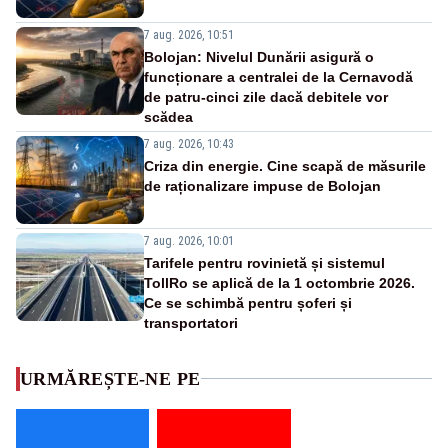
7 aug. 2026, 10:51
Bolojan: Nivelul Dunării asigură o
funcționare a centralei de la Cernavodă
de patru-cinci zile dacă debitele vor
scădea
7 aug. 2026, 10:43
Criza din energie. Cine scapă de măsurile
de raționalizare impuse de Bolojan
7 aug. 2026, 10:01
Tarifele pentru rovinietă și sistemul
TollRo se aplică de la 1 octombrie 2026.
Ce se schimbă pentru șoferi și
transportatori
URMĂREȘTE-NE PE