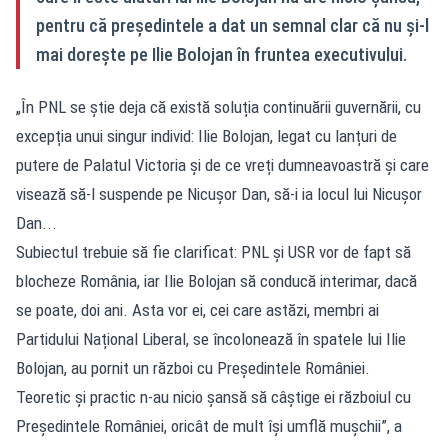
pentru că președintele a dat un semnal clar că nu și-l
mai dorește pe Ilie Bolojan în fruntea executivului.
„În PNL se știe deja că există soluția continuării guvernării, cu
excepția unui singur individ: Ilie Bolojan, legat cu lanțuri de
putere de Palatul Victoria și de ce vreți dumneavoastră și care
visează să-l suspende pe Nicușor Dan, să-i ia locul lui Nicușor
Dan...
Subiectul trebuie să fie clarificat: PNL și USR vor de fapt să
blocheze România, iar Ilie Bolojan să conducă interimar, dacă
se poate, doi ani. Asta vor ei, cei care astăzi, membri ai
Partidului Național Liberal, se încolonează în spatele lui Ilie
Bolojan, au pornit un război cu Președintele României.
Teoretic și practic n-au nicio șansă să câștige ei războiul cu
Președintele României, oricât de mult își umflă mușchii”, a