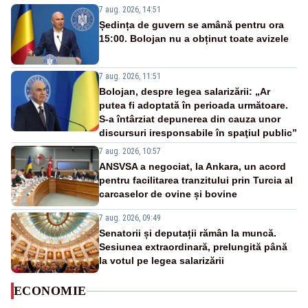
7 aug. 2026, 14:51
Ședința de guvern se amână pentru ora
15:00. Bolojan nu a obținut toate avizele
7 aug. 2026, 11:51
Bolojan, despre legea salarizării: „Ar
putea fi adoptată în perioada următoare.
S-a întârziat depunerea din cauza unor
discursuri iresponsabile în spaţiul public”
7 aug. 2026, 10:57
ANSVSA a negociat, la Ankara, un acord
pentru facilitarea tranzitului prin Turcia al
carcaselor de ovine și bovine
7 aug. 2026, 09:49
Senatorii și deputații rămân la muncă.
Sesiunea extraordinară, prelungită până
la votul pe legea salarizării
ECONOMIE