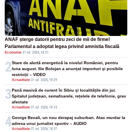
ANAF șterge datorii pentru zeci de mii de firme!
Parlamentul a adoptat legea privind amnistia fiscală
Economie
·
31 iul. 2026, 18:21
2
Stare de alertă energetică la nivelul României, pentru
luna august. Ilie Bolojan a anunțat importuri și posibile
restricții – VIDEO
Actualitate
-
31 iul. 2026, 18:29
3
Pană masivă de curent în Sibiu și localitățile din jur.
Spitalul județean, semafoarele, rețelele de telefonie, grav
afectate
Actualitate
-
31 iul. 2026, 18:33
4
George Becali, un nou derapaj suburban. Atac murdar la
adresa unui jurnalist sportiv – AUDIO
Actualitate
-
31 iul. 2026, 18:37