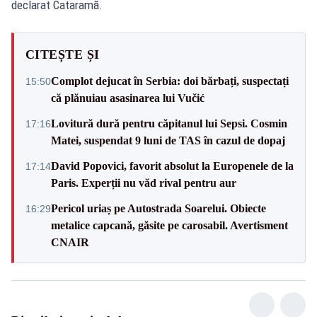
declarat Cataramă.
CITEȘTE ȘI
Complot dejucat în Serbia: doi bărbați, suspectați
15:50
că plănuiau asasinarea lui Vučić
Lovitură dură pentru căpitanul lui Sepsi. Cosmin
17:16
Matei, suspendat 9 luni de TAS în cazul de dopaj
David Popovici, favorit absolut la Europenele de la
17:14
Paris. Experții nu văd rival pentru aur
Pericol uriaș pe Autostrada Soarelui. Obiecte
16:29
metalice capcană, găsite pe carosabil. Avertisment
CNAIR