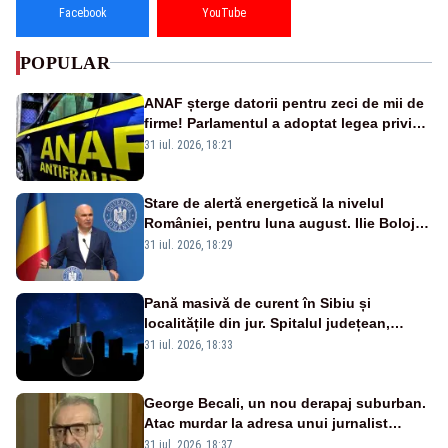
Facebook
YouTube
POPULAR
ANAF șterge datorii pentru zeci de mii de
firme! Parlamentul a adoptat legea privind
amnistia fiscală
31 iul. 2026, 18:21
Stare de alertă energetică la nivelul
României, pentru luna august. Ilie Bolojan
a anunțat importuri și posibile restricții –
31 iul. 2026, 18:29
VIDEO
Pană masivă de curent în Sibiu și
localitățile din jur. Spitalul județean,
semafoarele, rețelele de telefonie, grav
31 iul. 2026, 18:33
afectate
George Becali, un nou derapaj suburban.
Atac murdar la adresa unui jurnalist
sportiv – AUDIO
31 iul. 2026, 18:37