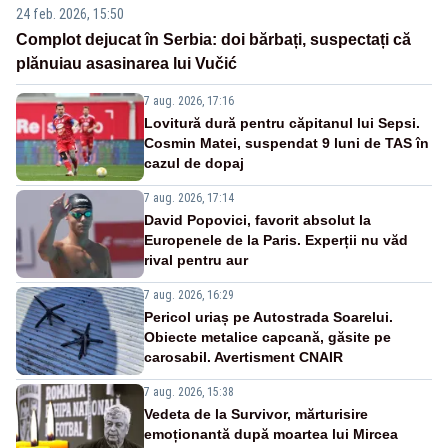
24 feb. 2026, 15:50
Complot dejucat în Serbia: doi bărbați, suspectați că
plănuiau asasinarea lui Vučić
7 aug. 2026, 17:16
Lovitură dură pentru căpitanul lui Sepsi.
Cosmin Matei, suspendat 9 luni de TAS în
cazul de dopaj
7 aug. 2026, 17:14
David Popovici, favorit absolut la
Europenele de la Paris. Experții nu văd
rival pentru aur
7 aug. 2026, 16:29
Pericol uriaș pe Autostrada Soarelui.
Obiecte metalice capcană, găsite pe
carosabil. Avertisment CNAIR
7 aug. 2026, 15:38
Vedeta de la Survivor, mărturisire
emoționantă după moartea lui Mircea