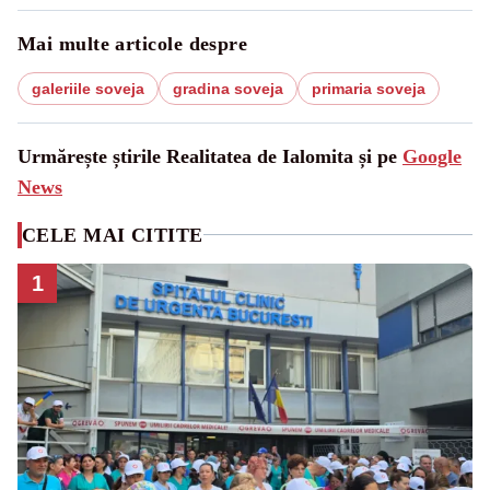
Mai multe articole despre
galeriile soveja
gradina soveja
primaria soveja
Urmărește știrile Realitatea de Ialomita și pe
Google
News
CELE MAI CITITE
1