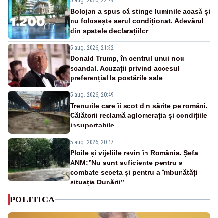
5 aug. 2026, 22:29
Bolojan a spus că stinge luminile acasă și
nu folosește aerul condiționat. Adevărul
din spatele declarațiilor
5 aug. 2026, 21:52
Donald Trump, în centrul unui nou
scandal. Acuzații privind accesul
preferențial la postările sale
5 aug. 2026, 20:49
Trenurile care îi scot din sărite pe români.
Călătorii reclamă aglomerația și condițiile
insuportabile
5 aug. 2026, 20:47
Ploile și vijeliile revin în România. Șefa
ANM:”Nu sunt suficiente pentru a
combate seceta și pentru a îmbunătăți
situația Dunării”
POLITICA