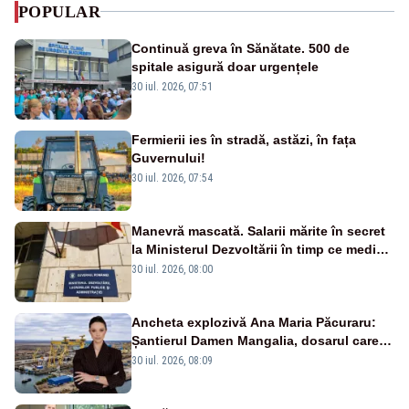
POPULAR
Continuă greva în Sănătate. 500 de
spitale asigură doar urgențele
30 iul. 2026, 07:51
Fermierii ies în stradă, astăzi, în fața
Guvernului!
30 iul. 2026, 07:54
Manevră mascată. Salarii mărite în secret
la Ministerul Dezvoltării în timp ce medicii
ies în stradă
30 iul. 2026, 08:00
Ancheta explozivă Ana Maria Păcuraru:
Șantierul Damen Mangalia, dosarul care
scufundă apărarea României
30 iul. 2026, 08:09