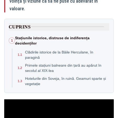
voință și viziune ca să fie puse cu adevărat în
valoare.
CUPRINS
Stațiunile istorice, distruse de indiferența
1
decidenților
Clădirile istorice de la Băile Herculane, în
1.1
paragină
Primele stațiuni balneare din țară au apărut în
1.2
secolul al XIX-lea
Hotelurile din Soveja, în ruină. Geamuri sparte și
1.3
vegetație