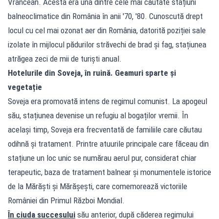
Vrâncean. Acesta era una dintre cele mai căutate stațiuni
balneoclimatice din România în anii '70, '80. Cunoscută drept
locul cu cel mai ozonat aer din România, datorită poziției sale
izolate în mijlocul pădurilor străvechi de brad și fag, stațiunea
atrăgea zeci de mii de turiști anual.
Hotelurile din Soveja, în ruină. Geamuri sparte și
vegetație
Soveja era promovată intens de regimul comunist. La apogeul
său, stațiunea devenise un refugiu al bogaților vremii. În
același timp, Soveja era frecventată de familiile care căutau
odihnă și tratament. Printre atuurile principale care făceau din
stațiune un loc unic se numărau aerul pur, considerat chiar
terapeutic, baza de tratament balnear și monumentele istorice
de la Mărăști și Mărășești, care comemorează victoriile
României din Primul Război Mondial.
În ciuda succesului
său anterior, după căderea regimului