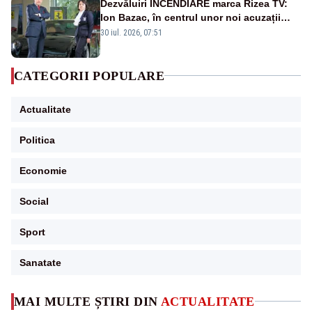
Dezvăluiri INCENDIARE marca Rizea TV:
Ion Bazac, în centrul unor noi acuzații
publice
30 iul. 2026, 07:51
CATEGORII POPULARE
Actualitate
Politica
Economie
Social
Sport
Sanatate
MAI MULTE ȘTIRI DIN
ACTUALITATE