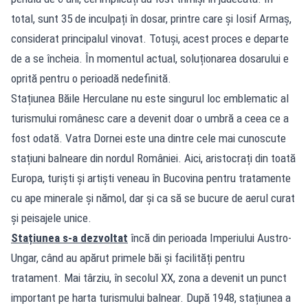
total, sunt 35 de inculpați în dosar, printre care și Iosif Armaș,
considerat principalul vinovat. Totuși, acest proces e departe
de a se încheia. În momentul actual, soluționarea dosarului e
oprită pentru o perioadă nedefinită.
Stațiunea Băile Herculane nu este singurul loc emblematic al
turismului românesc care a devenit doar o umbră a ceea ce a
fost odată. Vatra Dornei este una dintre cele mai cunoscute
stațiuni balneare din nordul României. Aici, aristocrați din toată
Europa, turiști și artiști veneau în Bucovina pentru tratamente
cu ape minerale și nămol, dar și ca să se bucure de aerul curat
și peisajele unice.
Stațiunea s-a dezvoltat
încă din perioada Imperiului Austro-
Ungar, când au apărut primele băi și facilități pentru
tratament. Mai târziu, în secolul XX, zona a devenit un punct
important pe harta turismului balnear. După 1948, stațiunea a