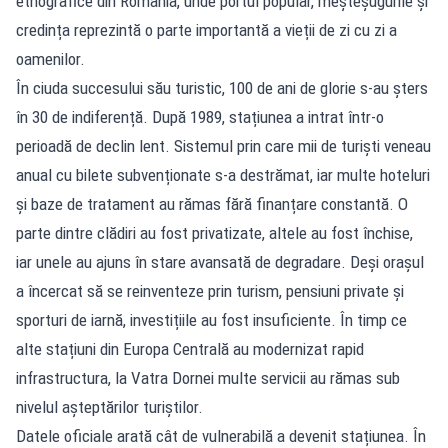
etnografice din România, unde portul popular, meșteșugurile și
credința reprezintă o parte importantă a vieții de zi cu zi a
oamenilor.
În ciuda succesului său turistic, 100 de ani de glorie s-au șters
în 30 de indiferență. După 1989, stațiunea a intrat într-o
perioadă de declin lent. Sistemul prin care mii de turiști veneau
anual cu bilete subvenționate s-a destrămat, iar multe hoteluri
și baze de tratament au rămas fără finanțare constantă. O
parte dintre clădiri au fost privatizate, altele au fost închise,
iar unele au ajuns în stare avansată de degradare. Deși orașul
a încercat să se reinventeze prin turism, pensiuni private și
sporturi de iarnă, investițiile au fost insuficiente. În timp ce
alte stațiuni din Europa Centrală au modernizat rapid
infrastructura, la Vatra Dornei multe servicii au rămas sub
nivelul așteptărilor turiștilor.
Datele oficiale arată cât de vulnerabilă a devenit stațiunea. În