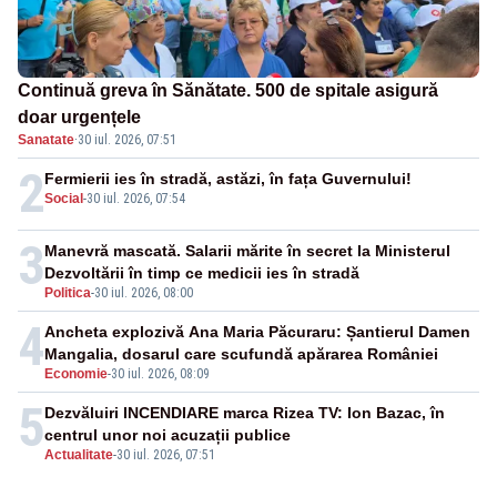
Continuă greva în Sănătate. 500 de spitale asigură
doar urgențele
Sanatate
·
30 iul. 2026, 07:51
2
Fermierii ies în stradă, astăzi, în fața Guvernului!
Social
-
30 iul. 2026, 07:54
3
Manevră mascată. Salarii mărite în secret la Ministerul
Dezvoltării în timp ce medicii ies în stradă
Politica
-
30 iul. 2026, 08:00
4
Ancheta explozivă Ana Maria Păcuraru: Șantierul Damen
Mangalia, dosarul care scufundă apărarea României
Economie
-
30 iul. 2026, 08:09
5
Dezvăluiri INCENDIARE marca Rizea TV: Ion Bazac, în
centrul unor noi acuzații publice
Actualitate
-
30 iul. 2026, 07:51