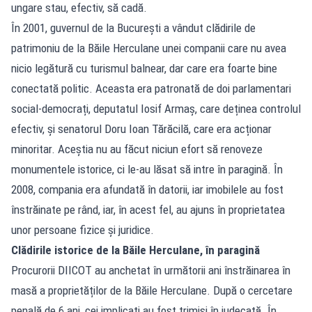
ungare stau, efectiv, să cadă.
În 2001, guvernul de la București a vândut clădirile de
patrimoniu de la Băile Herculane unei companii care nu avea
nicio legătură cu turismul balnear, dar care era foarte bine
conectată politic. Aceasta era patronată de doi parlamentari
social-democrați, deputatul Iosif Armaș, care deținea controlul
efectiv, și senatorul Doru Ioan Tărăcilă, care era acționar
minoritar. Aceștia nu au făcut niciun efort să renoveze
monumentele istorice, ci le-au lăsat să intre în paragină. În
2008, compania era afundată în datorii, iar imobilele au fost
înstrăinate pe rând, iar, în acest fel, au ajuns în proprietatea
unor persoane fizice și juridice.
Clădirile istorice de la Băile Herculane, în paragină
Procurorii DIICOT au anchetat în următorii ani înstrăinarea în
masă a proprietăților de la Băile Herculane. După o cercetare
penală de 6 ani, cei implicați au fost trimiși în judecată. În