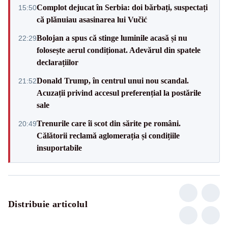
Complot dejucat în Serbia: doi bărbați, suspectați
15:50
că plănuiau asasinarea lui Vučić
Bolojan a spus că stinge luminile acasă și nu
22:29
folosește aerul condiționat. Adevărul din spatele
declarațiilor
Donald Trump, în centrul unui nou scandal.
21:52
Acuzații privind accesul preferențial la postările
sale
Trenurile care îi scot din sărite pe români.
20:49
Călătorii reclamă aglomerația și condițiile
insuportabile
Distribuie articolul