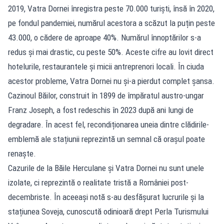
2019, Vatra Dornei înregistra peste 70.000 turiști, însă în 2020,
pe fondul pandemiei, numărul acestora a scăzut la puțin peste
43.000, o cădere de aproape 40%. Numărul înnoptărilor s-a
redus și mai drastic, cu peste 50%. Aceste cifre au lovit direct
hotelurile, restaurantele și micii antreprenori locali. În ciuda
acestor probleme, Vatra Dornei nu și-a pierdut complet șansa.
Cazinoul Băilor, construit în 1899 de împăratul austro-ungar
Franz Joseph, a fost redeschis în 2023 după ani lungi de
degradare. În acest fel, recondiționarea uneia dintre clădirile-
emblemă ale stațiunii reprezintă un semnal că orașul poate
renaște.
Cazurile de la Băile Herculane și Vatra Dornei nu sunt unele
izolate, ci reprezintă o realitate tristă a României post-
decembriste. În aceeași notă s-au desfășurat lucrurile și la
stațiunea Soveja, cunoscută odinioară drept Perla Turismului