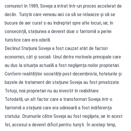
comunist în 1989, Soveja a intrat într-un proces accelerat de
declin. Turiștii care veneau aici ca să se relaxeze și să se
bucure de aer curat s-au îndreptat spre alte locuri, iar, în
consecință, stațiunea a devenit doar o fantomă a perlei
turistice care era odată.
Declinul Stațiunii Soveja a fost cauzat atât de factori
economici, cât și sociali. Unul dintre motivele principale care
au dus la situația actuală a fost neglijența noilor proprietari.
Conform realităților societății post-decembriste, hotelurile și
bazele de tratament din stațiune Soveja au fost privatizate.
Totuși, noii proprietari nu au investit în reabilitare.
Totodată, un alt factor care a transformat Soveja într-o
fantomă a stațiunii care era odinioară a fost indiferența
statului. Drumurile către Soveja au fost neglijate, iar în acest
fel, accesul a devenit dificil pentru turiști. În același timp,