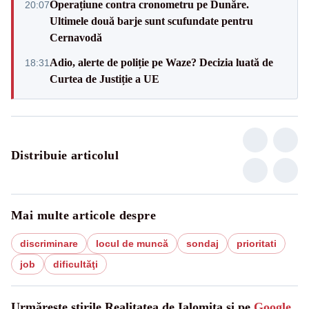
Operațiune contra cronometru pe Dunăre.
20:07
Ultimele două barje sunt scufundate pentru
Cernavodă
Adio, alerte de poliție pe Waze? Decizia luată de
18:31
Curtea de Justiție a UE
Distribuie articolul
Mai multe articole despre
discriminare
locul de muncă
sondaj
prioritati
job
dificultăţi
Urmărește știrile Realitatea de Ialomita și pe
Google