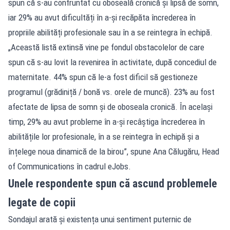
spun că s-au confruntat cu oboseală cronică și lipsă de somn,
iar 29% au avut dificultăți în a-și recăpăta încrederea în
propriile abilități profesionale sau în a se reintegra în echipă.
„Această listă extinsă vine pe fondul obstacolelor de care
spun că s-au lovit la revenirea în activitate, după concediul de
maternitate. 44% spun că le-a fost dificil să gestioneze
programul (grădiniță / bonă vs. orele de muncă). 23% au fost
afectate de lipsa de somn și de oboseala cronică. În același
timp, 29% au avut probleme în a-și recâștiga încrederea în
abilitățile lor profesionale, în a se reintegra în echipă și a
înțelege noua dinamică de la birou”, spune Ana Călugăru, Head
of Communications în cadrul eJobs.
Unele respondente spun că ascund problemele
legate de copii
Sondajul arată și existența unui sentiment puternic de