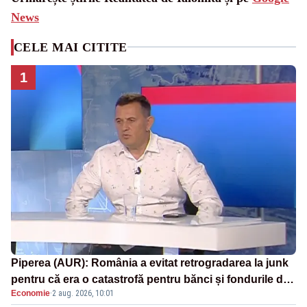
News
CELE MAI CITITE
1
Piperea (AUR): România a evitat retrogradarea la junk
pentru că era o catastrofă pentru bănci și fondurile de
Economie
·
2 aug. 2026, 10:01
pensii