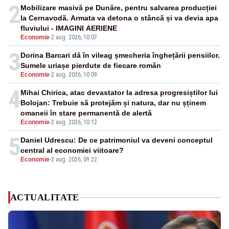
2
Mobilizare masivă pe Dunăre, pentru salvarea producției
la Cernavodă. Armata va detona o stâncă și va devia apa
fluviului - IMAGINI AERIENE
Economie
-
2 aug. 2026, 10:07
3
Dorina Barcari dă în vileag șmecheria înghețării pensiilor.
Sumele uriașe pierdute de fiecare român
Economie
-
2 aug. 2026, 10:09
4
Mihai Chirica, atac devastator la adresa progresiștilor lui
Bolojan: Trebuie să protejăm și natura, dar nu șținem
omaneii în stare permanentă de alertă
Economie
-
2 aug. 2026, 10:12
5
Daniel Udrescu: De ce patrimoniul va deveni conceptul
central al economiei viitoare?
Economie
-
2 aug. 2026, 09:22
ACTUALITATE