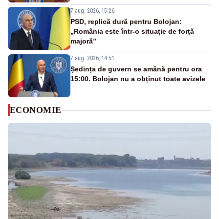
7 aug. 2026, 15:26
PSD, replică dură pentru Bolojan:
„România este într-o situație de forță
majoră”
7 aug. 2026, 14:51
Ședința de guvern se amână pentru ora
15:00. Bolojan nu a obținut toate avizele
ECONOMIE