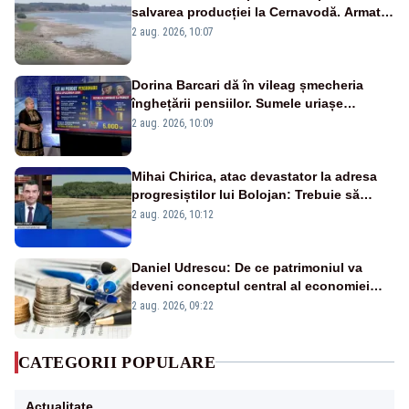
salvarea producției la Cernavodă. Armata
va detona o stâncă și va devia apa
2 aug. 2026, 10:07
fluviului - IMAGINI AERIENE
Dorina Barcari dă în vileag șmecheria
înghețării pensiilor. Sumele uriașe
pierdute de fiecare român
2 aug. 2026, 10:09
Mihai Chirica, atac devastator la adresa
progresiștilor lui Bolojan: Trebuie să
protejăm și natura, dar nu șținem omaneii
2 aug. 2026, 10:12
în stare permanentă de alertă
Daniel Udrescu: De ce patrimoniul va
deveni conceptul central al economiei
viitoare?
2 aug. 2026, 09:22
CATEGORII POPULARE
Actualitate