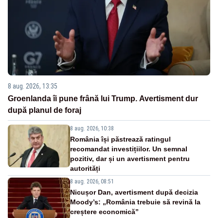
8 aug. 2026, 13:35
Groenlanda îi pune frână lui Trump. Avertisment dur
după planul de foraj
8 aug. 2026, 10:38
România își păstrează ratingul
recomandat investițiilor. Un semnal
pozitiv, dar și un avertisment pentru
autorități
8 aug. 2026, 08:51
Nicușor Dan, avertisment după decizia
Moody’s: „România trebuie să revină la
creștere economică”