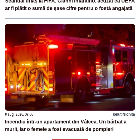
Scandal uriaș la FIFA. Gianni Infantino, acuzat că UEFA
ar fi plătit o sumă de șase cifre pentru o fostă angajată
8 aug. 2026, 09:06
Ionuț Nichita
Incendiu într-un apartament din Vâlcea. Un bărbat a
murit, iar o femeie a fost evacuată de pompieri