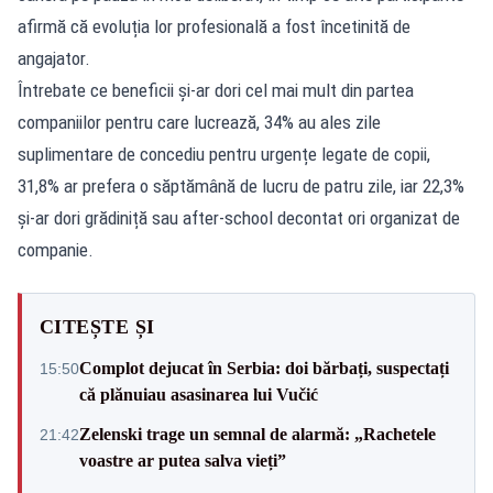
afirmă că evoluția lor profesională a fost încetinită de
angajator.
Întrebate ce beneficii și-ar dori cel mai mult din partea
companiilor pentru care lucrează, 34% au ales zile
suplimentare de concediu pentru urgențe legate de copii,
31,8% ar prefera o săptămână de lucru de patru zile, iar 22,3%
și-ar dori grădiniță sau after-school decontat ori organizat de
companie.
CITEȘTE ȘI
Complot dejucat în Serbia: doi bărbați, suspectați
15:50
că plănuiau asasinarea lui Vučić
Zelenski trage un semnal de alarmă: „Rachetele
21:42
voastre ar putea salva vieți”