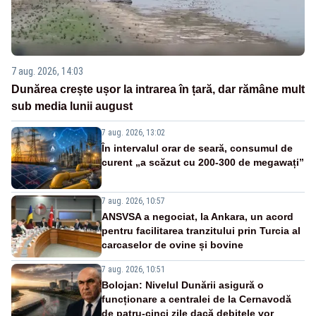
7 aug. 2026, 14:03
Dunărea crește ușor la intrarea în țară, dar rămâne mult
sub media lunii august
7 aug. 2026, 13:02
În intervalul orar de seară, consumul de
curent „a scăzut cu 200-300 de megawați”
7 aug. 2026, 10:57
ANSVSA a negociat, la Ankara, un acord
pentru facilitarea tranzitului prin Turcia al
carcaselor de ovine și bovine
7 aug. 2026, 10:51
Bolojan: Nivelul Dunării asigură o
funcționare a centralei de la Cernavodă
de patru-cinci zile dacă debitele vor