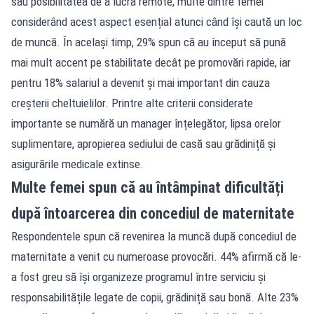
sau posibilitatea de a lucra remote, multe dintre femei
considerând acest aspect esențial atunci când își caută un loc
de muncă. În același timp, 29% spun că au început să pună
mai mult accent pe stabilitate decât pe promovări rapide, iar
pentru 18% salariul a devenit și mai important din cauza
creșterii cheltuielilor. Printre alte criterii considerate
importante se numără un manager înțelegător, lipsa orelor
suplimentare, apropierea sediului de casă sau grădiniță și
asigurările medicale extinse.
Multe femei spun că au întâmpinat dificultăți
după întoarcerea din concediul de maternitate
Respondentele spun că revenirea la muncă după concediul de
maternitate a venit cu numeroase provocări. 44% afirmă că le-
a fost greu să își organizeze programul între serviciu și
responsabilitățile legate de copii, grădiniță sau bonă. Alte 23%