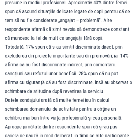
presiune în mediul profesional. Aproximativ 40% dintre femei
spun că ascund situațiile delicate legate de copii pentru că se
tem să nu fie considerate „angajat – problemă”. Alte
respondente afirmă că simt nevoia să demonstreze constant
că muncesc la fel de mult ca angajații fără copii.
Totodată, 17% spun că s-au simțit discriminate direct, prin
excluderea din proiecte importante sau din promovări, iar 14%
afirmă că au fost discriminate indirect, prin comentarii,
sancțiuni sau refuzul unor beneficii. 28% spun că nu pot
afirma cu siguranță că au fost discriminate, însă au observat o
schimbare de atitudine după revenirea la serviciu.
Datele sondajului arată că multe femei iau în calcul
schimbarea domeniului de activitate pentru a obține un
echilibru mai bun între viața profesională și cea personală.
Aproape jumătate dintre respondente spun că și-au pus
cariera pe pauză în mod deliberat, în timp ce alte participante