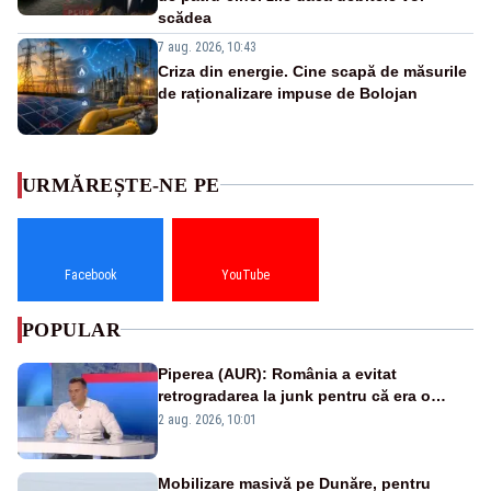
scădea
7 aug. 2026, 10:43
Criza din energie. Cine scapă de măsurile
de raționalizare impuse de Bolojan
URMĂREȘTE-NE PE
Facebook
YouTube
POPULAR
Piperea (AUR): România a evitat
retrogradarea la junk pentru că era o
catastrofă pentru bănci și fondurile de
2 aug. 2026, 10:01
pensii
Mobilizare masivă pe Dunăre, pentru