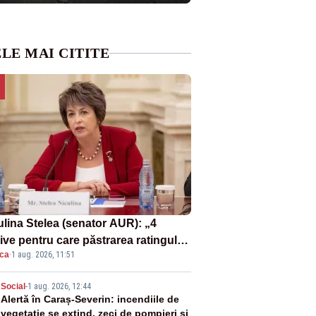
LE MAI CITITE
ulina Stelea (senator AUR): „4
ive pentru care păstrarea ratingului
ica
·
1 aug. 2026, 11:51
ară nu este o reușită pentru
ernul Bolojan”
2
Social
-
1 aug. 2026, 12:44
Alertă în Caraș-Severin: incendiile de
vegetație se extind, zeci de pompieri și