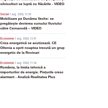
silvicultori se luptă cu flăcările - VIDEO
3
Social
-
1 aug. 2026, 13:38
Mobilizare pe Dunărea Veche: se
pregătește devierea cursului fluviului
către Cernavodă – VIDEO
4
Economie
-
1 aug. 2026, 13:41
Criza energetică se acutizează. CE
Oltenia a oprit noaptea trecută un grup
energetic de la Rovinari
5
Economie
-
1 aug. 2026, 11:36
România, la limita tehnică a
importurilor de energie. Prețurile cresc
alarmant - Analiză Realitatea Plus