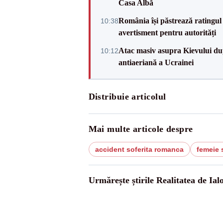
Casa Albă
România își păstrează ratingul 
10:38
avertisment pentru autorități
Atac masiv asupra Kievului du
10:12
antiaeriană a Ucrainei
Distribuie articolul
Mai multe articole despre
accident soferita romanca
femeie 
Urmărește știrile Realitatea de Ial