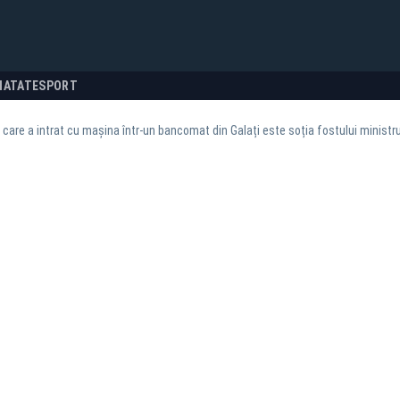
NATATE
SPORT
 care a intrat cu mașina într-un bancomat din Galați este soția fostului ministr