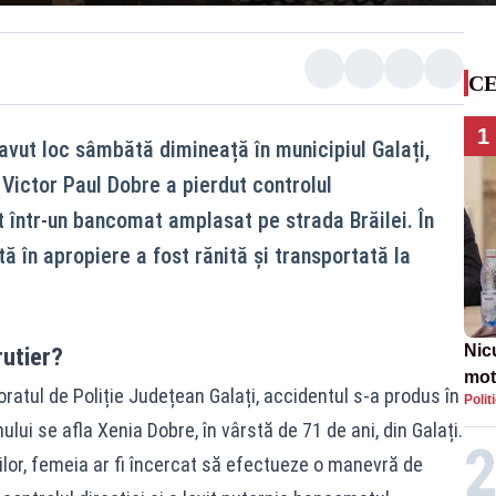
CE
1
 avut loc sâmbătă dimineață în municipiul Galați,
 Victor Paul Dobre a pierdut controlul
ct într-un bancomat amplasat pe strada Brăilei. În
ă în apropiere a fost rănită și transportată la
Nic
utier?
mot
ratul de Poliție Județean Galați, accidentul s-a produs în
Polit
de ț
ului se afla Xenia Dobre, în vârstă de 71 de ani, din Galați.
Guv
ilor, femeia ar fi încercat să efectueze o manevră de