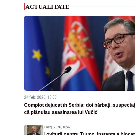
ACTUALITATE
24 feb. 2026, 15:50
Complot dejucat în Serbia: doi bărbați, suspectaț
că plănuiau asasinarea lui Vučić
8 aug. 2026, 10:42
Lovitură pentru Trump. Instanța a blocat