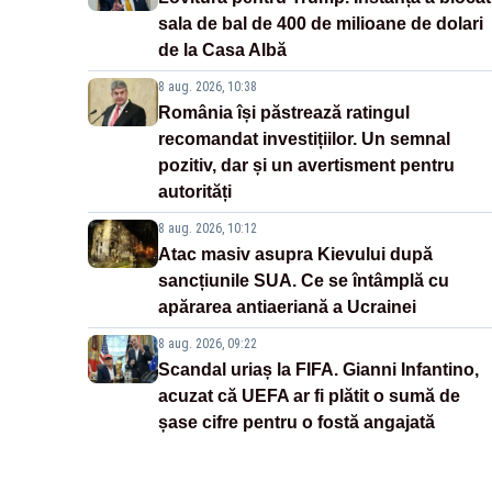
sala de bal de 400 de milioane de dolari
de la Casa Albă
8 aug. 2026, 10:38
România își păstrează ratingul
recomandat investițiilor. Un semnal
pozitiv, dar și un avertisment pentru
autorități
8 aug. 2026, 10:12
Atac masiv asupra Kievului după
sancțiunile SUA. Ce se întâmplă cu
apărarea antiaeriană a Ucrainei
8 aug. 2026, 09:22
Scandal uriaș la FIFA. Gianni Infantino,
acuzat că UEFA ar fi plătit o sumă de
șase cifre pentru o fostă angajată