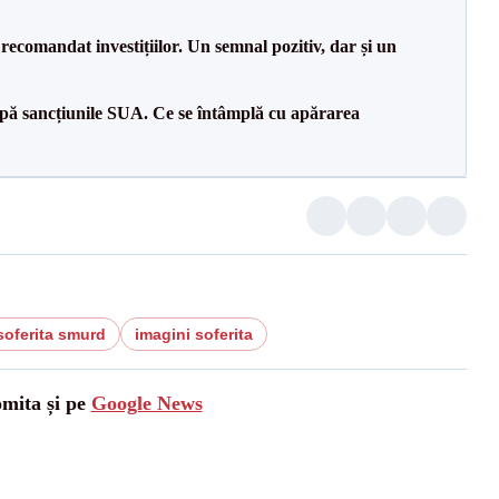
recomandat investițiilor. Un semnal pozitiv, dar și un
pă sancțiunile SUA. Ce se întâmplă cu apărarea
soferita smurd
imagini soferita
omita și pe
Google News