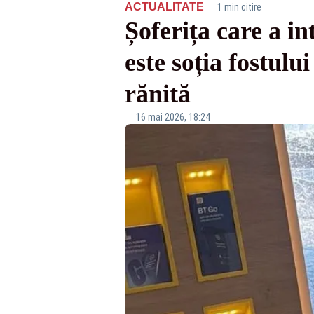
·
ACTUALITATE
1 min citire
Șoferița care a i
este soția fostul
rănită
16 mai 2026, 18:24