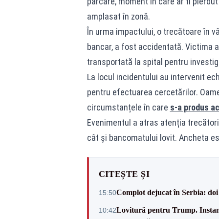
parcare, moment în care ar fi pierdut 
amplasat în zonă.
În urma impactului, o trecătoare în vâ
bancar, a fost accidentată. Victima a 
transportată la spital pentru investig
La locul incidentului au intervenit ec
pentru efectuarea cercetărilor. Oame
circumstanțele în care
s-a produs ac
Evenimentul a atras atenția trecători
cât și bancomatului lovit. Ancheta es
CITEȘTE ȘI
Complot dejucat în Serbia: doi 
15:50
Lovitură pentru Trump. Instanța
10:42