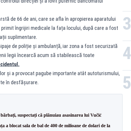
controlul direcției și a lovit puternic bancomatul
rstă de 66 de ani, care se afla în apropierea aparatului
primit îngrijiri medicale la fața locului, după care a fost
ații suplimentare.
hipaje de poliție și ambulanță, iar zona a fost securizată
nii legii încearcă acum să stabilească toate
cidentul.
lor și a provocat pagube importante atât autoturismului,
te în desfășurare.
bărbați, suspectați că plănuiau asasinarea lui Vučić
 a blocat sala de bal de 400 de milioane de dolari de la