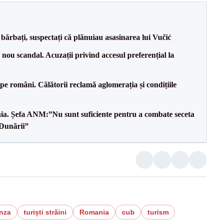
bărbați, suspectați că plănuiau asasinarea lui Vučić
ou scandal. Acuzații privind accesul preferențial la
e pe români. Călătorii reclamă aglomerația și condițiile
mânia. Șefa ANM:”Nu sunt suficiente pentru a combate seceta
 Dunării”
nza
turiști străini
Romania
cub
turism