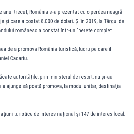
e anul trecut, România s-a prezentat cu o perdea neagră
je și care a costat 8.000 de dolari. Și în 2019, la Târgul de
andului românesc a constat într-un "perete complet
nea de a promova România turistică, lucru pe care îl
aniel Cadariu.
păcate autorităţile, prin ministerul de resort, nu şi-au
de a ajunge să poată promova, la modul unitar, destinaţia
ațiuni turistice de interes național și 147 de interes local.