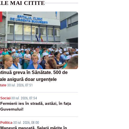
LE MAI CITITE
tinuă greva în Sănătate. 500 de
tale asigură doar urgențele
tate
·
30 iul. 2026, 07:51
2
Social
-
30 iul. 2026, 07:54
Fermierii ies în stradă, astăzi, în fața
Guvernului!
3
Politica
-
30 iul. 2026, 08:00
Manevră mascată. Salarii mărite în