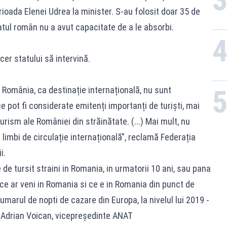
rioada Elenei Udrea la minister. S-au folosit doar 35 de
tatul român nu a avut capacitate de a le absorbi.
cer statului să intervină.
 România, ca destinație internațională, nu sunt
ce pot fi considerate emitenți importanți de turiști, mai
urism ale României din străinătate. (...) Mai mult, nu
 limbi de circulație internațională", reclamă Federația
i.
e tursit straini in Romania, in urmatorii 10 ani, sau pana
 ce ar veni in Romania si ce e in Romania din punct de
marul de nopti de cazare din Europa, la nivelul lui 2019 -
t Adrian Voican, vicepreședinte ANAT