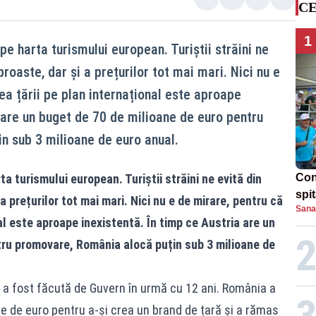
CE
1
e harta turismului european. Turiștii străini ne
proaste, dar și a prețurilor tot mai mari. Nici nu e
a țării pe plan internațional este aproape
a are un buget de 70 de milioane de euro pentru
n sub 3 milioane de euro anual.
 turismului european. Turiștii străini ne evită din
Con
spi
a prețurilor tot mai mari. Nici nu e de mirare, pentru că
Sana
al este aproape inexistentă. În timp ce Austria are un
tru promovare, România alocă puțin sub 3 milioane de
m a fost făcută de Guvern în urmă cu 12 ani. România a
ne de euro pentru a-și crea un brand de țară și a rămas