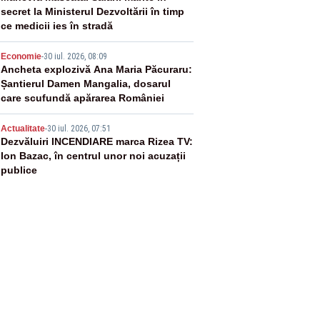
secret la Ministerul Dezvoltării în timp
ce medicii ies în stradă
4
Economie
-
30 iul. 2026, 08:09
Ancheta explozivă Ana Maria Păcuraru:
Șantierul Damen Mangalia, dosarul
care scufundă apărarea României
5
Actualitate
-
30 iul. 2026, 07:51
Dezvăluiri INCENDIARE marca Rizea TV:
Ion Bazac, în centrul unor noi acuzații
publice