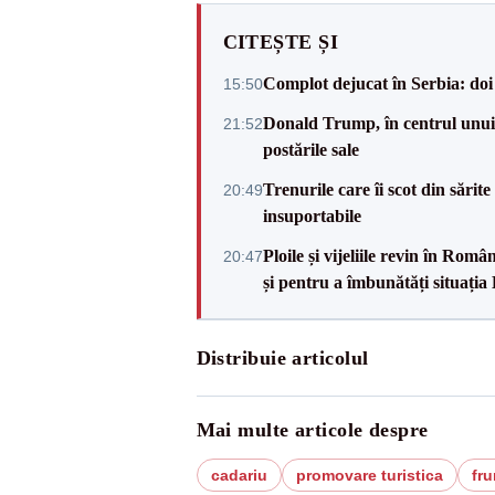
CITEȘTE ȘI
Complot dejucat în Serbia: doi 
15:50
Donald Trump, în centrul unui n
21:52
postările sale
Trenurile care îi scot din sărit
20:49
insuportabile
Ploile și vijeliile revin în Ro
20:47
și pentru a îmbunătăți situația
Distribuie articolul
Mai multe articole despre
cadariu
promovare turistica
fru