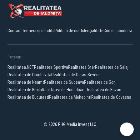
Contact
Termeni și condiții
Politică de confidențialitate
Cod de conduită
Parteneri:
Realitatea.NET
Realitatea Sportiva
Realitatea Star
Realitatea de Salaj
Realitatea de Dambovita
Realitatea de Caras-Severin
Realitatea de Neamt
Realitatea de Suceava
Realitatea de Gorj
Realitatea de Braila
Realitatea de Hunedoara
Realitatea de Buzau
Realitatea de Bucuresti
Realitatea de Mehedinti
Realitatea de Covasna
© 2026 PHG Media Invest LLC
Facebook
YouTube