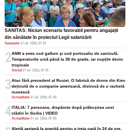
SANITAS: Niciun scenariu favorabil pentru angajații
din sănătate în proiectul Legii salarizării
Sanatate
·
31 iul. 2026, 07:29
2
ANM a emis cod galben și cod portocaliu de caniculă.
Temperaturile urcă până la 38 de grade, iar nopțile devin
tropicale
Social
-
31 iul. 2026, 07:39
3
Atac fără precedent al Rusiei. O fabrică de drone din Kiev
deținută de o companie americană, distrusă de o rachetă
rusească
Actualitate
-
31 iul. 2026, 07:40
4
ITALIA: 7 persoane, dispărute după prăbușirea unei
clădiri în Sicilia | VIDEO
Actualitate
-
31 iul. 2026, 07:50
Alertă aeriană la graniță pentru a treia oară în 24 de ore.