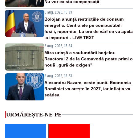
Nu vor exista compensații
6 aug. 2026, 15:33
Bolojan anunță restricțiile de consum
energetic. Centralele pe combustibili
fosili, repornite. La ore de vârf se va apela
la importuri - LIVE TEXT
6 aug. 2026, 15:24
Miza uriașă a scufundării barjelor.
Reactorul 2 de la Cernavodă poate primi o
nouă „gură de oxigen”
6 aug. 2026, 15:23
Alexandru Nazare, veste bună: Economia
României va crește în 2027, iar inflația va
scădea
URMĂREȘTE-NE PE