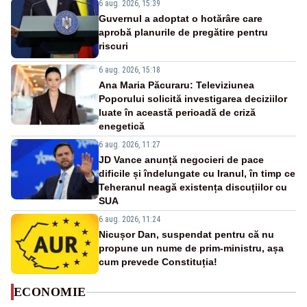
6 aug. 2026, 15:39
Guvernul a adoptat o hotărâre care
aprobă planurile de pregătire pentru
riscuri
6 aug. 2026, 15:18
Ana Maria Păcuraru: Televiziunea
Poporului solicită investigarea deciziilor
luate în această perioadă de criză
enegetică
6 aug. 2026, 11:27
JD Vance anunță negocieri de pace
dificile și îndelungate cu Iranul, în timp ce
Teheranul neagă existența discuțiilor cu
SUA
6 aug. 2026, 11:24
Nicușor Dan, suspendat pentru că nu
propune un nume de prim-ministru, așa
cum prevede Constituția!
ECONOMIE