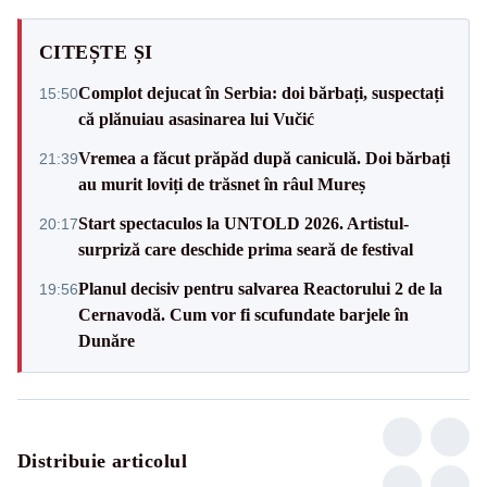
CITEȘTE ȘI
Complot dejucat în Serbia: doi bărbați, suspectați
15:50
că plănuiau asasinarea lui Vučić
Vremea a făcut prăpăd după caniculă. Doi bărbați
21:39
au murit loviți de trăsnet în râul Mureș
Start spectaculos la UNTOLD 2026. Artistul-
20:17
surpriză care deschide prima seară de festival
Planul decisiv pentru salvarea Reactorului 2 de la
19:56
Cernavodă. Cum vor fi scufundate barjele în
Dunăre
Distribuie articolul