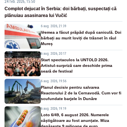
24 feb. 2026, 15:50
Complot dejucat în Serbia: doi bărbați, suspectați că
plănuiau asasinarea lui Vučić
6 aug. 2026, 21:39
Vremea a făcut prăpăd după caniculă. Doi
bărbați au murit loviți de trăsnet în râul
Mureș
6 aug. 2026, 20:17
Start spectaculos la UNTOLD 2026.
Artistul-surpriză care deschide prima
seară de festival
6 aug. 2026, 19:56
Planul decisiv pentru salvarea
Reactorului 2 de la Cernavodă. Cum vor fi
scufundate barjele în Dunăre
6 aug. 2026, 19:19
Loto 6/49, 6 august 2026. Numerele
câștigătoare au fost anunțate. Miza
depășește 9 milioane de euro