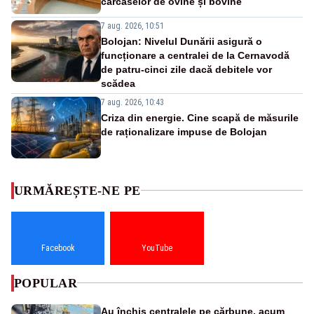
carcaselor de ovine și bovine
7 aug. 2026, 10:51
Bolojan: Nivelul Dunării asigură o
funcționare a centralei de la Cernavodă
de patru-cinci zile dacă debitele vor
scădea
7 aug. 2026, 10:43
Criza din energie. Cine scapă de măsurile
de raționalizare impuse de Bolojan
URMĂREȘTE-NE PE
Facebook
YouTube
POPULAR
Au închis centralele pe cărbune, acum