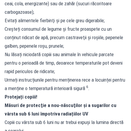
ceai, cola, energizante) sau de zahăr (sucuri răcoritoare
carbogazoase);
Evitați alimentele fierbinţi şi pe cele greu digerabile;
Creşteți consumul de legume şi fructe proaspete cu un
conținut ridicat de apă, precum castraveţii și roşiile, pepenele
galben, pepenele roşu, prunele;
Nu lăsați niciodată copiii sau animale în vehicule parcate
pentru o perioadă de timp, deoarece temperaturile pot deveni
rapid periculos de ridicate;
Urmați instrucțiunile pentru menținerea rece a locuinței pentru
6
a menține o temperatură interioară sigură
.
Protejați copiii!
Măsuri de protecţie a nou-născuţilor şi a sugarilor cu
vârsta sub 6 luni împotriva radiațiilor UV
Copiii cu vârsta sub 6 luni nu ar trebui expuşi la lumina directă
a soarelui;