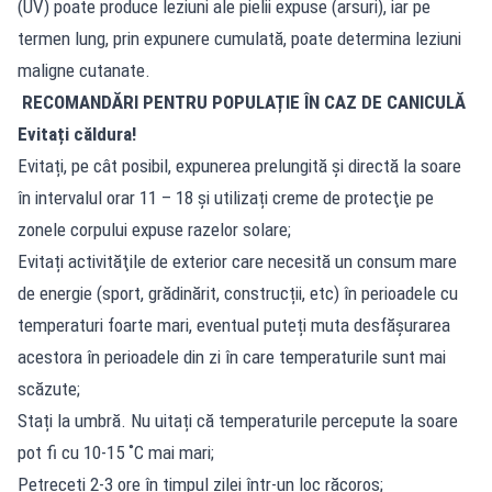
(UV) poate produce leziuni ale pielii expuse (arsuri), iar pe
termen lung, prin expunere cumulată, poate determina leziuni
maligne cutanate.
RECOMANDĂRI PENTRU POPULAȚIE ÎN CAZ DE CANICULĂ
Evitați căldura!
Evitați, pe cât posibil, expunerea prelungită şi directă la soare
în intervalul orar 11 – 18 şi utilizați creme de protecţie pe
zonele corpului expuse razelor solare;
Evitați activităţile de exterior care necesită un consum mare
de energie (sport, grădinărit, construcții, etc) în perioadele cu
temperaturi foarte mari, eventual puteți muta desfăşurarea
acestora în perioadele din zi în care temperaturile sunt mai
scăzute;
Stați la umbră. Nu uitați că temperaturile percepute la soare
pot fi cu 10-15 ˚C mai mari;
Petreceți 2-3 ore în timpul zilei într-un loc răcoros;