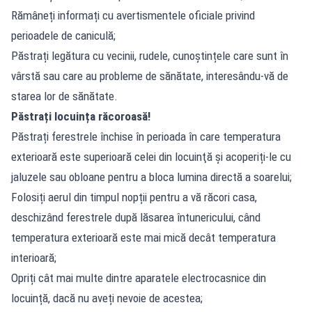
Rămâneți informați cu avertismentele oficiale privind
perioadele de caniculă;
Păstrați legătura cu vecinii, rudele, cunoștințele care sunt în
vârstă sau care au probleme de sănătate, interesându-vă de
starea lor de sănătate.
Păstrați locuința răcoroasă!
Păstrați ferestrele închise în perioada în care temperatura
exterioară este superioară celei din locuinţă și acoperiți-le cu
jaluzele sau obloane pentru a bloca lumina directă a soarelui;
Folosiți aerul din timpul nopții pentru a vă răcori casa,
deschizând ferestrele după lăsarea întunericului, când
temperatura exterioară este mai mică decât temperatura
interioară;
Opriți cât mai multe dintre aparatele electrocasnice din
locuință, dacă nu aveți nevoie de acestea;