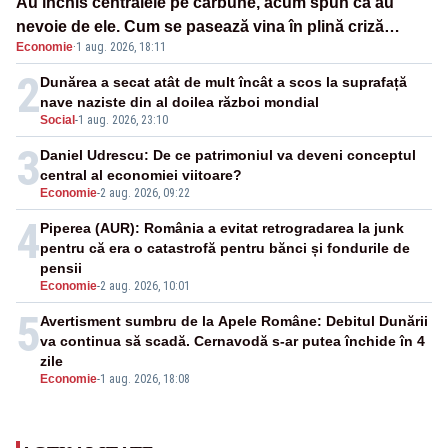
Au închis centralele pe cărbune, acum spun că au
nevoie de ele. Cum se pasează vina în plină criză
Economie
·
1 aug. 2026, 18:11
energetică
2
Dunărea a secat atât de mult încât a scos la suprafață
nave naziste din al doilea război mondial
Social
-
1 aug. 2026, 23:10
3
Daniel Udrescu: De ce patrimoniul va deveni conceptul
central al economiei viitoare?
Economie
-
2 aug. 2026, 09:22
4
Piperea (AUR): România a evitat retrogradarea la junk
pentru că era o catastrofă pentru bănci și fondurile de
pensii
Economie
-
2 aug. 2026, 10:01
5
Avertisment sumbru de la Apele Române: Debitul Dunării
va continua să scadă. Cernavodă s-ar putea închide în 4
zile
Economie
-
1 aug. 2026, 18:08