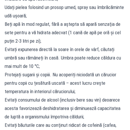
Udați pielea folosind un prosop umed, spray sau îmbrăcăminte
udă ușoară;
Beți apă în mod regulat, fără a aştepta să apară senzaţia de
sete pentru a vă hidrata adecvat (1 cană de apă pe oră și cel
puțin 2-3 litri pe zi);
Evitați expunerea directă la soare în orele de vârf, căutați
umbră sau rămâneți în casă. Umbra poate reduce căldura cu
mai mult de 10 °C;
Protejați sugarii și copiii. Nu acoperiți niciodată un cărucior
pentru copii cu țesătură uscată – acest lucru crește
temperatura în interiorul căruciorului;
Evitați consumului de alcool (inclusiv bere sau vin) deoarece
acesta favorizează deshidratarea şi diminuează capacitatea
de luptă a organismului împotriva căldurii;
Evitați băuturile care au conţinut ridicat de cofeină (cafea,