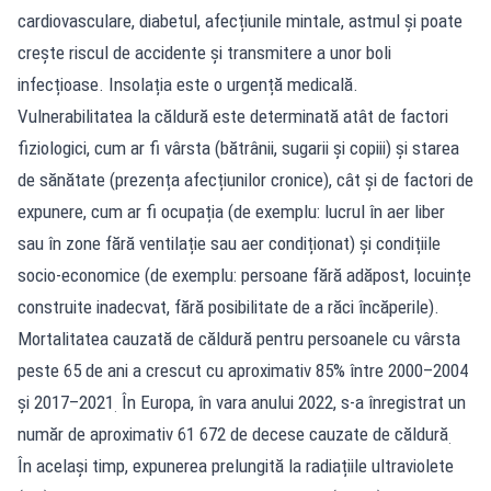
cardiovasculare, diabetul, afecțiunile mintale, astmul și poate
crește riscul de accidente și transmitere a unor boli
infecțioase. Insolația este o urgență medicală.
Vulnerabilitatea la căldură este determinată atât de factori
fiziologici, cum ar fi vârsta (bătrânii, sugarii și copiii) și starea
de sănătate (prezența afecțiunilor cronice), cât și de factori de
expunere, cum ar fi ocupația (de exemplu: lucrul în aer liber
sau în zone fără ventilație sau aer condiționat) și condițiile
socio-economice (de exemplu: persoane fără adăpost, locuințe
construite inadecvat, fără posibilitate de a răci încăperile).
Mortalitatea cauzată de căldură pentru persoanele cu vârsta
peste 65 de ani a crescut cu aproximativ 85% între 2000–2004
și 2017–2021
În Europa, în vara anului 2022, s-a înregistrat un
.
număr de aproximativ 61 672 de decese cauzate de căldură
.
În același timp, expunerea prelungită la radiațiile ultraviolete