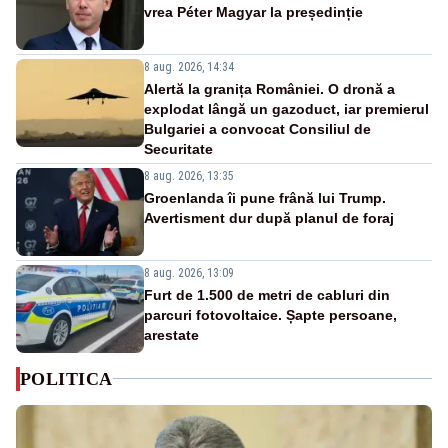
vrea Péter Magyar la președinție
8 aug. 2026, 14:34
Alertă la granița României. O dronă a
explodat lângă un gazoduct, iar premierul
Bulgariei a convocat Consiliul de
Securitate
8 aug. 2026, 13:35
Groenlanda îi pune frână lui Trump.
Avertisment dur după planul de foraj
8 aug. 2026, 13:09
Furt de 1.500 de metri de cabluri din
parcuri fotovoltaice. Șapte persoane,
arestate
POLITICA