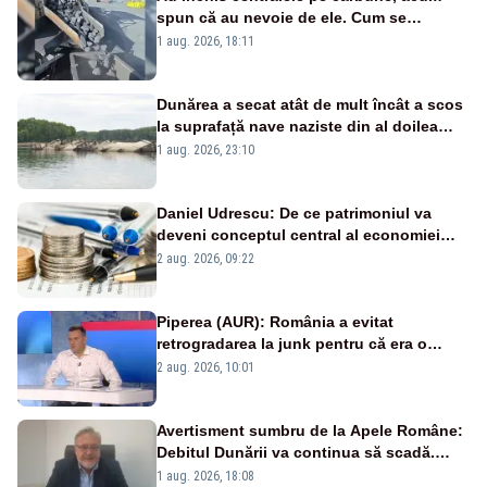
spun că au nevoie de ele. Cum se
pasează vina în plină criză energetică
1 aug. 2026, 18:11
Dunărea a secat atât de mult încât a scos
la suprafață nave naziste din al doilea
război mondial
1 aug. 2026, 23:10
Daniel Udrescu: De ce patrimoniul va
deveni conceptul central al economiei
viitoare?
2 aug. 2026, 09:22
Piperea (AUR): România a evitat
retrogradarea la junk pentru că era o
catastrofă pentru bănci și fondurile de
2 aug. 2026, 10:01
pensii
Avertisment sumbru de la Apele Române:
Debitul Dunării va continua să scadă.
Cernavodă s-ar putea închide în 4 zile
1 aug. 2026, 18:08