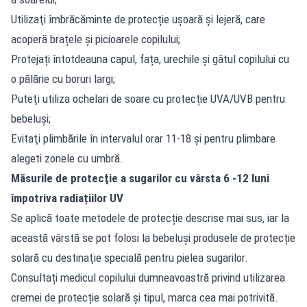
Utilizaţi îmbrăcăminte de protecție ușoară și lejeră, care
acoperă brațele și picioarele copilului;
Protejați întotdeauna capul, fața, urechile și gâtul copilului cu
o pălărie cu boruri largi;
Puteţi utiliza ochelari de soare cu protecție UVA/UVB pentru
bebeluşi;
Evitaţi plimbările în intervalul orar 11-18 şi pentru plimbare
alegeti zonele cu umbră.
Măsurile de protecţie a sugarilor cu vârsta 6 -12 luni
împotriva radiațiilor UV
Se aplică toate metodele de protecție descrise mai sus, iar la
această vârstă se pot folosi la bebeluși produsele de protecție
solară cu destinaţie specială pentru pielea sugarilor.
Consultați medicul copilului dumneavoastră privind utilizarea
cremei de protecție solară și tipul, marca cea mai potrivită.