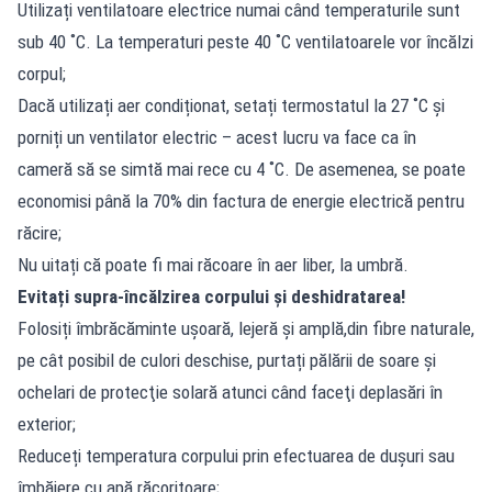
Utilizați ventilatoare electrice numai când temperaturile sunt
sub 40 ˚C. La temperaturi peste 40 ˚C ventilatoarele vor încălzi
corpul;
Dacă utilizați aer condiționat, setați termostatul la 27 ˚C și
porniți un ventilator electric – acest lucru va face ca în
cameră să se simtă mai rece cu 4 ˚C. De asemenea, se poate
economisi până la 70% din factura de energie electrică pentru
răcire;
Nu uitați că poate fi mai răcoare în aer liber, la umbră.
Evitați supra-încălzirea corpului și deshidratarea!
Folosiți îmbrăcăminte ușoară, lejeră și amplă,din fibre naturale,
pe cât posibil de culori deschise, purtați pălării de soare și
ochelari de protecţie solară atunci când faceţi deplasări în
exterior;
Reduceți temperatura corpului prin efectuarea de duşuri sau
îmbăiere cu apă răcoritoare;