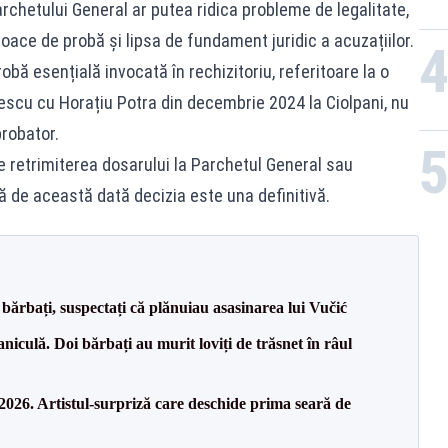
rchetului General ar putea ridica probleme de legalitate,
loace de probă și lipsa de fundament juridic a acuzațiilor.
bă esențială invocată în rechizitoriu, referitoare la o
gescu cu Horațiu Potra din decembrie 2024 la Ciolpani, nu
probator.
retrimiterea dosarului la Parchetul General sau
ă de această dată decizia este una definitivă.
bărbați, suspectați că plănuiau asasinarea lui Vučić
culă. Doi bărbați au murit loviți de trăsnet în râul
26. Artistul-surpriză care deschide prima seară de