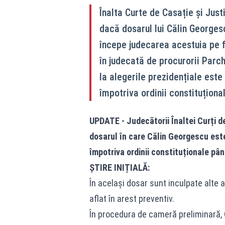
Înalta Curte de Casație și Just
dacă dosarul lui Călin Georgesc
începe judecarea acestuia pe f
în judecată de procurorii Parch
la alegerile prezidențiale este
împotriva ordinii constituțional
UPDATE - Judecătorii Înaltei Curți d
dosarul în care Călin Georgescu este
împotriva ordinii constituționale pân
ȘTIRE INIȚIALĂ:
În același dosar sunt inculpate alte 
aflat în arest preventiv.
În procedura de cameră preliminară, C