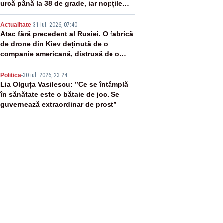
urcă până la 38 de grade, iar nopțile
devin tropicale
4
Actualitate
-
31 iul. 2026, 07:40
Atac fără precedent al Rusiei. O fabrică
de drone din Kiev deținută de o
companie americană, distrusă de o
rachetă rusească
5
Politica
-
30 iul. 2026, 23:24
Lia Olguța Vasilescu: ”Ce se întâmplă
în sănătate este o bătaie de joc. Se
guvernează extraordinar de prost”