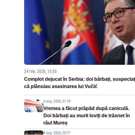
24 feb. 2026, 15:50
Complot dejucat în Serbia: doi bărbați, suspectaț
că plănuiau asasinarea lui Vučić
6 aug. 2026, 21:39
Vremea a făcut prăpăd după caniculă.
Doi bărbați au murit loviți de trăsnet în
râul Mureș
6 aug. 2026, 20:17