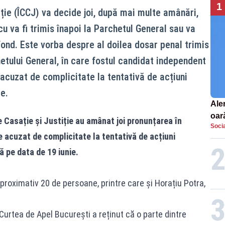
1
iție (ÎCCJ) va decide joi, după mai multe amânări,
u va fi trimis înapoi la Parchetul General sau va
ond. Este vorba despre al doilea dosar penal trimis
etului General, în care fostul candidat independent
 acuzat de complicitate la tentativă de acțiuni
e.
Aler
oar
e Casație și Justiție au amânat joi pronunțarea în
Socia
Euro
 acuzat de complicitate la tentativă de acțiuni
la s
ă pe data de 19 iunie.
aproximativ 20 de persoane, printre care și Horațiu Potra,
urtea de Apel București a reținut că o parte dintre