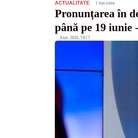
·
ACTUALITATE
1 min citire
Pronunțarea în do
până pe 19 iuni
4 iun. 2026, 14:17