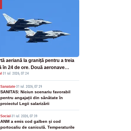
tă aeriană la graniță pentru a treia
ă în 24 de ore. Două aeronave
l
·
31 iul. 2026, 07:24
fighter britanice au fost ridicate de
ol
2
Sanatate
-
31 iul. 2026, 07:29
SANITAS: Niciun scenariu favorabil
pentru angajații din sănătate în
proiectul Legii salarizării
3
Social
-
31 iul. 2026, 07:39
ANM a emis cod galben și cod
portocaliu de caniculă. Temperaturile