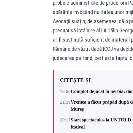
probele administrate de procurorii Pa
apărările invocând nulitatea unor mij
Avocații susțin, de asemenea, că o pro
presupusă întâlnire al lui Călin Geor
ar fi susținută suficient de material 
Rămâne de văzut dacă ÎCCJ va decide 
judecarea pe fond, cert este faptul c
CITEȘTE ȘI
Complot dejucat în Serbia: doi 
15:50
Vremea a făcut prăpăd după cani
21:39
Mureș
Start spectaculos la UNTOLD 20
20:17
festival