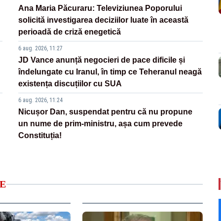
Ana Maria Păcuraru: Televiziunea Poporului
solicită investigarea deciziilor luate în această
perioadă de criză enegetică
6 aug. 2026, 11:27
JD Vance anunță negocieri de pace dificile și
îndelungate cu Iranul, în timp ce Teheranul neagă
existența discuțiilor cu SUA
6 aug. 2026, 11:24
Nicușor Dan, suspendat pentru că nu propune
un nume de prim-ministru, așa cum prevede
Constituția!
E