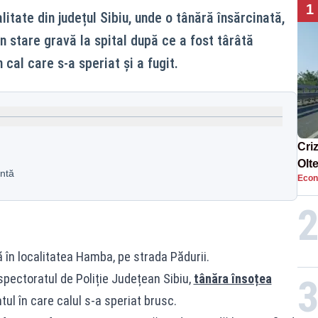
1
tate din județul Sibiu, unde o tânără însărcinată,
în stare gravă la spital după ce a fost târâtă
cal care s-a speriat și a fugit.
Cri
Olt
entă
Econ
ene
 în localitatea Hamba, pe strada Pădurii.
nspectoratul de Poliție Județean Sibiu,
tânăra însoțea
tul în care calul s-a speriat brusc.