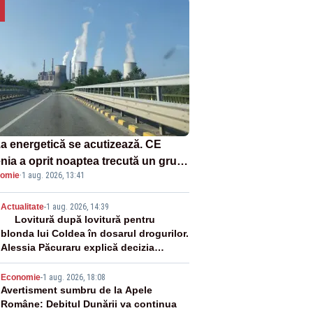
za energetică se acutizează. CE
enia a oprit noaptea trecută un grup
omie
·
1 aug. 2026, 13:41
rgetic de la Rovinari
2
Actualitate
-
1 aug. 2026, 14:39
Lovitură după lovitură pentru
blonda lui Coldea în dosarul drogurilor.
Alessia Păcuraru explică decizia
magistraților
3
Economie
-
1 aug. 2026, 18:08
Avertisment sumbru de la Apele
Române: Debitul Dunării va continua