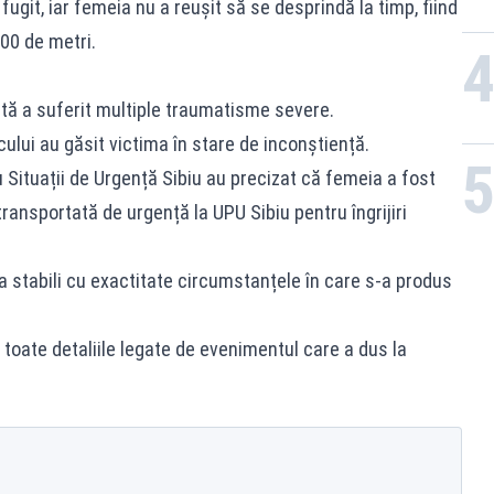
fugit, iar femeia nu a reușit să se desprindă la timp, fiind
00 de metri.
ată a suferit multiple traumatisme severe.
cului au găsit victima în stare de inconștiență.
 Situații de Urgență Sibiu au precizat că femeia a fost
 transportată de urgență la UPU Sibiu pentru îngrijiri
 a stabili cu exactitate circumstanțele în care s-a produs
toate detaliile legate de evenimentul care a dus la