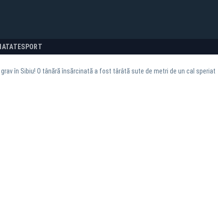
NATATE
SPORT
 grav în Sibiu! O tânără însărcinată a fost târâtă sute de metri de un cal speriat