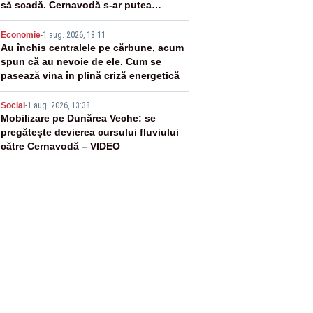
să scadă. Cernavodă s-ar putea
închide în 4 zile
4
Economie
-
1 aug. 2026, 18:11
Au închis centralele pe cărbune, acum
spun că au nevoie de ele. Cum se
pasează vina în plină criză energetică
5
Social
-
1 aug. 2026, 13:38
Mobilizare pe Dunărea Veche: se
pregătește devierea cursului fluviului
către Cernavodă – VIDEO