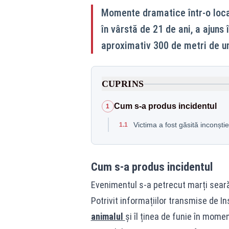
Momente dramatice într-o locali
în vârstă de 21 de ani, a ajuns 
aproximativ 300 de metri de un 
CUPRINS
Cum s-a produs incidentul
1
Victima a fost găsită inconști
1.1
Cum s-a produs incidentul
Evenimentul s-a petrecut marți seară
Potrivit informațiilor transmise de I
animalul
și îl ținea de funie în momen