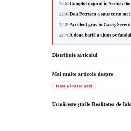
Complot dejucat în Serbia: doi 
15:50
Dan Petrescu a spus ce nu merg
12:46
Accident grav în Caraș-Severin.
12:30
A doua barjă a ajuns pe fundu
11:40
Distribuie articolul
Mai multe articole despre
femeie însărcinată
Urmărește știrile Realitatea de Ial