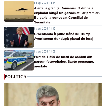
8 aug. 2026, 14:34
Alertă la granița României. O dronă a
explodat lângă un gazoduct, iar premierul
Bulgariei a convocat Consiliul de
Securitate
8 aug. 2026, 13:35
Groenlanda îi pune frână lui Trump.
Avertisment dur după planul de foraj
8 aug. 2026, 13:09
Furt de 1.500 de metri de cabluri din
parcuri fotovoltaice. Șapte persoane,
arestate
POLITICA