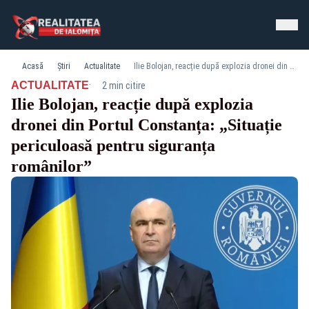
Acasă
Știri
Actualitate
Ilie Bolojan, reacție după explozia dronei din Portul Constanța: „Situație periculoasă pentru siguranța românilor”
·
ACTUALITATE
2 min citire
Ilie Bolojan, reacție după explozia
dronei din Portul Constanța: „Situație
periculoasă pentru siguranța
românilor”