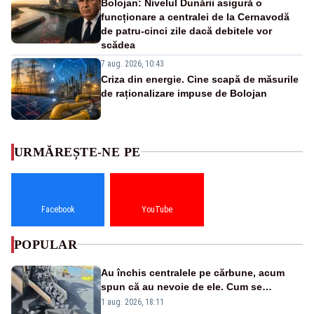
Bolojan: Nivelul Dunării asigură o
funcționare a centralei de la Cernavodă
de patru-cinci zile dacă debitele vor
scădea
7 aug. 2026, 10:43
Criza din energie. Cine scapă de măsurile
de raționalizare impuse de Bolojan
URMĂREȘTE-NE PE
Facebook
YouTube
POPULAR
Au închis centralele pe cărbune, acum
spun că au nevoie de ele. Cum se
pasează vina în plină criză energetică
1 aug. 2026, 18:11