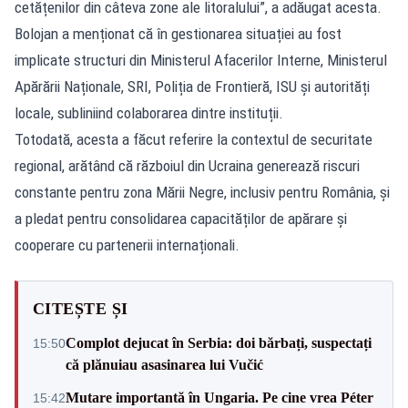
cetățenilor din câteva zone ale litoralului”, a adăugat acesta.
Bolojan a menționat că în gestionarea situației au fost
implicate structuri din Ministerul Afacerilor Interne, Ministerul
Apărării Naționale, SRI, Poliția de Frontieră, ISU și autorități
locale, subliniind colaborarea dintre instituții.
Totodată, acesta a făcut referire la contextul de securitate
regional, arătând că războiul din Ucraina generează riscuri
constante pentru zona Mării Negre, inclusiv pentru România, și
a pledat pentru consolidarea capacităților de apărare și
cooperare cu partenerii internaționali.
CITEȘTE ȘI
Complot dejucat în Serbia: doi bărbați, suspectați
15:50
că plănuiau asasinarea lui Vučić
Mutare importantă în Ungaria. Pe cine vrea Péter
15:42