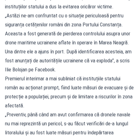
instituțiilor statului a dus la evitarea oricăror victime.
„Astăzi ne-am confruntat cu o situație periculoasă pentru
siguranța cetățenilor români din zona Portului Constanța.
Aceasta a fost generată de pierderea controlului asupra unor
drone maritime ucrainene aflate în operare în Marea Neagră.
Una dintre ele a ajuns în port. După identificarea acesteia, am
fost anunțați de autoritățile ucrainene că va exploda”, a scris
Ilie Bolojan pe Facebook.
Premierul interimar a mai subliniat că instituțiile statului
român au acționat prompt, fiind luate măsuri de evacuare și de
protecție a populației, precum și de limitare a riscurilor în zona
afectată.
„Preventiv, până când am avut confirmarea că dronele navale
nu mai reprezintă un pericol, s-au făcut verificări de-a lungul
litoralului și au fost luate măsuri pentru îndepărtarea