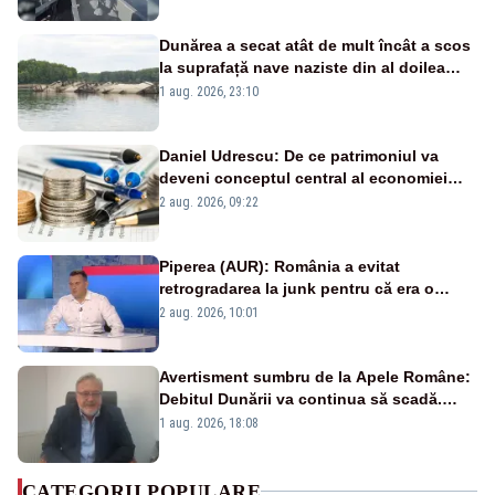
Dunărea a secat atât de mult încât a scos
la suprafață nave naziste din al doilea
război mondial
1 aug. 2026, 23:10
Daniel Udrescu: De ce patrimoniul va
deveni conceptul central al economiei
viitoare?
2 aug. 2026, 09:22
Piperea (AUR): România a evitat
retrogradarea la junk pentru că era o
catastrofă pentru bănci și fondurile de
2 aug. 2026, 10:01
pensii
Avertisment sumbru de la Apele Române:
Debitul Dunării va continua să scadă.
Cernavodă s-ar putea închide în 4 zile
1 aug. 2026, 18:08
CATEGORII POPULARE