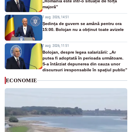
„România este într-o situație de forță
majoră”
7 aug. 2026, 14:51
Ședința de guvern se amână pentru ora
15:00. Bolojan nu a obținut toate avizele
7 aug. 2026, 11:51
Bolojan, despre legea salarizării: „Ar
putea fi adoptată în perioada următoare.
S-a întârziat depunerea din cauza unor
discursuri iresponsabile în spaţiul public”
ECONOMIE