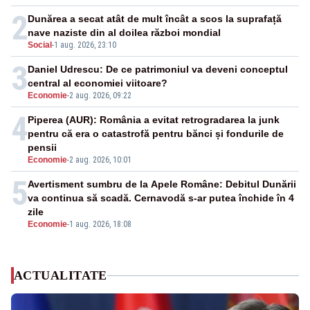
2
Dunărea a secat atât de mult încât a scos la suprafață
nave naziste din al doilea război mondial
Social
-
1 aug. 2026, 23:10
3
Daniel Udrescu: De ce patrimoniul va deveni conceptul
central al economiei viitoare?
Economie
-
2 aug. 2026, 09:22
4
Piperea (AUR): România a evitat retrogradarea la junk
pentru că era o catastrofă pentru bănci și fondurile de
pensii
Economie
-
2 aug. 2026, 10:01
5
Avertisment sumbru de la Apele Române: Debitul Dunării
va continua să scadă. Cernavodă s-ar putea închide în 4
zile
Economie
-
1 aug. 2026, 18:08
ACTUALITATE