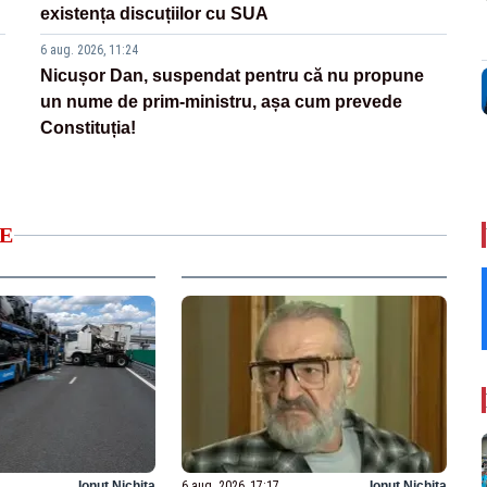
existența discuțiilor cu SUA
6 aug. 2026, 11:24
Nicușor Dan, suspendat pentru că nu propune
un nume de prim-ministru, așa cum prevede
Constituția!
E
Ionuț Nichita
6 aug. 2026, 17:17
Ionuț Nichita