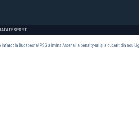
NATATE
SPORT
e infarct la Budapesta! PSG a învins Arsenal la penalty-uri și a cucerit din nou L