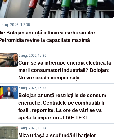
6 aug. 2026, 17:38
Ilie Bolojan anunță ieftinirea carburanților:
Petromidia revine la capacitate maximă
6 aug. 2026, 15:36
Cum se va întrerupe energia electrică la
marii consumatori industriali? Bolojan:
Nu vor exista compensații
6 aug. 2026, 15:33
Bolojan anunță restricțiile de consum
energetic. Centralele pe combustibili
fosili, repornite. La ore de vârf se va
apela la importuri - LIVE TEXT
6 aug. 2026, 15:24
Miza uriașă a scufundării barjelor.