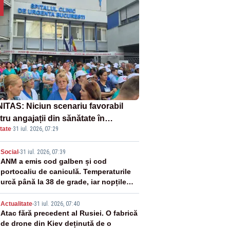
ITAS: Niciun scenariu favorabil
ru angajații din sănătate în
tate
·
31 iul. 2026, 07:29
ectul Legii salarizării
2
Social
-
31 iul. 2026, 07:39
ANM a emis cod galben și cod
portocaliu de caniculă. Temperaturile
urcă până la 38 de grade, iar nopțile
devin tropicale
3
Actualitate
-
31 iul. 2026, 07:40
Atac fără precedent al Rusiei. O fabrică
de drone din Kiev deținută de o