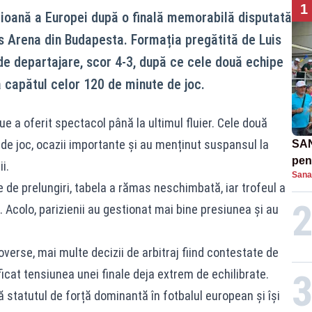
1
pioană a Europei după o finală memorabilă disputată
s Arena din Budapesta. Formația pregătită de Luis
 de departajare, scor 4-3, după ce cele două echipe
la capătul celor 120 de minute de joc.
 a oferit spectacol până la ultimul fluier. Cele două
e joc, ocazii importante și au menținut suspansul la
SAN
pent
i.
Sana
proi
 de prelungiri, tabela a rămas neschimbată, iar trofeul a
e. Acolo, parizienii au gestionat mai bine presiunea și au
roverse, mai multe decizii de arbitraj fiind contestate de
ficat tensiunea unei finale deja extrem de echilibrate.
 statutul de forță dominantă în fotbalul european și își