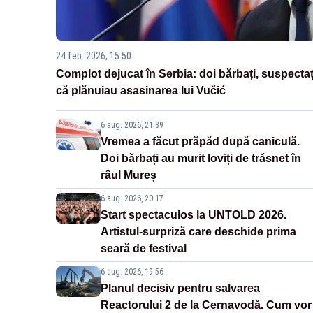
24 feb. 2026, 15:50
Complot dejucat în Serbia: doi bărbați, suspectaț
că plănuiau asasinarea lui Vučić
6 aug. 2026, 21:39
Vremea a făcut prăpăd după caniculă.
Doi bărbați au murit loviți de trăsnet în
râul Mureș
6 aug. 2026, 20:17
Start spectaculos la UNTOLD 2026.
Artistul-surpriză care deschide prima
seară de festival
6 aug. 2026, 19:56
Planul decisiv pentru salvarea
Reactorului 2 de la Cernavodă. Cum vor