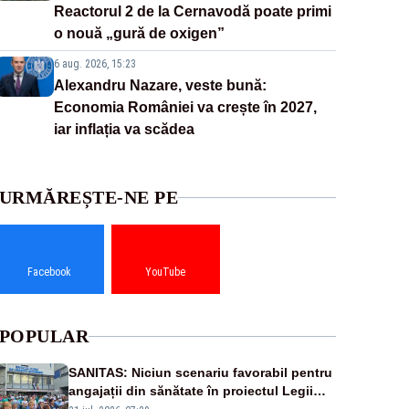
Reactorul 2 de la Cernavodă poate primi
o nouă „gură de oxigen”
6 aug. 2026, 15:23
Alexandru Nazare, veste bună:
Economia României va crește în 2027,
iar inflația va scădea
URMĂREȘTE-NE PE
Facebook
YouTube
POPULAR
SANITAS: Niciun scenariu favorabil pentru
angajații din sănătate în proiectul Legii