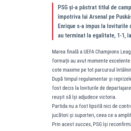
PSG și-a păstrat titlul de cam
împotriva lui Arsenal pe Puská
Enrique s-a impus la loviturile
au terminat la egalitate, 1-1, 
Marea finală a UEFA Champions League
formații au avut momente excelente d
cote maxime pe tot parcursul întâlniri
După timpul regulamentar și reprizele
fost decis la loviturile de departajar
reușit să își adjudece victoria.
Partida nu a fost lipsită nici de cont
jucători și suporteri, ceea ce a ampli
Prin acest succes, PSG își reconfirmă