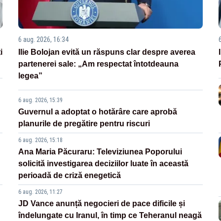
6 aug. 2026, 16:34
i
Ilie Bolojan evită un răspuns clar despre averea
partenerei sale: „Am respectat întotdeauna
legea”
6 aug. 2026, 15:39
Guvernul a adoptat o hotărâre care aprobă
planurile de pregătire pentru riscuri
6 aug. 2026, 15:18
Ana Maria Păcuraru: Televiziunea Poporului
solicită investigarea deciziilor luate în această
perioadă de criză enegetică
6 aug. 2026, 11:27
JD Vance anunță negocieri de pace dificile și
îndelungate cu Iranul, în timp ce Teheranul neagă