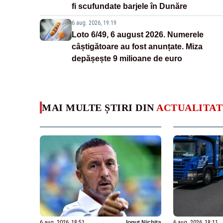
fi scufundate barjele în Dunăre
6 aug. 2026, 19:19
Loto 6/49, 6 august 2026. Numerele
câștigătoare au fost anunțate. Miza
depășește 9 milioane de euro
MAI MULTE ȘTIRI DIN
ACTUALITAT
6 aug. 2026, 18:51
Ionuț Nichita
6 aug. 2026, 18:11