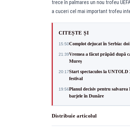
trece în palmares un nou trofeu UEF
a cuceri cel mai important trofeu int
CITEȘTE ȘI
Complot dejucat în Serbia: doi 
15:50
Vremea a făcut prăpăd după cani
21:39
Mureș
Start spectaculos la UNTOLD 20
20:17
festival
Planul decisiv pentru salvarea
19:56
barjele în Dunăre
Distribuie articolul