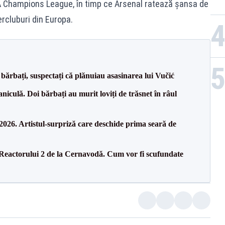
A Champions League, în timp ce Arsenal ratează șansa de
ercluburi din Europa.
bărbați, suspectați că plănuiau asasinarea lui Vučić
culă. Doi bărbați au murit loviți de trăsnet în râul
26. Artistul-surpriză care deschide prima seară de
 Reactorului 2 de la Cernavodă. Cum vor fi scufundate