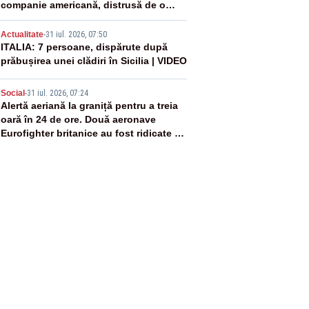
companie americană, distrusă de o
rachetă rusească
4
Actualitate
-
31 iul. 2026, 07:50
ITALIA: 7 persoane, dispărute după
prăbușirea unei clădiri în Sicilia | VIDEO
5
Social
-
31 iul. 2026, 07:24
Alertă aeriană la graniță pentru a treia
oară în 24 de ore. Două aeronave
Eurofighter britanice au fost ridicate de
la sol