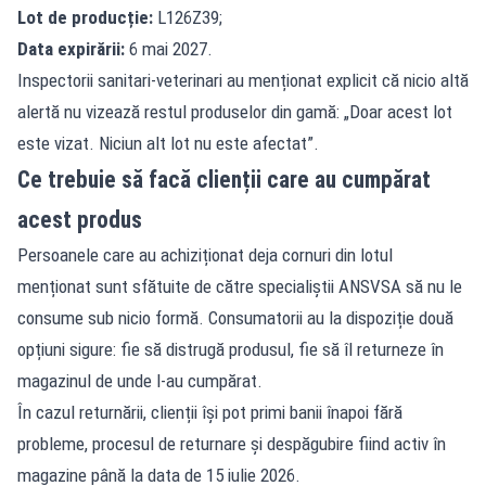
Lot de producție:
L126Z39;
Data expirării:
6 mai 2027.
Inspectorii sanitari-veterinari au menționat explicit că nicio altă
alertă nu vizează restul produselor din gamă: „Doar acest lot
este vizat. Niciun alt lot nu este afectat”.
Ce trebuie să facă clienții care au cumpărat
acest produs
Persoanele care au achiziționat deja cornuri din lotul
menționat sunt sfătuite de către specialiștii ANSVSA să nu le
consume sub nicio formă. Consumatorii au la dispoziție două
opțiuni sigure: fie să distrugă produsul, fie să îl returneze în
magazinul de unde l-au cumpărat.
În cazul returnării, clienții își pot primi banii înapoi fără
probleme, procesul de returnare și despăgubire fiind activ în
magazine până la data de 15 iulie 2026.