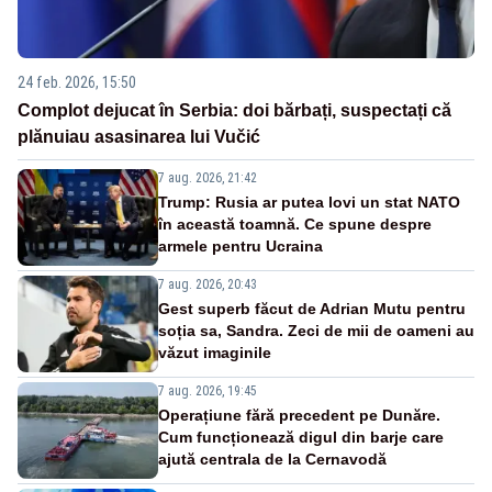
24 feb. 2026, 15:50
Complot dejucat în Serbia: doi bărbați, suspectați că
plănuiau asasinarea lui Vučić
7 aug. 2026, 21:42
Trump: Rusia ar putea lovi un stat NATO
în această toamnă. Ce spune despre
armele pentru Ucraina
7 aug. 2026, 20:43
Gest superb făcut de Adrian Mutu pentru
soția sa, Sandra. Zeci de mii de oameni au
văzut imaginile
7 aug. 2026, 19:45
Operațiune fără precedent pe Dunăre.
Cum funcționează digul din barje care
ajută centrala de la Cernavodă