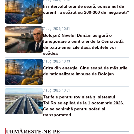
În intervalul orar de seară, consumul de
curent „a scăzut cu 200-300 de megawați”
7 aug. 2026, 10:51
Bolojan: Nivelul Dunării asigură o
funcționare a centralei de la Cernavodă
de patru-cinci zile dacă debitele vor
scădea
7 aug. 2026, 10:43
Criza din energie. Cine scapă de măsurile
de raționalizare impuse de Bolojan
7 aug. 2026, 10:01
Tarifele pentru rovinietă și sistemul
TollRo se aplică de la 1 octombrie 2026.
Ce se schimbă pentru șoferi și
transportatori
URMĂREȘTE-NE PE