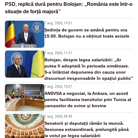
PSD, replică dură pentru Bolojan: „România este într-o
situație de forță majoră”
7 aug. 2026, 14:51
Ședința de guvern se amână pentru ora
15:00. Bolojan nu a obținut toate avizele
7 aug. 2026, 11:51
Bolojan, despre legea salarizării: „Ar
putea fi adoptată în perioada următoare.
S-a întârziat depunerea din cauza unor
discursuri iresponsabile în spaţiul public”
7 aug. 2026, 10:57
ANSVSA a negociat, la Ankara, un acord
pentru facilitarea tranzitului prin Turcia al
carcaselor de ovine și bovine
7 aug. 2026, 09:49
Senatorii și deputații rămân la muncă.
Sesiunea extraordinară, prelungită până
la votul pe legea salarizării