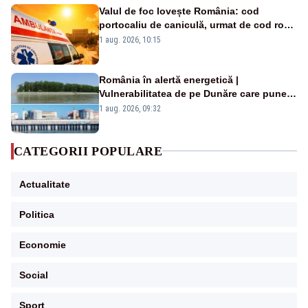
Valul de foc lovește România: cod
portocaliu de caniculă, urmat de cod roșu
duminică. Temperaturile urcă spre 40°C
1 aug. 2026, 10:15
România în alertă energetică |
Vulnerabilitatea de pe Dunăre care pune
în pericol Centrala Cernavodă era
1 aug. 2026, 09:32
cunoscută de pe vremea lui Ceaușescu
CATEGORII POPULARE
Actualitate
Politica
Economie
Social
Sport