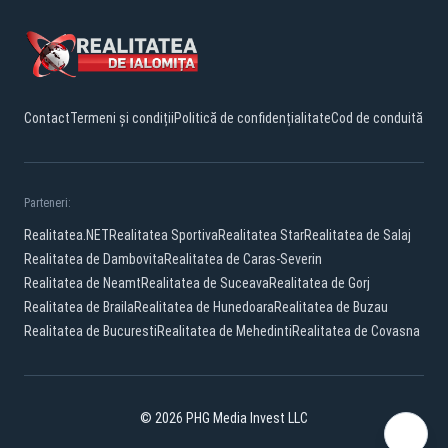
Contact
Termeni și condiții
Politică de confidențialitate
Cod de conduită
Parteneri:
Realitatea.NET
Realitatea Sportiva
Realitatea Star
Realitatea de Salaj
Realitatea de Dambovita
Realitatea de Caras-Severin
Realitatea de Neamt
Realitatea de Suceava
Realitatea de Gorj
Realitatea de Braila
Realitatea de Hunedoara
Realitatea de Buzau
Realitatea de Bucuresti
Realitatea de Mehedinti
Realitatea de Covasna
© 2026 PHG Media Invest LLC
Facebook
YouTube