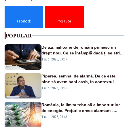
Facebook
YouTube
POPULAR
De azi, milioane de români primesc un
drept nou. Ce se întâmplă dacă ți se strică
un produs
1 aug. 2026, 09:37
Piperea, semnal de alarmă. De ce este
bine să avem bani cash, în contextul
alertei energetice?
1 aug. 2026, 09:39
România, la limita tehnică a importurilor
de energie. Prețurile cresc alarmant -
Analiză Realitatea Plus
1 aug. 2026, 09:46