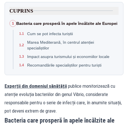
CUPRINS
Bacteria care prosperă în apele încălzite ale Europei
1
Cum se pot infecta turiștii
1.1
Marea Mediterană, în centrul atenției
1.2
specialiștilor
Impact asupra turismului și economiilor locale
1.3
Recomandările specialiștilor pentru turiști
1.4
Experții din domeniul sănătății
publice monitorizează cu
atenție evoluția bacteriilor din genul Vibrio, considerate
responsabile pentru o serie de infecții care, în anumite situații,
pot deveni extrem de grave.
Bacteria care prosperă în apele încălzite ale