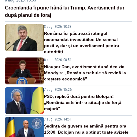
8 aug. 2026, 13:35
Groenlanda îi pune frână lui Trump. Avertisment dur
după planul de foraj
8 aug. 2026, 10:38
România își păstrează ratingul
recomandat investițiilor. Un semnal
pozitiv, dar și un avertisment pentru
autorități
8 aug. 2026, 08:51
Nicușor Dan, avertisment după decizia
Moody’s: „România trebuie să revină la
creștere economică”
7 aug. 2026, 15:26
PSD, replică dură pentru Bolojan:
„România este într-o situație de forță
majoră”
7 aug. 2026, 14:51
Ședința de guvern se amână pentru ora
15:00. Bolojan nu a obținut toate avizele