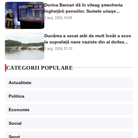
Dorina Barcari dă în vileag șmecheria
înghețării pensiilor. Sumele uriașe
pierdute de fiecare român
2 aug. 2026, 10:09
Dunărea a secat atât de mult încât a scos
la suprafață nave naziste din al doilea
război mondial
1 aug. 2026, 23:10
CATEGORII POPULARE
Actualitate
Politica
Economie
Social
Sport