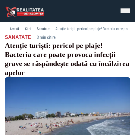
Acasă
Știri
Sanatate
Atenție turiști: pericol pe plaje! Bacteria care poate provoca infecții grave se răspândește odată cu încălzirea apelor
·
SANATATE
3 min citire
Atenție turiști: pericol pe plaje!
Bacteria care poate provoca infecții
grave se răspândește odată cu încălzirea
apelor