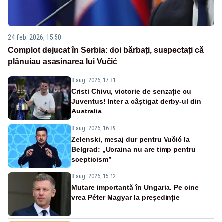
24 feb. 2026, 15:50
Complot dejucat în Serbia: doi bărbați, suspectați că
plănuiau asasinarea lui Vučić
8 aug. 2026, 17:31
Cristi Chivu, victorie de senzație cu
Juventus! Inter a câștigat derby-ul din
Australia
8 aug. 2026, 16:39
Zelenski, mesaj dur pentru Vučić la
Belgrad: „Ucraina nu are timp pentru
scepticism”
8 aug. 2026, 15:42
Mutare importantă în Ungaria. Pe cine
vrea Péter Magyar la președinție