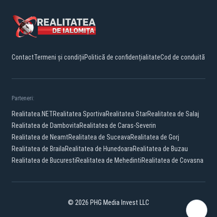
Contact
Termeni și condiții
Politică de confidențialitate
Cod de conduită
Parteneri:
Realitatea.NET
Realitatea Sportiva
Realitatea Star
Realitatea de Salaj
Realitatea de Dambovita
Realitatea de Caras-Severin
Realitatea de Neamt
Realitatea de Suceava
Realitatea de Gorj
Realitatea de Braila
Realitatea de Hunedoara
Realitatea de Buzau
Realitatea de Bucuresti
Realitatea de Mehedinti
Realitatea de Covasna
© 2026 PHG Media Invest LLC
Facebook
YouTube