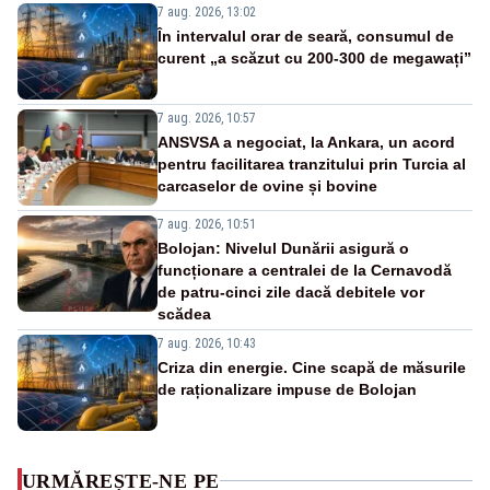
7 aug. 2026, 13:02
În intervalul orar de seară, consumul de
curent „a scăzut cu 200-300 de megawați”
7 aug. 2026, 10:57
ANSVSA a negociat, la Ankara, un acord
pentru facilitarea tranzitului prin Turcia al
carcaselor de ovine și bovine
7 aug. 2026, 10:51
Bolojan: Nivelul Dunării asigură o
funcționare a centralei de la Cernavodă
de patru-cinci zile dacă debitele vor
scădea
7 aug. 2026, 10:43
Criza din energie. Cine scapă de măsurile
de raționalizare impuse de Bolojan
URMĂREȘTE-NE PE