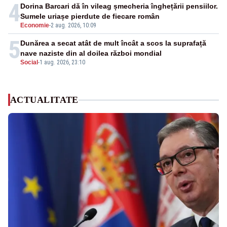
4
Dorina Barcari dă în vileag șmecheria înghețării pensiilor.
Sumele uriașe pierdute de fiecare român
Economie
-
2 aug. 2026, 10:09
5
Dunărea a secat atât de mult încât a scos la suprafață
nave naziste din al doilea război mondial
Social
-
1 aug. 2026, 23:10
ACTUALITATE