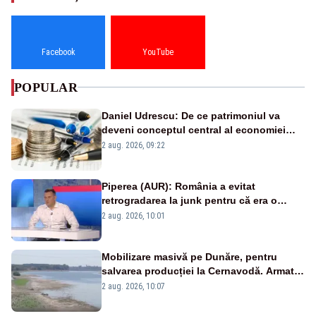
Facebook
YouTube
POPULAR
Daniel Udrescu: De ce patrimoniul va
deveni conceptul central al economiei
viitoare?
2 aug. 2026, 09:22
Piperea (AUR): România a evitat
retrogradarea la junk pentru că era o
catastrofă pentru bănci și fondurile de
2 aug. 2026, 10:01
pensii
Mobilizare masivă pe Dunăre, pentru
salvarea producției la Cernavodă. Armata
va detona o stâncă și va devia apa
2 aug. 2026, 10:07
fluviului - IMAGINI AERIENE