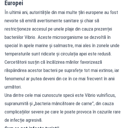
Europei
În ultimii ani, autoritățile din mai multe țări europene au fost
nevoite să emită avertismente sanitare și chiar să
restricționeze accesul pe unele plaje din cauza prezenței
bacteriilor Vibrio. Aceste microorganisme se dezvoltă în
special în apele marine și salmastre, mai ales în zonele unde
temperaturile sunt ridicate și circulația apei este redusă.
Cercetătorii susțin că încălzirea mărilor favorizează
răspândirea acestor bacterii pe suprafețe tot mai extinse, iar
fenomenul ar putea deveni din ce în ce mai frecvent în anii
următori.
Una dintre cele mai cunoscute specii este Vibrio vulnificus,
supranumită și „bacteria mâncătoare de carne”, din cauza
complicațiilor severe pe care le poate provoca în cazurile rare
de infecție agresivă.