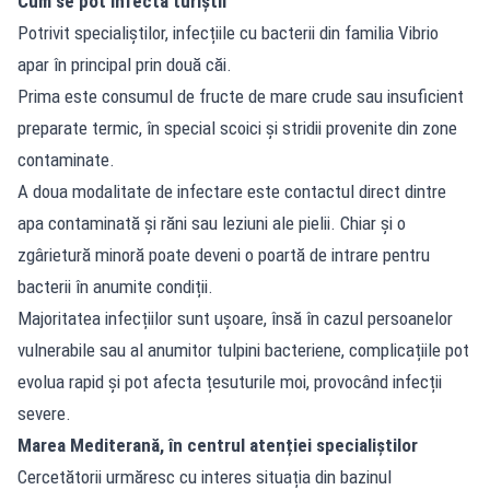
Cum se pot infecta turiștii
Potrivit specialiștilor, infecțiile cu bacterii din familia Vibrio
apar în principal prin două căi.
Prima este consumul de fructe de mare crude sau insuficient
preparate termic, în special scoici și stridii provenite din zone
contaminate.
A doua modalitate de infectare este contactul direct dintre
apa contaminată și răni sau leziuni ale pielii. Chiar și o
zgârietură minoră poate deveni o poartă de intrare pentru
bacterii în anumite condiții.
Majoritatea infecțiilor sunt ușoare, însă în cazul persoanelor
vulnerabile sau al anumitor tulpini bacteriene, complicațiile pot
evolua rapid și pot afecta țesuturile moi, provocând infecții
severe.
Marea Mediterană, în centrul atenției specialiștilor
Cercetătorii urmăresc cu interes situația din bazinul