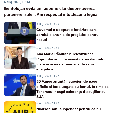
6 aug. 2026, 16:34
Ilie Bolojan evită un răspuns clar despre averea
partenerei sale: „Am respectat întotdeauna legea”
6 aug. 2026, 15:39
Guvernul a adoptat o hotărâre care
aprobă planurile de pregătire pentru
riscuri
6 aug. 2026, 15:18
Ana Maria Păcuraru: Televiziunea
Poporului solicită investigarea deciziilor
luate în această perioadă de criză
enegetică
6 aug. 2026, 11:27
JD Vance anunță negocieri de pace
dificile și îndelungate cu Iranul, în timp ce
Teheranul neagă existența discuțiilor cu
SUA
6 aug. 2026, 11:24
Nicușor Dan, suspendat pentru că nu