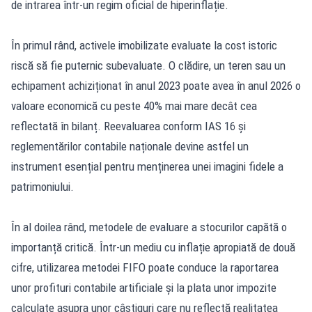
de intrarea într-un regim oficial de hiperinflație.
În primul rând, activele imobilizate evaluate la cost istoric
riscă să fie puternic subevaluate. O clădire, un teren sau un
echipament achiziționat în anul 2023 poate avea în anul 2026 o
valoare economică cu peste 40% mai mare decât cea
reflectată în bilanț. Reevaluarea conform IAS 16 și
reglementărilor contabile naționale devine astfel un
instrument esențial pentru menținerea unei imagini fidele a
patrimoniului.
În al doilea rând, metodele de evaluare a stocurilor capătă o
importanță critică. Într-un mediu cu inflație apropiată de două
cifre, utilizarea metodei FIFO poate conduce la raportarea
unor profituri contabile artificiale și la plata unor impozite
calculate asupra unor câștiguri care nu reflectă realitatea