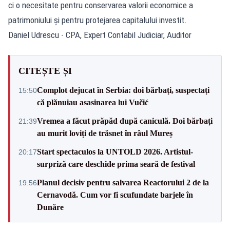
ci o necesitate pentru conservarea valorii economice a
patrimoniului și pentru protejarea capitalului investit.
Daniel Udrescu - CPA, Expert Contabil Judiciar, Auditor
CITEȘTE ȘI
Complot dejucat în Serbia: doi bărbați, suspectați
15:50
că plănuiau asasinarea lui Vučić
Vremea a făcut prăpăd după caniculă. Doi bărbați
21:39
au murit loviți de trăsnet în râul Mureș
Start spectaculos la UNTOLD 2026. Artistul-
20:17
surpriză care deschide prima seară de festival
Planul decisiv pentru salvarea Reactorului 2 de la
19:56
Cernavodă. Cum vor fi scufundate barjele în
Dunăre