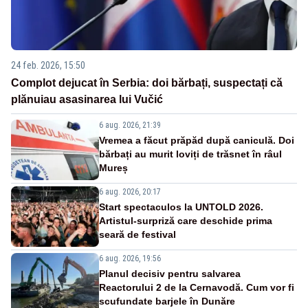
24 feb. 2026, 15:50
Complot dejucat în Serbia: doi bărbați, suspectați că
plănuiau asasinarea lui Vučić
6 aug. 2026, 21:39
Vremea a făcut prăpăd după caniculă. Doi
bărbați au murit loviți de trăsnet în râul
Mureș
6 aug. 2026, 20:17
Start spectaculos la UNTOLD 2026.
Artistul-surpriză care deschide prima
seară de festival
6 aug. 2026, 19:56
Planul decisiv pentru salvarea
Reactorului 2 de la Cernavodă. Cum vor fi
scufundate barjele în Dunăre