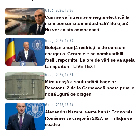
6 aug. 2026, 15:36
Cum se va întrerupe energia electrică la
marii consumatori industriali? Bolojan:
Nu vor exista compensații
6 aug. 2026, 15:33
Bolojan anunță restricțiile de consum
energetic. Centralele pe combustibili
fosili, repornite. La ore de vârf se va apela
la importuri - LIVE TEXT
6 aug. 2026, 15:24
Miza uriașă a scufundării barjelor.
Reactorul 2 de la Cernavodă poate primi o
nouă „gură de oxigen”
6 aug. 2026, 15:23
Alexandru Nazare, veste bună: Economia
României va crește în 2027, iar inflația va
scădea