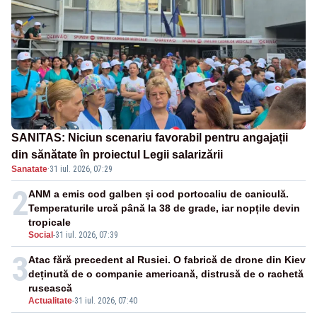
SANITAS: Niciun scenariu favorabil pentru angajații
din sănătate în proiectul Legii salarizării
Sanatate
·
31 iul. 2026, 07:29
2
ANM a emis cod galben și cod portocaliu de caniculă.
Temperaturile urcă până la 38 de grade, iar nopțile devin
tropicale
Social
-
31 iul. 2026, 07:39
3
Atac fără precedent al Rusiei. O fabrică de drone din Kiev
deținută de o companie americană, distrusă de o rachetă
rusească
Actualitate
-
31 iul. 2026, 07:40