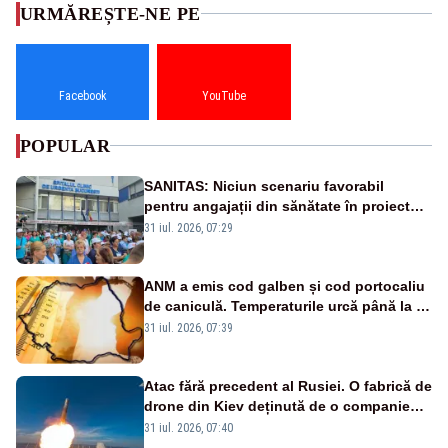
URMĂREȘTE-NE PE
Facebook
YouTube
POPULAR
SANITAS: Niciun scenariu favorabil
pentru angajații din sănătate în proiectul
Legii salarizării
31 iul. 2026, 07:29
ANM a emis cod galben și cod portocaliu
de caniculă. Temperaturile urcă până la 38
de grade, iar nopțile devin tropicale
31 iul. 2026, 07:39
Atac fără precedent al Rusiei. O fabrică de
drone din Kiev deținută de o companie
americană, distrusă de o rachetă
31 iul. 2026, 07:40
rusească