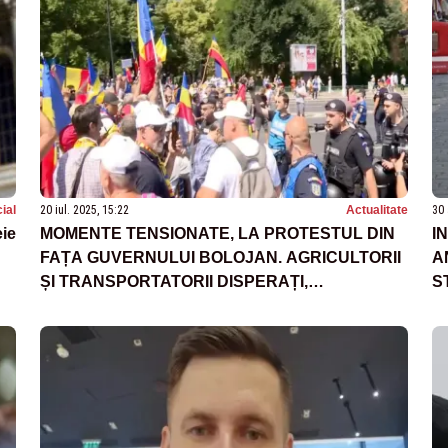
ial
20 iul. 2025, 15:22
Actualitate
30 
eie
MOMENTE TENSIONATE, LA PROTESTUL DIN
I
FAȚA GUVERNULUI BOLOJAN. AGRICULTORII
A
ȘI TRANSPORTATORII DISPERAȚI,
S
ÎMBRÂNCELI CU JANDARMII - VIDEO