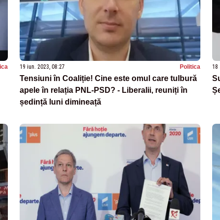
tica
19 iun. 2023, 08:27
Politica
18 
Tensiuni în Coaliție! Cine este omul care tulbură
Su
apele în relația PNL-PSD? - Liberalii, reuniți în
Șe
ședință luni dimineață