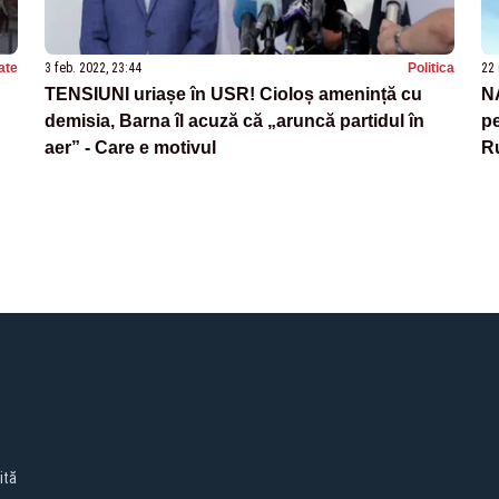
ate
3 feb. 2022, 23:44
Politica
22 
TENSIUNI uriașe în USR! Cioloș amenință cu
NA
demisia, Barna îl acuză că „aruncă partidul în
pe
aer” - Care e motivul
R
ită