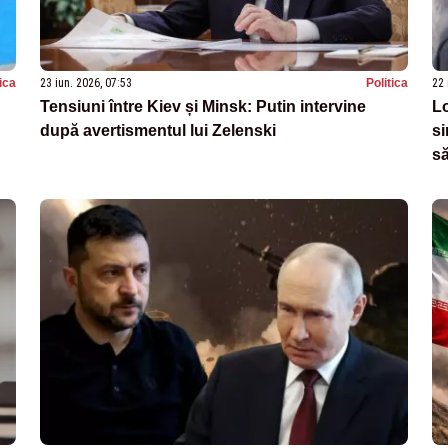
tica
23 iun. 2026, 07:53
Politica
22 
Tensiuni între Kiev și Minsk: Putin intervine
Lo
după avertismentul lui Zelenski
si
s