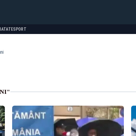
NATATE
SPORT
ni
NI"