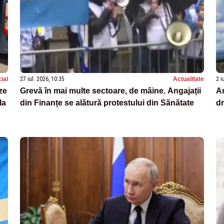
ial
27 iul. 2026, 10:35
Actualitate
2 i
ze
Grevă în mai multe sectoare, de mâine. Angajații
A
la
din Finanțe se alătură protestului din Sănătate
d