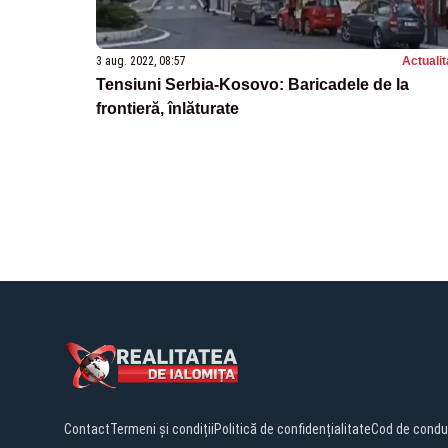
3 aug. 2022, 08:57
Actualit
Tensiuni Serbia-Kosovo: Baricadele de la
frontieră, înlăturate
Contact
Termeni și condiții
Politică de confidențialitate
Cod de condu