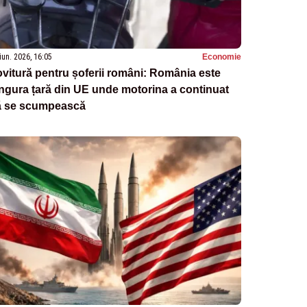
iun. 2026, 16:05
Economie
vitură pentru șoferii români: România este
ngura țară din UE unde motorina a continuat
ă se scumpească