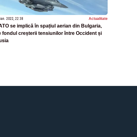
ian. 2022, 22:38
Actualitate
TO se implică în spațiul aerian din Bulgaria,
 fondul creșterii tensiunilor între Occident și
usia