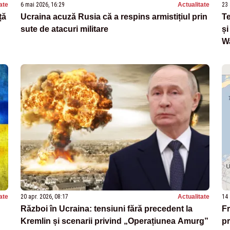
ate
6 mai 2026, 16:29
Actualitate
23 
ță
Ucraina acuză Rusia că a respins armistițiul prin
Te
sute de atacuri militare
ș
W
ate
20 apr. 2026, 08:17
Actualitate
14 
Război în Ucraina: tensiuni fără precedent la
Fr
Kremlin și scenarii privind „Operațiunea Amurg”
pr