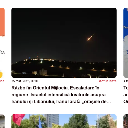
tica
25 mar. 2026, 08:38
Actualitate
4 m
Război în Orientul Mijlociu. Escaladare în
Te
regiune: Israelul intensifică loviturile asupra
an
Iranului și Libanului, Iranul arată „orașele de
O
rachete”