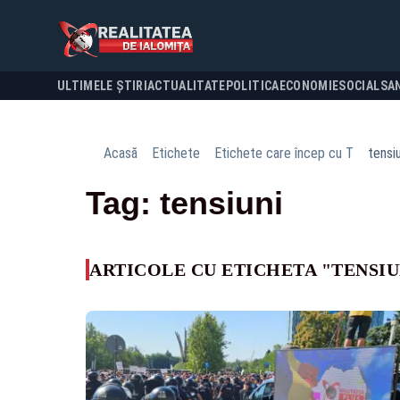
ULTIMELE ȘTIRI
ACTUALITATE
POLITICA
ECONOMIE
SOCIAL
SA
Acasă
Etichete
Etichete care încep cu T
tensiu
Tag: tensiuni
ARTICOLE CU ETICHETA "TENSIU