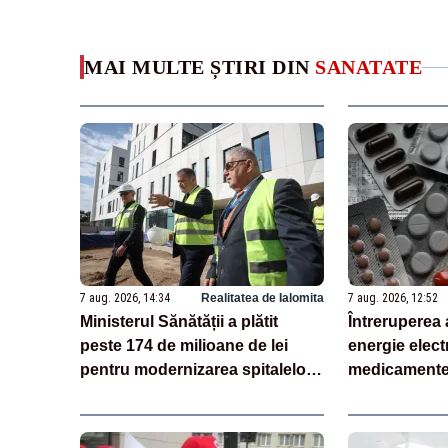
MAI MULTE ȘTIRI DIN
SANATATE
7 aug. 2026, 14:34
Realitatea de Ialomita
7 aug. 2026, 12:52
Ministerul Sănătății a plătit
Întreruperea 
peste 174 de milioane de lei
energie electr
pentru modernizarea spitalelor,
medicamente 
în doar o săptămână
pacienții