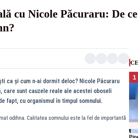
lă cu Nicole Păcuraru: De ce 
mn?
CE
1
ști ca și cum n-ai dormit deloc? Nicole Păcuraru
, care sunt cauzele reale ale acestei oboseli
de fapt, cu organismul în timpul somnului.
at odihna. Calitatea somnului este la fel de importantă
Pip