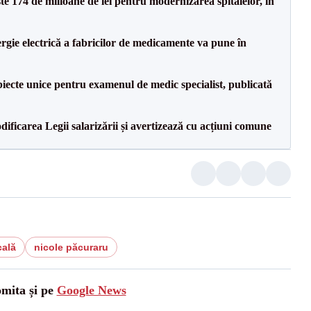
ste 174 de milioane de lei pentru modernizarea spitalelor, în
rgie electrică a fabricilor de medicamente va pune în
iecte unice pentru examenul de medic specialist, publicată
dificarea Legii salarizării și avertizează cu acțiuni comune
cală
nicole păcuraru
omita și pe
Google News