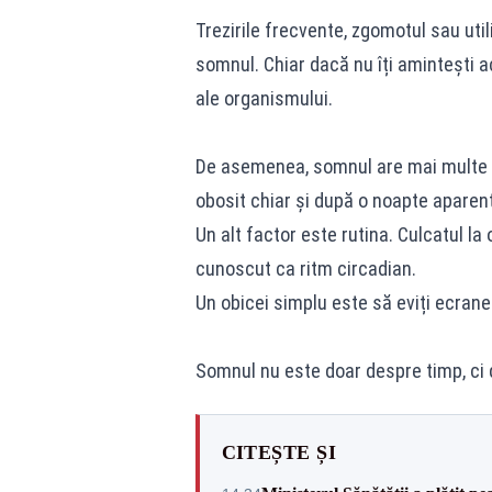
Trezirile frecvente, zgomotul sau uti
somnul. Chiar dacă nu îți amintești a
ale organismului.
De asemenea, somnul are mai multe et
obosit chiar și după o noapte aparent
Un alt factor este rutina. Culcatul la 
cunoscut ca ritm circadian.
Un obicei simplu este să eviți ecranel
Somnul nu este doar despre timp, ci 
CITEȘTE ȘI