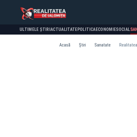
ULTIMELE ȘTIRI
ACTUALITATE
POLITICA
ECONOMIE
SOCIAL
SA
Acasă
Știri
Sanatate
Realitatea