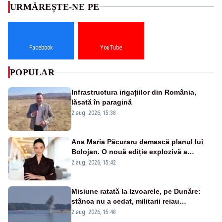
URMĂREȘTE-NE PE
Facebook
YouTube
POPULAR
Infrastructura irigațiilor din România,
lăsată în paragină
2 aug. 2026, 15:38
Ana Maria Păcuraru demască planul lui
Bolojan. O nouă ediție explozivă a
emisiunii „Miza Zilei” la Realitatea PLUS
2 aug. 2026, 15:42
Misiune ratată la Izvoarele, pe Dunăre:
stânca nu a cedat, militarii reiau
detonările luni – VIDEO
2 aug. 2026, 15:48