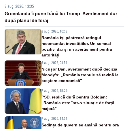
8 aug. 2026, 13:35
Groenlanda îi pune frână lui Trump. Avertisment dur
după planul de foraj
8 aug. 2026, 10:38
România își păstrează ratingul
recomandat investițiilor. Un semnal
pozitiv, dar și un avertisment pentru
autorități
8 aug. 2026, 08:51
Nicușor Dan, avertisment după decizia
Moody’s: „România trebuie să revină la
creștere economică”
7 aug. 2026, 15:26
PSD, replică dură pentru Bolojan:
„România este într-o situație de forță
majoră”
7 aug. 2026, 14:51
Ședința de guvern se amână pentru ora