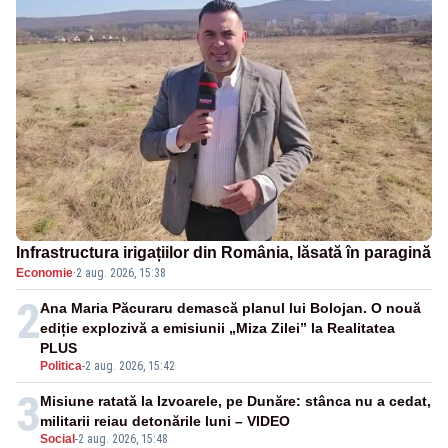
Infrastructura irigațiilor din România, lăsată în paragină
Economie
·
2 aug. 2026, 15:38
2
Ana Maria Păcuraru demască planul lui Bolojan. O nouă
ediție explozivă a emisiunii „Miza Zilei” la Realitatea
PLUS
Politica
-
2 aug. 2026, 15:42
3
Misiune ratată la Izvoarele, pe Dunăre: stânca nu a cedat,
militarii reiau detonările luni – VIDEO
Social
-
2 aug. 2026, 15:48