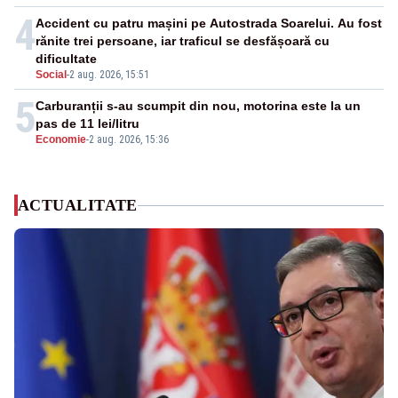
4
Accident cu patru mașini pe Autostrada Soarelui. Au fost
rănite trei persoane, iar traficul se desfășoară cu
dificultate
Social
-
2 aug. 2026, 15:51
5
Carburanții s-au scumpit din nou, motorina este la un
pas de 11 lei/litru
Economie
-
2 aug. 2026, 15:36
ACTUALITATE