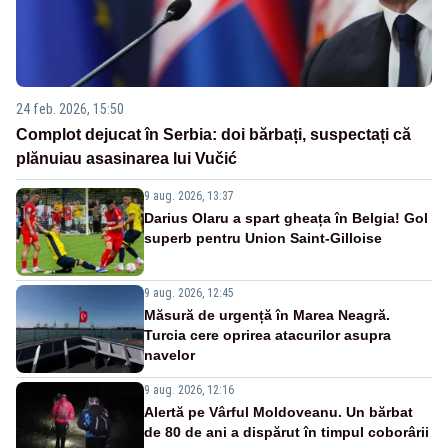
24 feb. 2026, 15:50
Complot dejucat în Serbia: doi bărbați, suspectați că
plănuiau asasinarea lui Vučić
9 aug. 2026, 13:37
Darius Olaru a spart gheața în Belgia! Gol
superb pentru Union Saint-Gilloise
9 aug. 2026, 12:45
Măsură de urgență în Marea Neagră.
Turcia cere oprirea atacurilor asupra
navelor
9 aug. 2026, 12:16
Alertă pe Vârful Moldoveanu. Un bărbat
de 80 de ani a dispărut în timpul coborârii