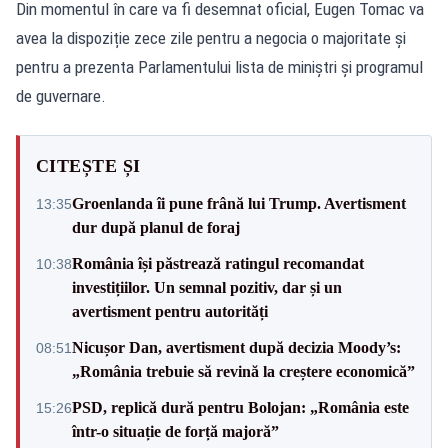
Din momentul în care va fi desemnat oficial, Eugen Tomac va
avea la dispoziție zece zile pentru a negocia o majoritate și
pentru a prezenta Parlamentului lista de miniștri și programul
de guvernare.
CITEȘTE ȘI
Groenlanda îi pune frână lui Trump. Avertisment
13:35
dur după planul de foraj
România își păstrează ratingul recomandat
10:38
investițiilor. Un semnal pozitiv, dar și un
avertisment pentru autorități
Nicușor Dan, avertisment după decizia Moody’s:
08:51
„România trebuie să revină la creștere economică”
PSD, replică dură pentru Bolojan: „România este
15:26
într-o situație de forță majoră”