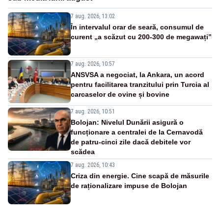
7 aug. 2026, 13:02
În intervalul orar de seară, consumul de
curent „a scăzut cu 200-300 de megawați”
7 aug. 2026, 10:57
ANSVSA a negociat, la Ankara, un acord
pentru facilitarea tranzitului prin Turcia al
carcaselor de ovine și bovine
7 aug. 2026, 10:51
Bolojan: Nivelul Dunării asigură o
funcționare a centralei de la Cernavodă
de patru-cinci zile dacă debitele vor
scădea
7 aug. 2026, 10:43
Criza din energie. Cine scapă de măsurile
de raționalizare impuse de Bolojan