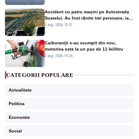
Accident cu patru mașini pe Autostrada
Soarelui. Au fost rănite trei persoane, iar
traficul se desfășoară cu dificultate
2 aug. 2026, 15:51
Carburanții s-au scumpit din nou,
motorina este la un pas de 11 lei/litru
2 aug. 2026, 15:36
CATEGORII POPULARE
Actualitate
Politica
Economie
Social