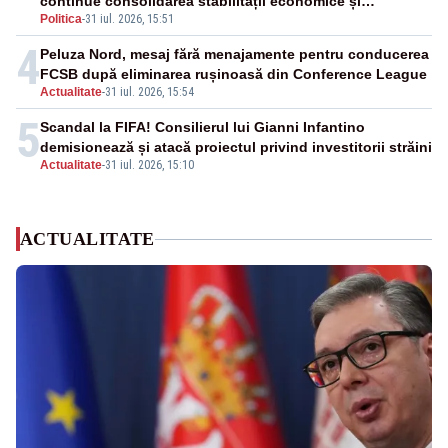
continue consolidarea stabilității economice și
Politica
-
31 iul. 2026, 15:51
financiare
4
Peluza Nord, mesaj fără menajamente pentru conducerea
FCSB după eliminarea rușinoasă din Conference League
Actualitate
-
31 iul. 2026, 15:54
5
Scandal la FIFA! Consilierul lui Gianni Infantino
demisionează și atacă proiectul privind investitorii străini
Actualitate
-
31 iul. 2026, 15:10
ACTUALITATE