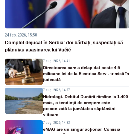
24 feb. 2026, 15:50
Complot dejucat în Serbia: doi bărbați, suspectați că
plănuiau asasinarea lui Vučić
7 aug. 2026, 14:41
Directoarea care a delapidat peste 4,5
milioane lei de la Electrica Serv - trimisă în
judecată
7 aug. 2026, 14:37
Hidrologi: Debitul Dunării rămâne la 1.400
mc/s; o tendință de creștere este
preconizată la jumătatea săptămânii
viitoare
7 aug. 2026, 14:32
eMAG are un singur acționar. Comisia