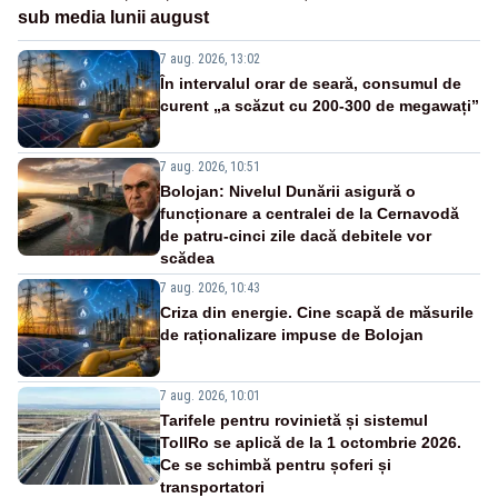
sub media lunii august
7 aug. 2026, 13:02
În intervalul orar de seară, consumul de
curent „a scăzut cu 200-300 de megawați”
7 aug. 2026, 10:51
Bolojan: Nivelul Dunării asigură o
funcționare a centralei de la Cernavodă
de patru-cinci zile dacă debitele vor
scădea
7 aug. 2026, 10:43
Criza din energie. Cine scapă de măsurile
de raționalizare impuse de Bolojan
7 aug. 2026, 10:01
Tarifele pentru rovinietă și sistemul
TollRo se aplică de la 1 octombrie 2026.
Ce se schimbă pentru șoferi și
transportatori