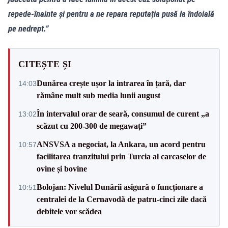
repede-înainte și pentru a ne repara reputația pusă la îndoială
pe nedrept.”
CITEȘTE ȘI
Dunărea crește ușor la intrarea în țară, dar
14:03
rămâne mult sub media lunii august
În intervalul orar de seară, consumul de curent „a
13:02
scăzut cu 200-300 de megawați”
ANSVSA a negociat, la Ankara, un acord pentru
10:57
facilitarea tranzitului prin Turcia al carcaselor de
ovine și bovine
Bolojan: Nivelul Dunării asigură o funcționare a
10:51
centralei de la Cernavodă de patru-cinci zile dacă
debitele vor scădea