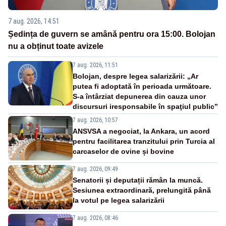
7 aug. 2026, 14:51
Ședința de guvern se amână pentru ora 15:00. Bolojan
nu a obținut toate avizele
7 aug. 2026, 11:51
Bolojan, despre legea salarizării: „Ar
putea fi adoptată în perioada următoare.
S-a întârziat depunerea din cauza unor
discursuri iresponsabile în spaţiul public”
7 aug. 2026, 10:57
ANSVSA a negociat, la Ankara, un acord
pentru facilitarea tranzitului prin Turcia al
carcaselor de ovine și bovine
7 aug. 2026, 09:49
Senatorii și deputații rămân la muncă.
Sesiunea extraordinară, prelungită până
la votul pe legea salarizării
7 aug. 2026, 08:46