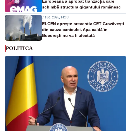
Europeană a aprobat tranzacția care
schimbă structura gigantului românesc
7 aug. 2026, 14:30
ELCEN oprește preventiv CET Grozăvești
din cauza caniculei. Apa caldă în
București nu va fi afectată
POLITICA