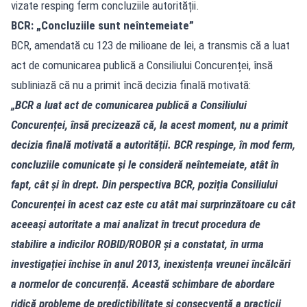
vizate resping ferm concluziile autorității.
BCR: „Concluziile sunt neîntemeiate”
BCR, amendată cu 123 de milioane de lei, a transmis că a luat
act de comunicarea publică a Consiliului Concurenței, însă
subliniază că nu a primit încă decizia finală motivată:
„BCR a luat act de comunicarea publică a Consiliului
Concurenței, însă precizează că, la acest moment, nu a primit
decizia finală motivată a autorității. BCR respinge, în mod ferm,
concluziile comunicate și le consideră neîntemeiate, atât în
fapt, cât și în drept. Din perspectiva BCR, poziția Consiliului
Concurenței în acest caz este cu atât mai surprinzătoare cu cât
aceeași autoritate a mai analizat în trecut procedura de
stabilire a indicilor ROBID/ROBOR și a constatat, în urma
investigației închise în anul 2013, inexistența vreunei încălcări
a normelor de concurență. Această schimbare de abordare
ridică probleme de predictibilitate și consecvență a practicii