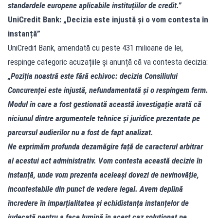
standardele europene aplicabile instituțiilor de credit.”
UniCredit Bank: „Decizia este injustă și o vom contesta în
instanță”
UniCredit Bank, amendată cu peste 431 milioane de lei,
respinge categoric acuzațiile și anunță că va contesta decizia:
„Poziția noastră este fără echivoc: decizia Consiliului
Concurenței este injustă, nefundamentată și o respingem ferm.
Modul în care a fost gestionată această investigație arată că
niciunul dintre argumentele tehnice și juridice prezentate pe
parcursul audierilor nu a fost de fapt analizat.
Ne exprimăm profunda dezamăgire față de caracterul arbitrar
al acestui act administrativ. Vom contesta această decizie în
instanță, unde vom prezenta aceleași dovezi de nevinovăție,
incontestabile din punct de vedere legal. Avem deplină
încredere în imparțialitatea și echidistanța instanțelor de
judecată pentru a face lumină în acest caz soluționat pe