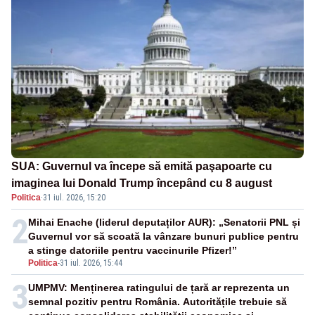
SUA: Guvernul va începe să emită paşapoarte cu
imaginea lui Donald Trump începând cu 8 august
Politica
·
31 iul. 2026, 15:20
2
Mihai Enache (liderul deputaților AUR): „Senatorii PNL și
Guvernul vor să scoată la vânzare bunuri publice pentru
a stinge datoriile pentru vaccinurile Pfizer!”
Politica
-
31 iul. 2026, 15:44
3
UMPMV: Menținerea ratingului de țară ar reprezenta un
semnal pozitiv pentru România. Autoritățile trebuie să