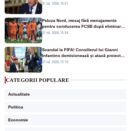
România. Autoritățile trebuie să continue
31 iul. 2026, 15:51
consolidarea stabilității economice și
financiare
Peluza Nord, mesaj fără menajamente
pentru conducerea FCSB după eliminarea
rușinoasă din Conference League
31 iul. 2026, 15:54
Scandal la FIFA! Consilierul lui Gianni
Infantino demisionează și atacă proiectul
privind investitorii străini
31 iul. 2026, 15:10
CATEGORII POPULARE
Actualitate
Politica
Economie