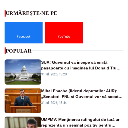
URMĂREȘTE-NE PE
Facebook
YouTube
POPULAR
SUA: Guvernul va începe să emită
paşapoarte cu imaginea lui Donald Trump
începând cu 8 august
31 iul. 2026, 15:20
Mihai Enache (liderul deputaților AUR):
„Senatorii PNL și Guvernul vor să scoată
la vânzare bunuri publice pentru a stinge
31 iul. 2026, 15:44
datoriile pentru vaccinurile Pfizer!”
UMPMV: Menținerea ratingului de țară ar
reprezenta un semnal pozitiv pentru