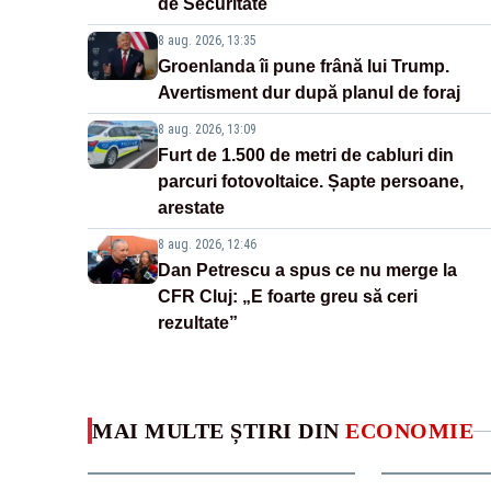
de Securitate
8 aug. 2026, 13:35
Groenlanda îi pune frână lui Trump.
Avertisment dur după planul de foraj
8 aug. 2026, 13:09
Furt de 1.500 de metri de cabluri din
parcuri fotovoltaice. Șapte persoane,
arestate
8 aug. 2026, 12:46
Dan Petrescu a spus ce nu merge la
CFR Cluj: „E foarte greu să ceri
rezultate”
MAI MULTE ȘTIRI DIN
ECONOMIE