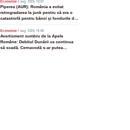
4
Economie
-
2 aug. 2026, 10:01
Piperea (AUR): România a evitat
retrogradarea la junk pentru că era o
catastrofă pentru bănci și fondurile de
pensii
5
Economie
-
1 aug. 2026, 18:08
Avertisment sumbru de la Apele
Române: Debitul Dunării va continua
să scadă. Cernavodă s-ar putea
închide în 4 zile