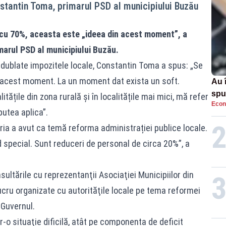
stantin Toma, primarul PSD al municipiului Buzău
 cu 70%, aceasta este „ideea din acest moment”, a
marul PSD al municipiului Buzău.
i dublate impozitele locale, Constantin Toma a spus: „Se
n acest moment. La un moment dat exista un soft.
Au 
spu
litățile din zona rurală și în localitățile mai mici, mă refer
Econ
pas
putea aplica”.
oria a avut ca temă reforma administrației publice locale.
 special. Sunt reduceri de personal de circa 20%”, a
sultările cu reprezentanţii Asociaţiei Municipiilor din
lucru organizate cu autorităţile locale pe tema reformei
 Guvernul.
-o situaţie dificilă, atât pe componenta de deficit