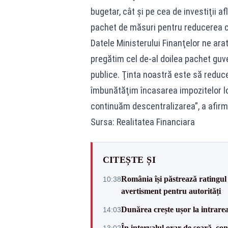
bugetar, cât şi pe cea de investiţii 
pachet de măsuri pentru reducerea ch
Datele Ministerului Finanţelor ne ara
pregătim cel de-al doilea pachet gu
publice. Ţinta noastră este să reduce
îmbunătăţim încasarea impozitelor loc
continuăm descentralizarea”, a afirma
Sursa: Realitatea Financiara
CITEȘTE ȘI
România își păstrează ratingul 
10:38
avertisment pentru autorități
Dunărea crește ușor la intrare
14:03
În intervalul orar de seară, c