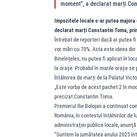
moment”, a declarat marți Con
Impozitele locale s-ar putea majora
declarat marți Constantin Toma, pri
Întrebat de reporteri dacă ar putea f
vor mări cu 70%. Asta este ideea di
Bineînțeles, nu putea fi aplicat în loca
la orașe. Probabil în marile orașe se 
Întâlnirea de marți de la Palatul Vict
„Este vorba de acest pachet 2 în mod
precizat Constantin Toma.
Premierul Ilie Bolojan a continuat con
România, în contextul întâlnirilor de 
administraţiei publice locale, anunţă
”Suntem la jumătatea anului 2025 într