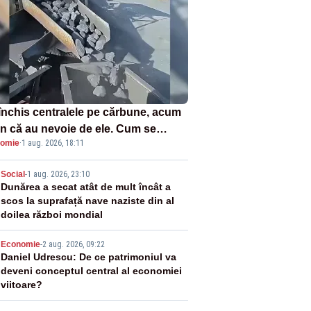
închis centralele pe cărbune, acum
n că au nevoie de ele. Cum se
omie
·
1 aug. 2026, 18:11
ează vina în plină criză energetică
2
Social
-
1 aug. 2026, 23:10
Dunărea a secat atât de mult încât a
scos la suprafață nave naziste din al
doilea război mondial
3
Economie
-
2 aug. 2026, 09:22
Daniel Udrescu: De ce patrimoniul va
deveni conceptul central al economiei
viitoare?