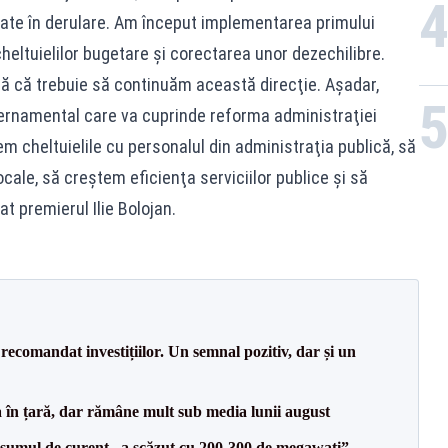
aflate în derulare. Am început implementarea primului
eltuielilor bugetare şi corectarea unor dezechilibre.
tă că trebuie să continuăm această direcţie. Aşadar,
vernamental care va cuprinde reforma administraţiei
m cheltuielile cu personalul din administraţia publică, să
ale, să creştem eficienţa serviciilor publice şi să
t premierul Ilie Bolojan.
recomandat investițiilor. Un semnal pozitiv, dar și un
a în țară, dar rămâne mult sub media lunii august
onsumul de curent „a scăzut cu 200-300 de megawați”