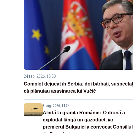
24 feb. 2026, 15:50
Complot dejucat în Serbia: doi bărbați, suspectaț
că plănuiau asasinarea lui Vučić
8 aug. 2026, 14:34
Alertă la granița României. O dronă a
explodat lângă un gazoduct, iar
premierul Bulgariei a convocat Consiliul