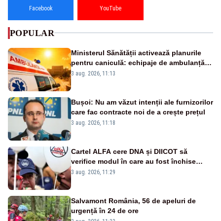
Facebook
YouTube
POPULAR
Ministerul Sănătății activează planurile
pentru caniculă: echipaje de ambulanță
suplimentate, stocuri de medicamente
3 aug. 2026, 11:13
verificate și puncte de apă în spațiile
publice
Bușoi: Nu am văzut intenții ale furnizorilor
care fac contracte noi de a crește prețul
3 aug. 2026, 11:18
Cartel ALFA cere DNA și DIICOT să
verifice modul în care au fost închise
centralele pe cărbune
3 aug. 2026, 11:29
Salvamont România, 56 de apeluri de
urgență în 24 de ore