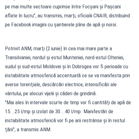
pe mai multe sectoare cuprinse între Focşani şi Paşcani
aflate în lucru", au transmis, marţi, oficialii CNAIR, distribuind
pe Facebook imagini cu şantierele pline de apă şi noroi.
Potrivit ANM, marţi (2 iunie) în cea mai mare parte a
Transilvaniei, nordul şi estul Munteniei, nord-estul Olteniei,
sudul şi sud-estul Moldovei şi în Dobrogea vor fi perioade cu
instabilitate atmosferică accentuată ce se va manifesta prin
averse torenţiale, descărcări electrice, intensificări ale
vântului, pe alocuri vijelii şi căderi de grindină.
"Mai ales în intervale scurte de timp vor fi cantităţi de apă de
15...25 l/mp şi izolat de 30...40 l/mp. Manifestări de
instabilitate atmosferică vor fi pe arii restrânse şi în restul
ţării", a transmis ANM.