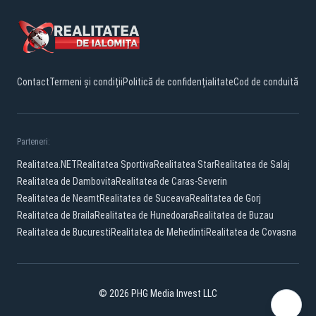
Contact
Termeni și condiții
Politică de confidențialitate
Cod de conduită
Parteneri:
Realitatea.NET
Realitatea Sportiva
Realitatea Star
Realitatea de Salaj
Realitatea de Dambovita
Realitatea de Caras-Severin
Realitatea de Neamt
Realitatea de Suceava
Realitatea de Gorj
Realitatea de Braila
Realitatea de Hunedoara
Realitatea de Buzau
Realitatea de Bucuresti
Realitatea de Mehedinti
Realitatea de Covasna
© 2026 PHG Media Invest LLC
Facebook
YouTube