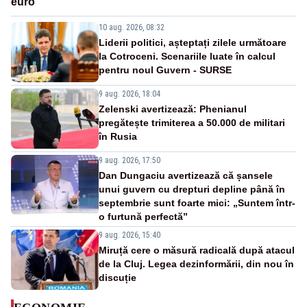
euro
10 aug. 2026, 08:32
Liderii politici, așteptați zilele următoare
la Cotroceni. Scenariile luate în calcul
pentru noul Guvern - SURSE
9 aug. 2026, 18:04
Zelenski avertizează: Phenianul
pregătește trimiterea a 50.000 de militari
în Rusia
9 aug. 2026, 17:50
Dan Dungaciu avertizează că șansele
unui guvern cu drepturi depline până în
septembrie sunt foarte mici: „Suntem într-
o furtună perfectă”
9 aug. 2026, 15:40
Miruță cere o măsură radicală după atacul
de la Cluj. Legea dezinformării, din nou în
discuție