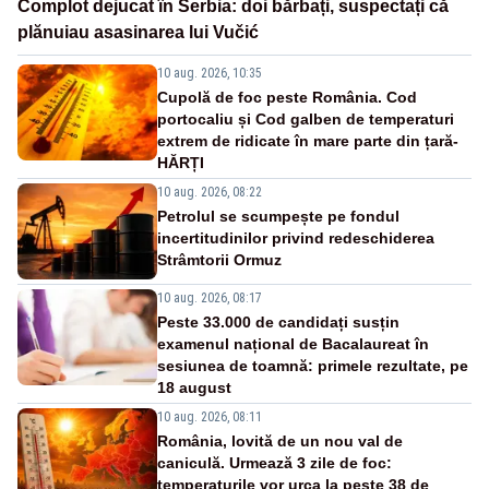
Complot dejucat în Serbia: doi bărbați, suspectați că
plănuiau asasinarea lui Vučić
10 aug. 2026, 10:35
Cupolă de foc peste România. Cod
portocaliu și Cod galben de temperaturi
extrem de ridicate în mare parte din țară-
HĂRȚI
10 aug. 2026, 08:22
Petrolul se scumpește pe fondul
incertitudinilor privind redeschiderea
Strâmtorii Ormuz
10 aug. 2026, 08:17
Peste 33.000 de candidați susțin
examenul național de Bacalaureat în
sesiunea de toamnă: primele rezultate, pe
18 august
10 aug. 2026, 08:11
România, lovită de un nou val de
caniculă. Urmează 3 zile de foc:
temperaturile vor urca la peste 38 de