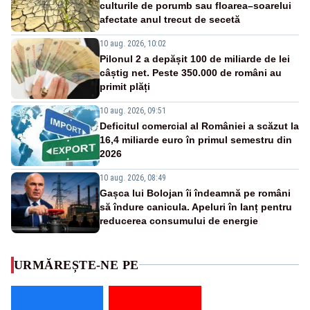
culturile de porumb sau floarea–soarelui
afectate anul trecut de secetă
10 aug. 2026, 10:02
Pilonul 2 a depășit 100 de miliarde de lei
câștig net. Peste 350.000 de români au
primit plăți
10 aug. 2026, 09:51
Deficitul comercial al României a scăzut la
16,4 miliarde euro în primul semestru din
2026
10 aug. 2026, 08:49
Gașca lui Bolojan îi îndeamnă pe români
să îndure canicula. Apeluri în lanț pentru
reducerea consumului de energie
URMĂREȘTE-NE PE