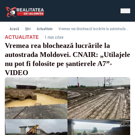
Acasă
Știri
Actualitate
Vremea rea blochează lucrările la autostrada Moldovei. CNAIR: „Utilajele nu pot fi folosite pe șantierele A7”-VIDEO
·
ACTUALITATE
1 min citire
Vremea rea blochează lucrările la
autostrada Moldovei. CNAIR: „Utilajele
nu pot fi folosite pe șantierele A7”-
VIDEO