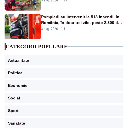
3 aug. 2026, 11:33
Pompierii au intervenit la 513 incendii în
România, în doar trei zile: peste 2.300 de
hectare de teren au fost afectate
3 aug. 2026, 11:11
CATEGORII POPULARE
Actualitate
Politica
Economie
Social
Sport
Sanatate