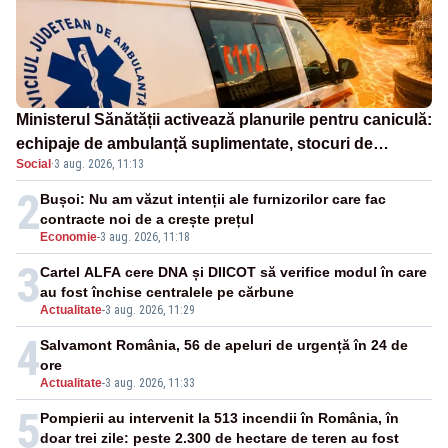
Ministerul Sănătății activează planurile pentru caniculă:
echipaje de ambulanță suplimentate, stocuri de
Social
·
3 aug. 2026, 11:13
medicamente verificate și puncte de apă în spațiile
publice
2
Bușoi: Nu am văzut intenții ale furnizorilor care fac
contracte noi de a crește prețul
Economie
-
3 aug. 2026, 11:18
3
Cartel ALFA cere DNA și DIICOT să verifice modul în care
au fost închise centralele pe cărbune
Actualitate
-
3 aug. 2026, 11:29
4
Salvamont România, 56 de apeluri de urgență în 24 de
ore
Actualitate
-
3 aug. 2026, 11:33
5
Pompierii au intervenit la 513 incendii în România, în
doar trei zile: peste 2.300 de hectare de teren au fost