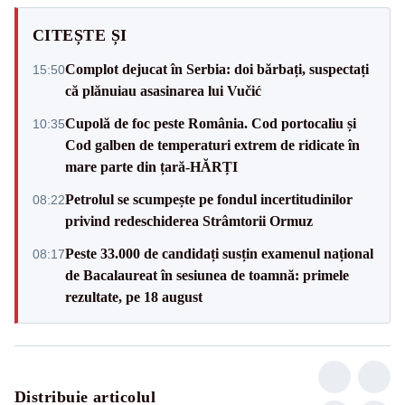
CITEȘTE ȘI
Complot dejucat în Serbia: doi bărbați, suspectați
15:50
că plănuiau asasinarea lui Vučić
Cupolă de foc peste România. Cod portocaliu și
10:35
Cod galben de temperaturi extrem de ridicate în
mare parte din țară-HĂRȚI
Petrolul se scumpește pe fondul incertitudinilor
08:22
privind redeschiderea Strâmtorii Ormuz
Peste 33.000 de candidați susțin examenul național
08:17
de Bacalaureat în sesiunea de toamnă: primele
rezultate, pe 18 august
Distribuie articolul