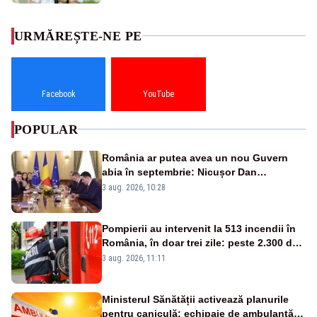
URMĂREȘTE-NE PE
Facebook
YouTube
POPULAR
România ar putea avea un nou Guvern
abia în septembrie: Nicușor Dan
pregătește noi consultări cu partidele
3 aug. 2026, 10:28
după 15 august
Pompierii au intervenit la 513 incendii în
România, în doar trei zile: peste 2.300 de
hectare de teren au fost afectate
3 aug. 2026, 11:11
Ministerul Sănătății activează planurile
pentru caniculă: echipaje de ambulanță