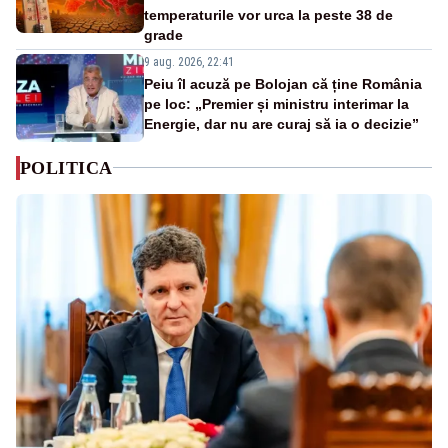
temperaturile vor urca la peste 38 de
grade
9 aug. 2026, 22:41
Peiu îl acuză pe Bolojan că ține România
pe loc: „Premier și ministru interimar la
Energie, dar nu are curaj să ia o decizie”
POLITICA