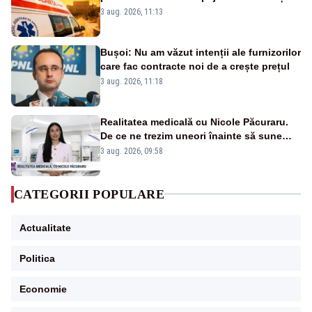
suplimentate, stocuri de medicamente
3 aug. 2026, 11:13
verificate și puncte de apă în spațiile
publice
Bușoi: Nu am văzut intenții ale furnizorilor
care fac contracte noi de a crește prețul
3 aug. 2026, 11:18
Realitatea medicală cu Nicole Păcuraru.
De ce ne trezim uneori înainte să sune
alarma?
3 aug. 2026, 09:58
CATEGORII POPULARE
Actualitate
Politica
Economie