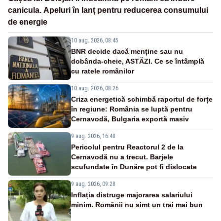
canicula. Apeluri în lanț pentru reducerea consumului
de energie
10 aug. 2026, 08:45
BNR decide dacă menține sau nu
dobânda-cheie, ASTĂZI. Ce se întâmplă
cu ratele românilor
10 aug. 2026, 08:26
Criza energetică schimbă raportul de forțe
în regiune: România se luptă pentru
Cernavodă, Bulgaria exportă masiv
9 aug. 2026, 16:48
Pericolul pentru Reactorul 2 de la
Cernavodă nu a trecut. Barjele
scufundate în Dunăre pot fi dislocate
9 aug. 2026, 09:28
Inflația distruge majorarea salariului
minim. Românii nu simt un trai mai bun