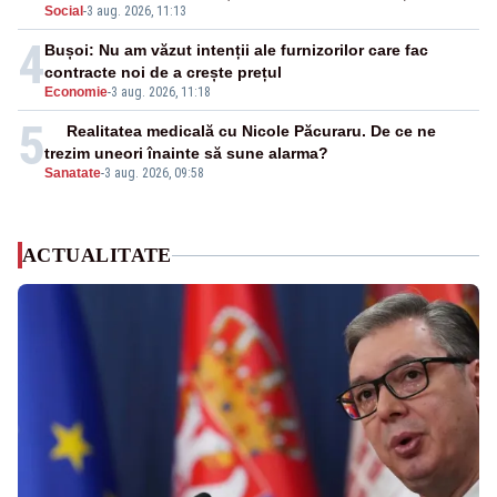
Social
-
3 aug. 2026, 11:13
publice
4
Bușoi: Nu am văzut intenții ale furnizorilor care fac
contracte noi de a crește prețul
Economie
-
3 aug. 2026, 11:18
5
Realitatea medicală cu Nicole Păcuraru. De ce ne
trezim uneori înainte să sune alarma?
Sanatate
-
3 aug. 2026, 09:58
ACTUALITATE