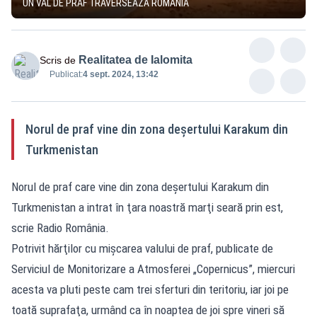
UN VAL DE PRAF TRAVERSEAZĂ ROMÂNIA
Realitatea de Ialomita
Scris de
Publicat:
4 sept. 2024, 13:42
Norul de praf vine din zona deşertului Karakum din
Turkmenistan
Norul de praf care vine din zona deşertului Karakum din
Turkmenistan a intrat în ţara noastră marţi seară prin est,
scrie Radio România.
Potrivit hărţilor cu mişcarea valului de praf, publicate de
Serviciul de Monitorizare a Atmosferei „Copernicus”, miercuri
acesta va pluti peste cam trei sferturi din teritoriu, iar joi pe
toată suprafaţa, urmând ca în noaptea de joi spre vineri să