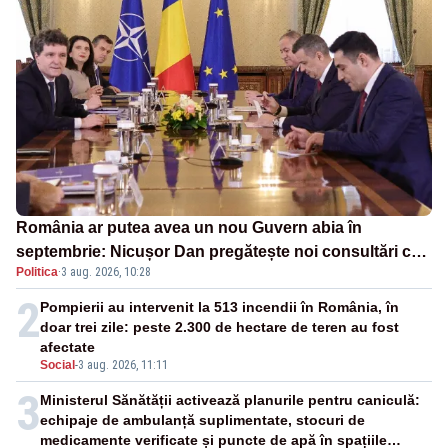
România ar putea avea un nou Guvern abia în
septembrie: Nicușor Dan pregătește noi consultări cu
Politica
·
3 aug. 2026, 10:28
partidele după 15 august
2
Pompierii au intervenit la 513 incendii în România, în
doar trei zile: peste 2.300 de hectare de teren au fost
afectate
Social
-
3 aug. 2026, 11:11
3
Ministerul Sănătății activează planurile pentru caniculă:
echipaje de ambulanță suplimentate, stocuri de
medicamente verificate și puncte de apă în spațiile