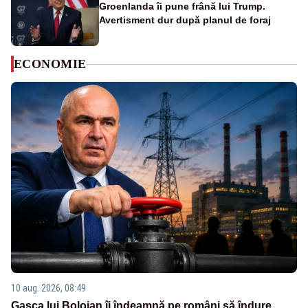
Groenlanda îi pune frână lui Trump.
Avertisment dur după planul de foraj
ECONOMIE
10 aug. 2026, 08:49
Gașca lui Bolojan îi îndeamnă pe români să îndure