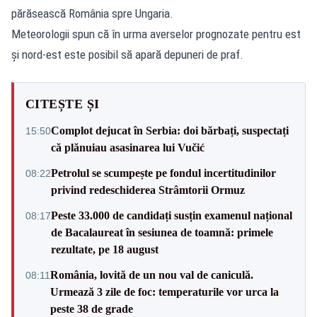
părăsească România spre Ungaria.
Meteorologii spun că în urma averselor prognozate pentru est
şi nord-est este posibil să apară depuneri de praf.
CITEȘTE ȘI
Complot dejucat în Serbia: doi bărbați, suspectați
15:50
că plănuiau asasinarea lui Vučić
Petrolul se scumpește pe fondul incertitudinilor
08:22
privind redeschiderea Strâmtorii Ormuz
Peste 33.000 de candidați susțin examenul național
08:17
de Bacalaureat în sesiunea de toamnă: primele
rezultate, pe 18 august
România, lovită de un nou val de caniculă.
08:11
Urmează 3 zile de foc: temperaturile vor urca la
peste 38 de grade