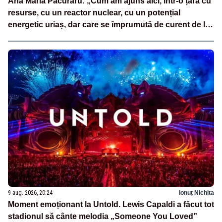
Ana Maria Păcuraru: „Cum am ajuns aici, într-o țară cu
resurse, cu un reactor nuclear, cu un potențial
energetic uriaș, dar care se împrumută de curent de la
vecini?”
9 aug. 2026, 20:24
Ionuț Nichita
Moment emoționant la Untold. Lewis Capaldi a făcut tot
stadionul să cânte melodia „Someone You Loved”