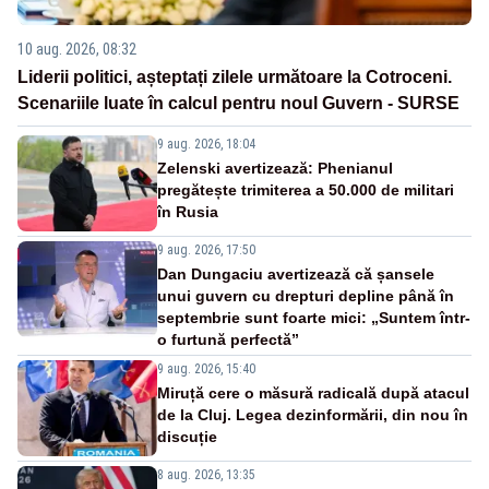
10 aug. 2026, 08:32
Liderii politici, așteptați zilele următoare la Cotroceni.
Scenariile luate în calcul pentru noul Guvern - SURSE
9 aug. 2026, 18:04
Zelenski avertizează: Phenianul
pregătește trimiterea a 50.000 de militari
în Rusia
9 aug. 2026, 17:50
Dan Dungaciu avertizează că șansele
unui guvern cu drepturi depline până în
septembrie sunt foarte mici: „Suntem într-
o furtună perfectă”
9 aug. 2026, 15:40
Miruță cere o măsură radicală după atacul
de la Cluj. Legea dezinformării, din nou în
discuție
8 aug. 2026, 13:35