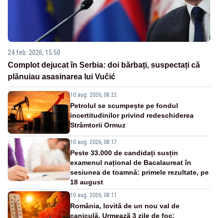
24 feb. 2026, 15:50
Complot dejucat în Serbia: doi bărbați, suspectați că
plănuiau asasinarea lui Vučić
10 aug. 2026, 08:22
Petrolul se scumpește pe fondul
incertitudinilor privind redeschiderea
Strâmtorii Ormuz
10 aug. 2026, 08:17
Peste 33.000 de candidați susțin
examenul național de Bacalaureat în
sesiunea de toamnă: primele rezultate, pe
18 august
10 aug. 2026, 08:11
România, lovită de un nou val de
caniculă. Urmează 3 zile de foc: