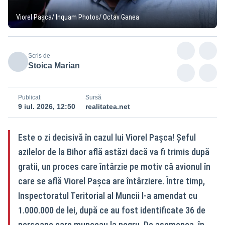
Viorel Pașca/ Inquam Photos/ Octav Ganea
Scris de
Stoica Marian
Publicat
Sursă
9 iul. 2026, 12:50
realitatea.net
Este o zi decisivă în cazul lui Viorel Pașca! Șeful
azilelor de la Bihor află astăzi dacă va fi trimis după
gratii, un proces care întârzie pe motiv că avionul în
care se află Viorel Pașca are întârziere. Între timp,
Inspectoratul Teritorial al Muncii l-a amendat cu
1.000.000 de lei, după ce au fost identificate 36 de
persoane care munceau la negru. De asemenea, în