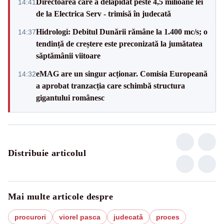
Directoarea care a delapidat peste 4,5 milioane lei
14:41
de la Electrica Serv - trimisă în judecată
Hidrologi: Debitul Dunării rămâne la 1.400 mc/s; o
14:37
tendință de creștere este preconizată la jumătatea
săptămânii viitoare
eMAG are un singur acționar. Comisia Europeană
14:32
a aprobat tranzacția care schimbă structura
gigantului românesc
Distribuie articolul
Mai multe articole despre
procurori
viorel pasca
judecată
proces