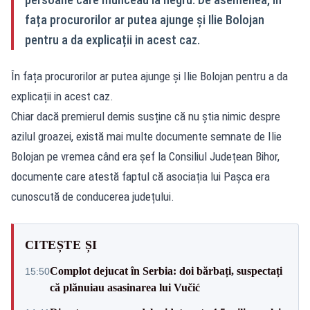
fața procurorilor ar putea ajunge și Ilie Bolojan
pentru a da explicații in acest caz.
În fața procurorilor ar putea ajunge și Ilie Bolojan pentru a da
explicații in acest caz.
Chiar dacă premierul demis susține că nu știa nimic despre
azilul groazei, există mai multe documente semnate de Ilie
Bolojan pe vremea când era șef la Consiliul Județean Bihor,
documente care atestă faptul că asociația lui Pașca era
cunoscută de conducerea județului.
CITEȘTE ȘI
Complot dejucat în Serbia: doi bărbați, suspectați
15:50
că plănuiau asasinarea lui Vučić