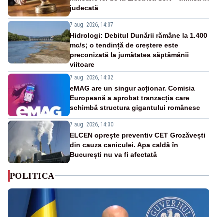
judecată
7 aug. 2026, 14:37
Hidrologi: Debitul Dunării rămâne la 1.400
mc/s; o tendință de creștere este
preconizată la jumătatea săptămânii
viitoare
7 aug. 2026, 14:32
eMAG are un singur acționar. Comisia
Europeană a aprobat tranzacția care
schimbă structura gigantului românesc
7 aug. 2026, 14:30
ELCEN oprește preventiv CET Grozăvești
din cauza caniculei. Apa caldă în
București nu va fi afectată
POLITICA