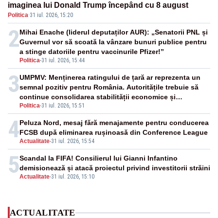
imaginea lui Donald Trump începând cu 8 august
Politica
·
31 iul. 2026, 15:20
2
Mihai Enache (liderul deputaților AUR): „Senatorii PNL și
Guvernul vor să scoată la vânzare bunuri publice pentru
a stinge datoriile pentru vaccinurile Pfizer!”
Politica
-
31 iul. 2026, 15:44
3
UMPMV: Menținerea ratingului de țară ar reprezenta un
semnal pozitiv pentru România. Autoritățile trebuie să
continue consolidarea stabilității economice și
Politica
-
31 iul. 2026, 15:51
financiare
4
Peluza Nord, mesaj fără menajamente pentru conducerea
FCSB după eliminarea rușinoasă din Conference League
Actualitate
-
31 iul. 2026, 15:54
5
Scandal la FIFA! Consilierul lui Gianni Infantino
demisionează și atacă proiectul privind investitorii străini
Actualitate
-
31 iul. 2026, 15:10
ACTUALITATE