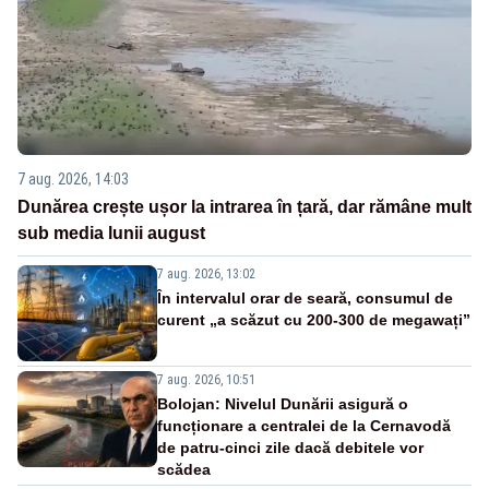
7 aug. 2026, 14:03
Dunărea crește ușor la intrarea în țară, dar rămâne mult
sub media lunii august
7 aug. 2026, 13:02
În intervalul orar de seară, consumul de
curent „a scăzut cu 200-300 de megawați”
7 aug. 2026, 10:51
Bolojan: Nivelul Dunării asigură o
funcționare a centralei de la Cernavodă
de patru-cinci zile dacă debitele vor
scădea