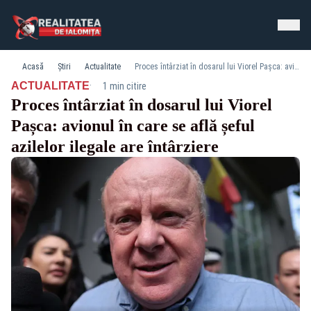
Acasă
Știri
Actualitate
Proces întârziat în dosarul lui Viorel Pașca: avionul în care se află șeful azilelor ilegale are întârziere
·
ACTUALITATE
1 min citire
Proces întârziat în dosarul lui Viorel
Pașca: avionul în care se află șeful
azilelor ilegale are întârziere