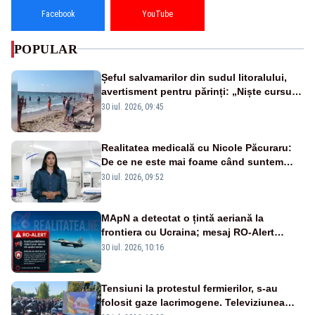
Facebook
YouTube
POPULAR
Șeful salvamarilor din sudul litoralului,
avertisment pentru părinți: „Niște cursuri
de înot la piscină nu sunt suficiente”
30 iul. 2026, 09:45
Realitatea medicală cu Nicole Păcuraru:
De ce ne este mai foame când suntem
obosiți?
30 iul. 2026, 09:52
MApN a detectat o țintă aeriană la
frontiera cu Ucraina; mesaj RO-Alert
transmis în județul Tulcea
30 iul. 2026, 10:16
Tensiuni la protestul fermierilor, s-au
folosit gaze lacrimogene. Televiziunea