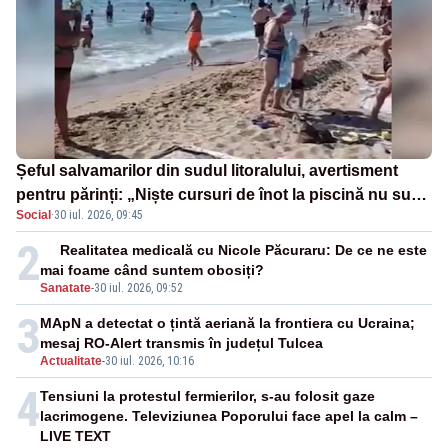
Șeful salvamarilor din sudul litoralului, avertisment
pentru părinți: „Niște cursuri de înot la piscină nu sunt
Social
·
30 iul. 2026, 09:45
suficiente”
2
Realitatea medicală cu Nicole Păcuraru: De ce ne este
mai foame când suntem obosiți?
Sanatate
-
30 iul. 2026, 09:52
3
MApN a detectat o țintă aeriană la frontiera cu Ucraina;
mesaj RO-Alert transmis în județul Tulcea
Actualitate
-
30 iul. 2026, 10:16
4
Tensiuni la protestul fermierilor, s-au folosit gaze
lacrimogene. Televiziunea Poporului face apel la calm –
LIVE TEXT