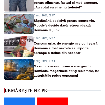
pentru alimente, facturi și medicamente:
„Au votat cu cine nu trebuie!”
6 aug. 2026, 08:07
Săptămână decisivă pentru economie:
Moody’s decide dacă retrogradează
România la junk
6 aug. 2026, 07:32
Consum uriaș de energie miercuri seară:
România a fost nevoită să importe
aproape o treime din necesar
5 aug. 2026, 19:54
Măsuri de economisire a energiei în
România. Magazinele sting reclamele, iar
autoritățile reduc consumul
URMĂREȘTE-NE PE