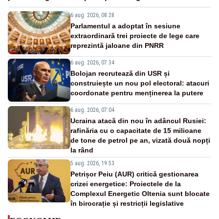
6 aug. 2026, 08:28
Parlamentul a adoptat în sesiune
extraordinară trei proiecte de lege care
reprezintă jaloane din PNRR
6 aug. 2026, 07:34
Bolojan recrutează din USR și
construiește un nou pol electoral: atacuri
coordonate pentru menținerea la putere
6 aug. 2026, 07:04
Ucraina atacă din nou în adâncul Rusiei:
rafinăria cu o capacitate de 15 milioane
de tone de petrol pe an, vizată două nopți
la rând
5 aug. 2026, 19:53
Petrișor Peiu (AUR) critică gestionarea
crizei energetice: Proiectele de la
Complexul Energetic Oltenia sunt blocate
în birocrație și restricții legislative