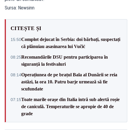
Sursa: Newsinn
CITEȘTE ȘI
Complot dejucat în Serbia: doi bărbați, suspectați
15:50
că plănuiau asasinarea lui Vučić
Recomandările DSU pentru participarea în
08:25
siguranță la festivaluri
Operațiunea de pe brațul Bala al Dunării se reia
08:14
astăzi, la ora 10. Patru barje urmează să fie
scufundate
Toate marile orașe din Italia intră sub alertă roșie
07:15
de caniculă. Temperaturile se apropie de 40 de
grade