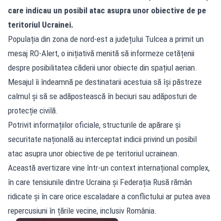
care indicau un posibil atac asupra unor obiective de pe
teritoriul Ucrainei.
Populația din zona de nord-est a județului Tulcea a primit un
mesaj RO-Alert, o inițiativă menită să informeze cetățenii
despre posibilitatea căderii unor obiecte din spațiul aerian.
Mesajul îi îndeamnă pe destinatarii acestuia să își păstreze
calmul și să se adăpostească în beciuri sau adăposturi de
protecție civilă.
Potrivit informațiilor oficiale, structurile de apărare și
securitate națională au interceptat indicii privind un posibil
atac asupra unor obiective de pe teritoriul ucrainean.
Această avertizare vine într-un context internațional complex,
în care tensiunile dintre Ucraina și Federația Rusă rămân
ridicate și în care orice escaladare a conflictului ar putea avea
repercusiuni în țările vecine, inclusiv România.