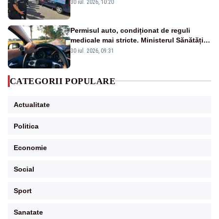
Poporului face apel la calm – LIVE TEXT
30 iul. 2026, 10:20
Permisul auto, condiționat de reguli
medicale mai stricte. Ministerul Sănătății
propune schimbări majore
30 iul. 2026, 09:31
CATEGORII POPULARE
Actualitate
Politica
Economie
Social
Sport
Sanatate