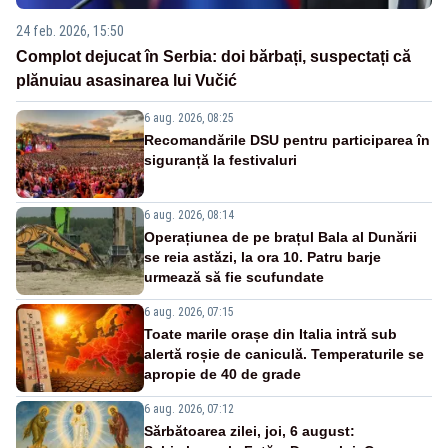
24 feb. 2026, 15:50
Complot dejucat în Serbia: doi bărbați, suspectați că
plănuiau asasinarea lui Vučić
6 aug. 2026, 08:25
Recomandările DSU pentru participarea în
siguranță la festivaluri
6 aug. 2026, 08:14
Operațiunea de pe brațul Bala al Dunării
se reia astăzi, la ora 10. Patru barje
urmează să fie scufundate
6 aug. 2026, 07:15
Toate marile orașe din Italia intră sub
alertă roșie de caniculă. Temperaturile se
apropie de 40 de grade
6 aug. 2026, 07:12
Sărbătoarea zilei, joi, 6 august: