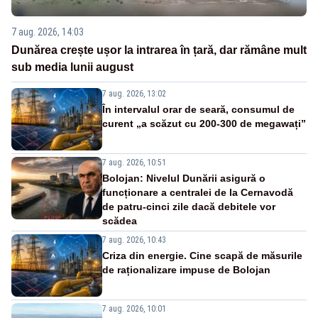
7 aug. 2026, 14:03
Dunărea crește ușor la intrarea în țară, dar rămâne mult
sub media lunii august
7 aug. 2026, 13:02
În intervalul orar de seară, consumul de
curent „a scăzut cu 200-300 de megawați”
7 aug. 2026, 10:51
Bolojan: Nivelul Dunării asigură o
funcționare a centralei de la Cernavodă
de patru-cinci zile dacă debitele vor
scădea
7 aug. 2026, 10:43
Criza din energie. Cine scapă de măsurile
de raționalizare impuse de Bolojan
7 aug. 2026, 10:01