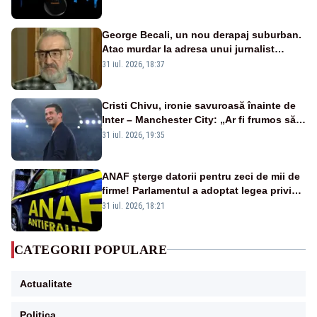
afectate
George Becali, un nou derapaj suburban.
Atac murdar la adresa unui jurnalist
sportiv – AUDIO
31 iul. 2026, 18:37
Cristi Chivu, ironie savuroasă înainte de
Inter – Manchester City: „Ar fi frumos să
mai cumpărați și de la noi”
31 iul. 2026, 19:35
ANAF șterge datorii pentru zeci de mii de
firme! Parlamentul a adoptat legea privind
amnistia fiscală
31 iul. 2026, 18:21
CATEGORII POPULARE
Actualitate
Politica