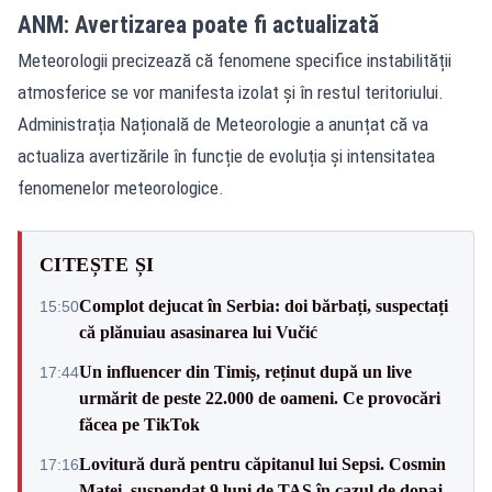
ANM: Avertizarea poate fi actualizată
Meteorologii precizează că fenomene specifice instabilității
atmosferice se vor manifesta izolat și în restul teritoriului.
Administrația Națională de Meteorologie a anunțat că va
actualiza avertizările în funcție de evoluția și intensitatea
fenomenelor meteorologice.
CITEȘTE ȘI
Complot dejucat în Serbia: doi bărbați, suspectați
15:50
că plănuiau asasinarea lui Vučić
Un influencer din Timiș, reținut după un live
17:44
urmărit de peste 22.000 de oameni. Ce provocări
făcea pe TikTok
Lovitură dură pentru căpitanul lui Sepsi. Cosmin
17:16
Matei, suspendat 9 luni de TAS în cazul de dopaj