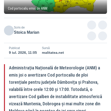
Cod portocaliu emis de ANM
Scris de
Stoica Marian
Publicat
Sursă
9 iul. 2026, 11:05
realitatea.net
Administrația Națională de Meteorologie (ANM) a
emis joi o avertizare Cod portocaliu de ploi
torențiale pentru județele Dâmbovița și Prahova,
valabilă între orele 12:00 și 17:00. Totodată, o
avertizare Cod galben de instabilitate atmosferică
vizează Muntenia, Dobrogea și mai multe zone din
Moldova până în noaptea de joi spre vineri.