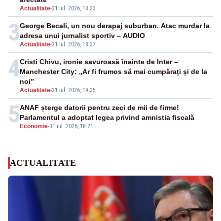
Actualitate
-
31 iul. 2026, 18:33
3
George Becali, un nou derapaj suburban. Atac murdar la
adresa unui jurnalist sportiv – AUDIO
Actualitate
-
31 iul. 2026, 18:37
4
Cristi Chivu, ironie savuroasă înainte de Inter –
Manchester City: „Ar fi frumos să mai cumpărați și de la
noi”
Actualitate
-
31 iul. 2026, 19:35
5
ANAF șterge datorii pentru zeci de mii de firme!
Parlamentul a adoptat legea privind amnistia fiscală
Economie
-
31 iul. 2026, 18:21
ACTUALITATE