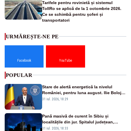
Tarifele pentru rovinietă și sistemul
TollRo se aplică de la 1 octombrie 2026.
Ce se schimbă pentru șoferi și
transportatori
URMĂREȘTE-NE PE
Facebook
YouTube
POPULAR
Stare de alertă energetică la nivelul
României, pentru luna august. Ilie Bolojan
a anunțat importuri și posibile restricții –
31 iul. 2026, 18:29
VIDEO
Pană masivă de curent în Sibiu și
localitățile din jur. Spitalul județean,
semafoarele, rețelele de telefonie, grav
31 iul. 2026, 18:33