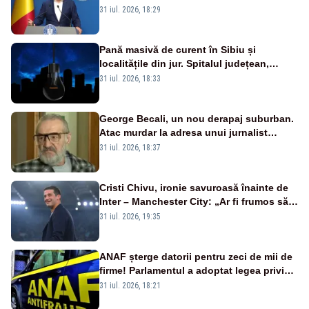
a anunțat importuri și posibile restricții –
31 iul. 2026, 18:29
VIDEO
Pană masivă de curent în Sibiu și
localitățile din jur. Spitalul județean,
semafoarele, rețelele de telefonie, grav
31 iul. 2026, 18:33
afectate
George Becali, un nou derapaj suburban.
Atac murdar la adresa unui jurnalist
sportiv – AUDIO
31 iul. 2026, 18:37
Cristi Chivu, ironie savuroasă înainte de
Inter – Manchester City: „Ar fi frumos să
mai cumpărați și de la noi”
31 iul. 2026, 19:35
ANAF șterge datorii pentru zeci de mii de
firme! Parlamentul a adoptat legea privind
amnistia fiscală
31 iul. 2026, 18:21