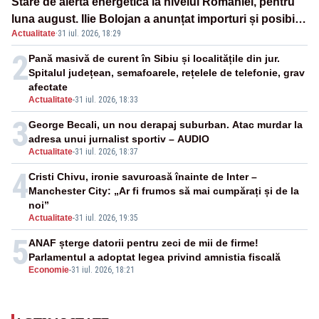
Stare de alertă energetică la nivelul României, pentru
luna august. Ilie Bolojan a anunțat importuri și posibile
Actualitate
·
31 iul. 2026, 18:29
restricții – VIDEO
2
Pană masivă de curent în Sibiu și localitățile din jur.
Spitalul județean, semafoarele, rețelele de telefonie, grav
afectate
Actualitate
-
31 iul. 2026, 18:33
3
George Becali, un nou derapaj suburban. Atac murdar la
adresa unui jurnalist sportiv – AUDIO
Actualitate
-
31 iul. 2026, 18:37
4
Cristi Chivu, ironie savuroasă înainte de Inter –
Manchester City: „Ar fi frumos să mai cumpărați și de la
noi”
Actualitate
-
31 iul. 2026, 19:35
5
ANAF șterge datorii pentru zeci de mii de firme!
Parlamentul a adoptat legea privind amnistia fiscală
Economie
-
31 iul. 2026, 18:21