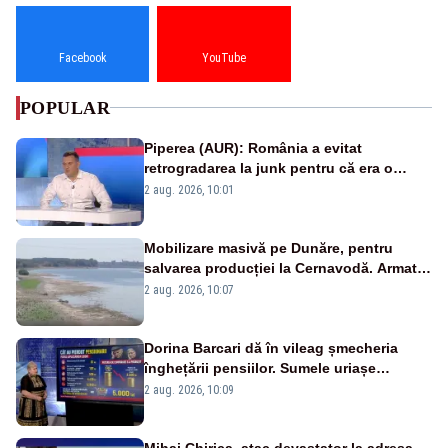
Facebook
YouTube
POPULAR
Piperea (AUR): România a evitat
retrogradarea la junk pentru că era o
catastrofă pentru bănci și fondurile de
2 aug. 2026, 10:01
pensii
Mobilizare masivă pe Dunăre, pentru
salvarea producției la Cernavodă. Armata
va detona o stâncă și va devia apa
2 aug. 2026, 10:07
fluviului - IMAGINI AERIENE
Dorina Barcari dă în vileag șmecheria
înghețării pensiilor. Sumele uriașe
pierdute de fiecare român
2 aug. 2026, 10:09
Mihai Chirica, atac devastator la adresa