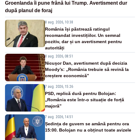
Groenlanda îi pune frână lui Trump. Avertisment dur
după planul de foraj
8 aug. 2026, 10:38
România își păstrează ratingul
recomandat investițiilor. Un semnal
pozitiv, dar și un avertisment pentru
autorități
8 aug. 2026, 08:51
Nicușor Dan, avertisment după decizia
Moody’s: „România trebuie să revină la
creștere economică”
7 aug. 2026, 15:26
PSD, replică dură pentru Bolojan:
„România este într-o situație de forță
majoră”
7 aug. 2026, 14:51
Ședința de guvern se amână pentru ora
15:00. Bolojan nu a obținut toate avizele