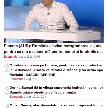
Piperea (AUR): România a evitat retrogradarea la junk
pentru că era o catastrofă pentru bănci și fondurile de
Economie
·
2 aug. 2026, 10:01
pensii
2
Mobilizare masivă pe Dunăre, pentru salvarea producției
la Cernavodă. Armata va detona o stâncă și va devia apa
fluviului - IMAGINI AERIENE
Economie
-
2 aug. 2026, 10:07
3
Dorina Barcari dă în vileag șmecheria înghețării pensiilor.
Sumele uriașe pierdute de fiecare român
Economie
-
2 aug. 2026, 10:09
Mihai Chirica, atac devastator la adresa progresiștilor lui