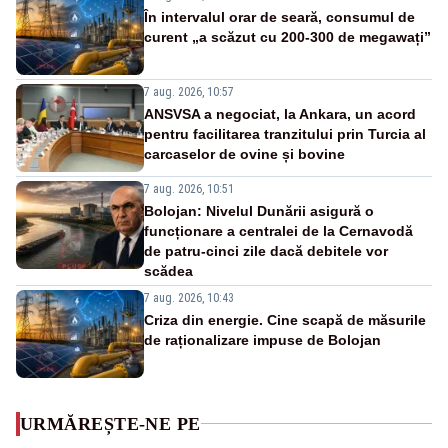
În intervalul orar de seară, consumul de
curent „a scăzut cu 200-300 de megawați”
7 aug. 2026, 10:57
ANSVSA a negociat, la Ankara, un acord
pentru facilitarea tranzitului prin Turcia al
carcaselor de ovine și bovine
7 aug. 2026, 10:51
Bolojan: Nivelul Dunării asigură o
funcționare a centralei de la Cernavodă
de patru-cinci zile dacă debitele vor
scădea
7 aug. 2026, 10:43
Criza din energie. Cine scapă de măsurile
de raționalizare impuse de Bolojan
URMĂREȘTE-NE PE