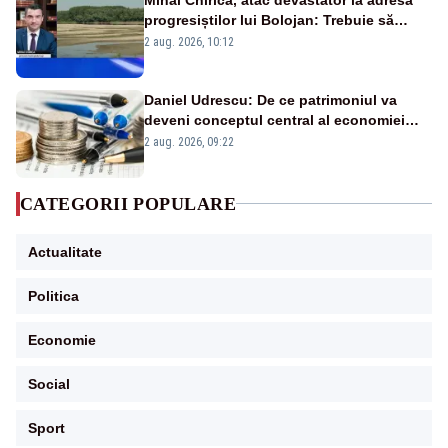
progresiștilor lui Bolojan: Trebuie să
protejăm și natura, dar nu șținem omaneii
2 aug. 2026, 10:12
în stare permanentă de alertă
Daniel Udrescu: De ce patrimoniul va
deveni conceptul central al economiei
viitoare?
2 aug. 2026, 09:22
CATEGORII POPULARE
Actualitate
Politica
Economie
Social
Sport