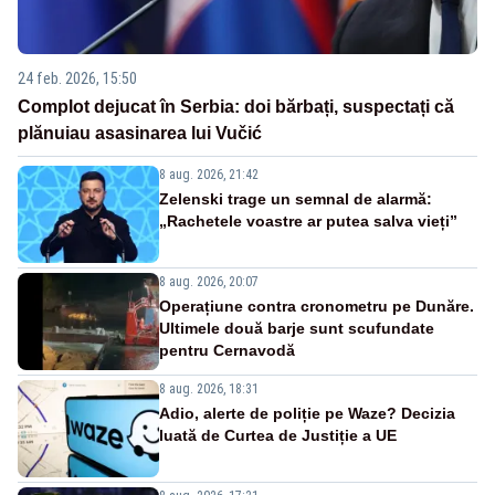
24 feb. 2026, 15:50
Complot dejucat în Serbia: doi bărbați, suspectați că
plănuiau asasinarea lui Vučić
8 aug. 2026, 21:42
Zelenski trage un semnal de alarmă:
„Rachetele voastre ar putea salva vieți”
8 aug. 2026, 20:07
Operațiune contra cronometru pe Dunăre.
Ultimele două barje sunt scufundate
pentru Cernavodă
8 aug. 2026, 18:31
Adio, alerte de poliție pe Waze? Decizia
luată de Curtea de Justiție a UE