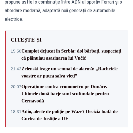
propune astfel o combinație între ADN-ul sportiv Ferrari și o
abordare modernă, adaptată noii generații de automobile
electrice.
CITEȘTE ȘI
Complot dejucat în Serbia: doi bărbați, suspectați
15:50
că plănuiau asasinarea lui Vučić
Zelenski trage un semnal de alarmă: „Rachetele
21:42
voastre ar putea salva vieți”
Operațiune contra cronometru pe Dunăre.
20:07
Ultimele două barje sunt scufundate pentru
Cernavodă
Adio, alerte de poliție pe Waze? Decizia luată de
18:31
Curtea de Justiție a UE