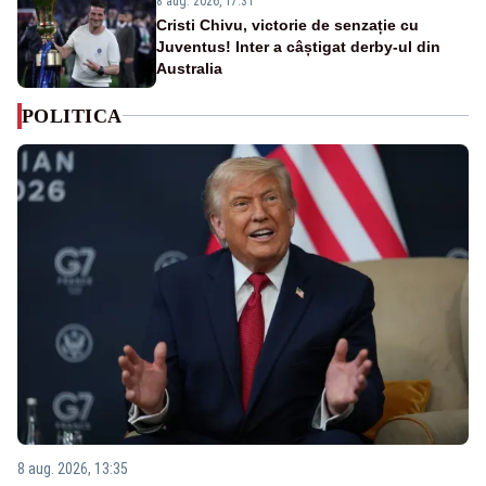
8 aug. 2026, 17:31
Cristi Chivu, victorie de senzație cu
Juventus! Inter a câștigat derby-ul din
Australia
POLITICA
8 aug. 2026, 13:35