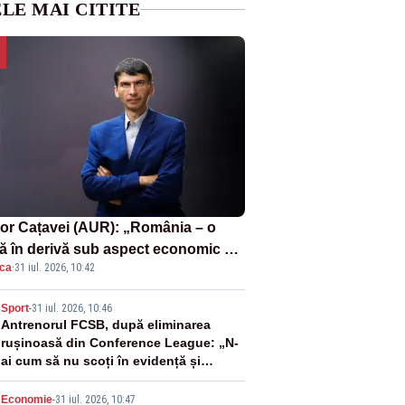
LE MAI CITITE
tor Cațavei (AUR): „România – o
ă în derivă sub aspect economic –
ica
·
31 iul. 2026, 10:42
i rezultat al guvernărilor din ultimii
de ani”
2
Sport
-
31 iul. 2026, 10:46
Antrenorul FCSB, după eliminarea
rușinoasă din Conference League: „N-
ai cum să nu scoți în evidență și
lucrurile bune”
Economie
-
31 iul. 2026, 10:47