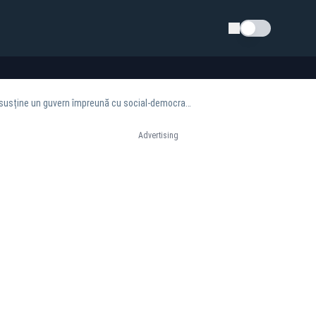
Schimba tema
Bolojan anunță ruptura totală de PSD, după consultările cu Nicușor Dan: „PNL nu va mai susține un guvern împreună cu social-democrații”
Advertising