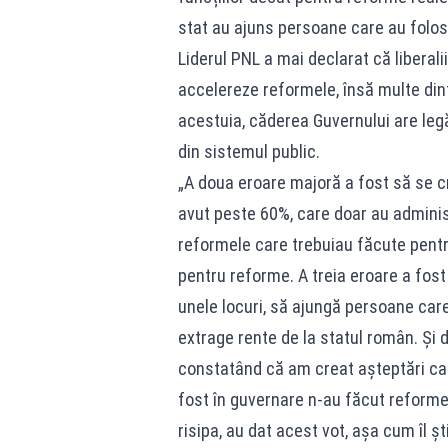
stat au ajuns persoane care au folosi
Liderul PNL a mai declarat că liberali
accelereze reformele, însă multe din
acestuia, căderea Guvernului are legăt
din sistemul public.
„A doua eroare majoră a fost să se cr
avut peste 60%, care doar au administ
reformele care trebuiau făcute pentru
pentru reforme. A treia eroare a fost
unele locuri, să ajungă persoane care
extrage rente de la statul român. Și d
constatând că am creat așteptări care
fost în guvernare n-au făcut reforme
risipa, au dat acest vot, așa cum îl ș