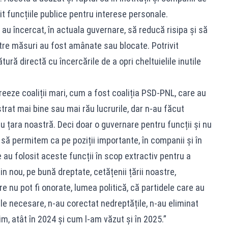
t funcțiile publice pentru interese personale.
i au încercat, în actuala guvernare, să reducă risipa și să
tre măsuri au fost amânate sau blocate. Potrivit
ură directă cu încercările de a opri cheltuielile inutile
eeze coaliții mari, cum a fost coaliția PSD-PNL, care au
rat mai bine sau mai rău lucrurile, dar n-au făcut
 țara noastră. Deci doar o guvernare pentru funcții și nu
 să permitem ca pe poziții importante, în companii și în
 au folosit aceste funcții în scop extractiv pentru a
in nou, pe bună dreptate, cetățenii țării noastre,
 nu pot fi onorate, lumea politică, că partidele care au
le necesare, n-au corectat nedreptățile, n-au eliminat
tim, atât în 2024 și cum l-am văzut și în 2025.”