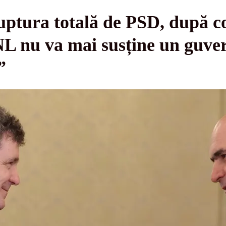
ptura totală de PSD, după co
L nu va mai susține un guve
”