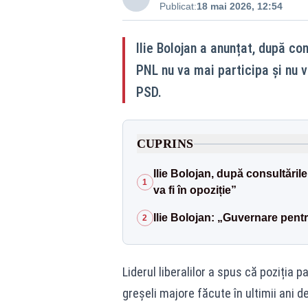
Publicat:
18 mai 2026, 12:54
Ilie Bolojan a anunțat, după co
PNL nu va mai participa și nu v
PSD.
CUPRINS
Ilie Bolojan, după consultări
1
va fi în opoziție”
Ilie Bolojan: „Guvernare pentr
2
Liderul liberalilor a spus că poziția pa
greșeli majore făcute în ultimii ani d