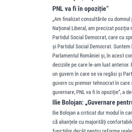
PNL va fi în opoziție”
„Am finalizat consultările cu domnul 
Național Liberal, am precizat poziți
Partidul Social Democrat, care cu spr
și Partidul Social Democrat. Suntem î
Parlamentul României și, în acest con
deciziile pe care le-am luat anterior.
un guvern în care se va regăsi și Pa
guvern cu premier tehnocrat în care se
guvernare, PNL va fi în opoziție”, a dec
Ilie Bolojan: „Guvernare pentr
Ilie Bolojan a criticat dur modul în ca
că alianțele cu majorități confortabi
funcțiilor decât pentru reforme reale.