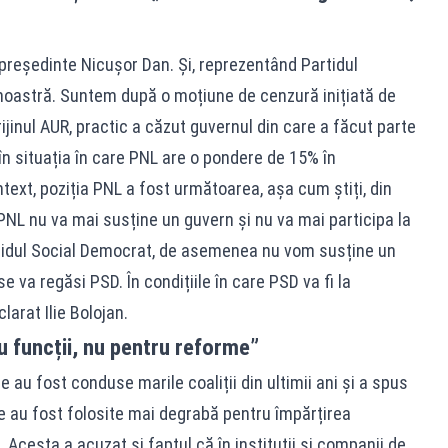
președinte Nicușor Dan. Și, reprezentând Partidul
a noastră. Suntem după o moțiune de cenzură inițiată de
ijinul AUR, practic a căzut guvernul din care a făcut parte
n situația în care PNL are o pondere de 15% în
text, poziția PNL a fost următoarea, așa cum știți, din
 PNL nu va mai susține un guvern și nu va mai participa la
rtidul Social Democrat, de asemenea nu vom susține un
 va regăsi PSD. În condițiile în care PSD va fi la
larat Ilie Bolojan.
u funcții, nu pentru reforme”
re au fost conduse marile coaliții din ultimii ani și a spus
le au fost folosite mai degrabă pentru împărțirea
 Acesta a acuzat și faptul că în instituții și companii de