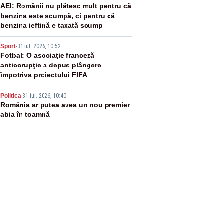
3
AEI: Românii nu plătesc mult pentru că
benzina este scumpă, ci pentru că
benzina ieftină e taxată scump
4
Sport
-
31 iul. 2026, 10:52
Fotbal: O asociaţie franceză
anticorupţie a depus plângere
împotriva proiectului FIFA
5
Politica
-
31 iul. 2026, 10:40
România ar putea avea un nou premier
abia în toamnă