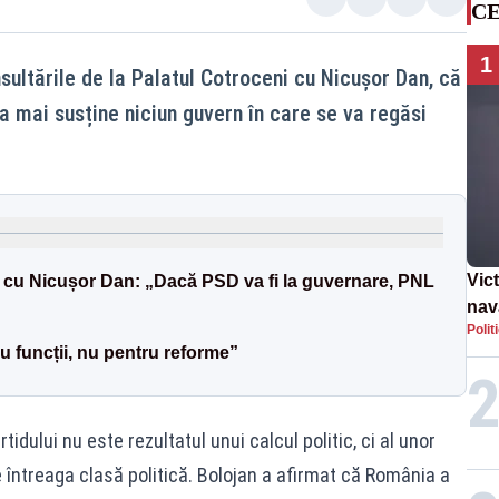
CE
1
nsultările de la Palatul Cotroceni cu Nicușor Dan, că
a mai susține niciun guvern în care se va regăsi
Vic
le cu Nicușor Dan: „Dacă PSD va fi la guvernare, PNL
nav
Polit
ca ș
u funcții, nu pentru reforme”
36 
rtidului nu este rezultatul unui calcul politic, ci al unor
e întreaga clasă politică. Bolojan a afirmat că România a