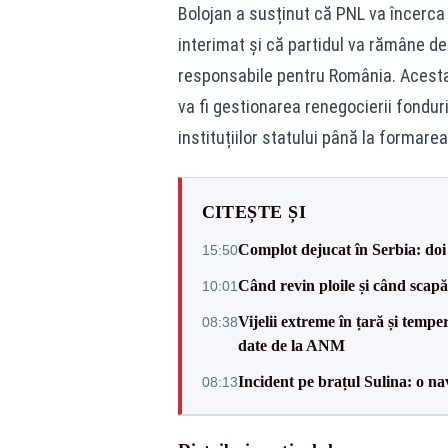
Bolojan a susținut că PNL va încerca 
interimat și că partidul va rămâne de
responsabile pentru România. Acesta 
va fi gestionarea renegocierii fondur
instituțiilor statului până la formare
CITEȘTE ȘI
Complot dejucat în Serbia: doi 
15:50
Când revin ploile și când sca
10:01
Vijelii extreme în țară și tempe
08:38
date de la ANM
Incident pe brațul Sulina: o na
08:13