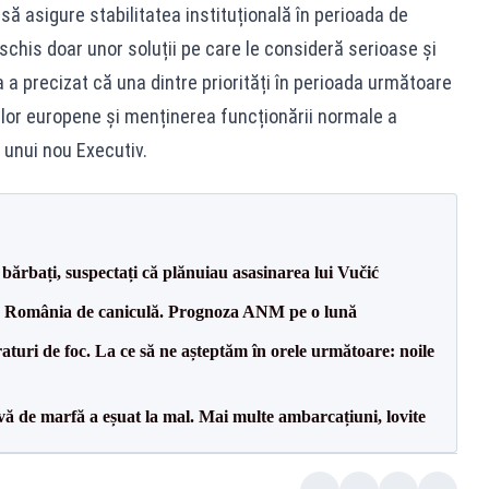
să asigure stabilitatea instituțională în perioada de
schis doar unor soluții pe care le consideră serioase și
a precizat că una dintre priorități în perioada următoare
ilor europene și menținerea funcționării normale a
a unui nou Executiv.
bărbați, suspectați că plănuiau asasinarea lui Vučić
pă România de caniculă. Prognoza ANM pe o lună
raturi de foc. La ce să ne așteptăm în orele următoare: noile
vă de marfă a eșuat la mal. Mai multe ambarcațiuni, lovite