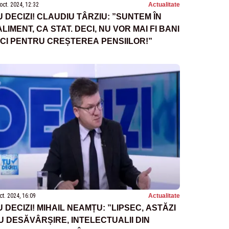
oct. 2024, 12:32
Actualitate
U DECIZI! CLAUDIU TÂRZIU: ”SUNTEM ÎN
ALIMENT, CA STAT. DECI, NU VOR MAI FI BANI
ICI PENTRU CREȘTEREA PENSIILOR!”
ct. 2024, 16:09
Actualitate
U DECIZI! MIHAIL NEAMȚU: ”LIPSEC, ASTĂZI
U DESĂVÂRȘIRE, INTELECTUALII DIN