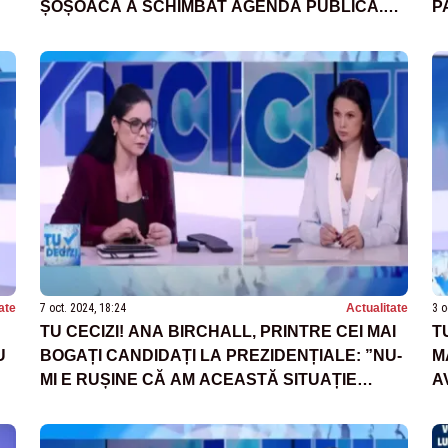
ȘOȘOACĂ A SCHIMBAT AGENDA PUBLICĂ.
P
CE MOTIVE S-AR PUTEA AFLA ÎN SPATELE EI
ate
7 oct. 2024, 18:24
Actualitate
3 o
TU CECIZI! ANA BIRCHALL, PRINTRE CEI MAI
T
U
BOGAȚI CANDIDAȚI LA PREZIDENȚIALE: ”NU-
M
MI E RUȘINE CĂ AM ACEASTĂ SITUAȚIE
A
FINANCIARĂ. EU ȘI SOȚUL MEU SUNTEM
R
OAMENI MODEȘTI”