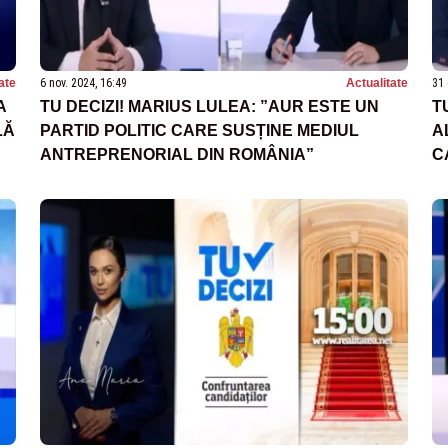
ate
6 nov. 2024, 16:49
Actualitate
31 
A
TU DECIZI! MARIUS LULEA: ”AUR ESTE UN
T
LĂ
PARTID POLITIC CARE SUSȚINE MEDIUL
A
ANTREPRENORIAL DIN ROMÂNIA”
C
P