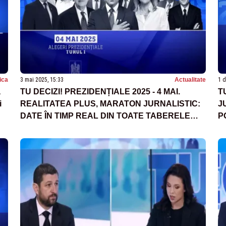
tica
3 mai 2025, 15:33
Actualitate
1 d
a
TU DECIZI! PREZIDENȚIALE 2025 - 4 MAI.
T
i
REALITATEA PLUS, MARATON JURNALISTIC:
J
DATE ÎN TIMP REAL DIN TOATE TABERELE
P
POLITICE. CINE INTRĂ ÎN TURUL DECISIV -
SONDAJ AVANGARDE