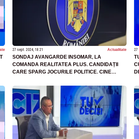
ate
27 sept. 2024, 18:21
Actualitate
27 
T
SONDAJ AVANGARDE INSOMAR, LA
T
COMANDA REALITATEA PLUS. CANDIDAȚII
C
CARE SPARG JOCURILE POLITICE. CINE
D
LE
RĂMÂNE FĂRĂ PUTERE?
P