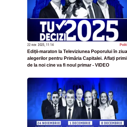
22 nov. 2025, 11:14
Poli
Ediții-maraton la Televiziunea Poporului în ziu
alegerilor pentru Primăria Capitalei. Aflați primi
de la noi cine va fi noul primar - VIDEO