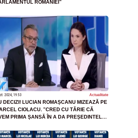
ARLAMENTUL ROMÂNIEI”
ct. 2024, 19:53
Actualitate
U DECIZI! LUCIAN ROMAȘCANU MIZEAZĂ PE
ARCEL CIOLACU. ”CRED CU TĂRIE CĂ
VEM PRIMA ȘANSĂ ÎN A DA PREȘEDINTELE
OMÂNIEI”