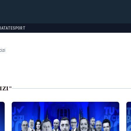
NATATE
SPORT
izi
IZI"