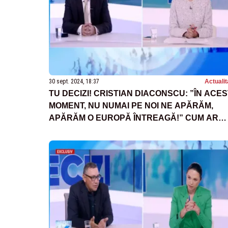
30 sept. 2024, 18:37
Actualit
TU DECIZI! CRISTIAN DIACONSCU: ”ÎN ACES
MOMENT, NU NUMAI PE NOI NE APĂRĂM,
APĂRĂM O EUROPĂ ÎNTREAGĂ!” CUM AR
TREBUI SĂ GESTIONEZE ROMÂNIA RELAȚII
CU RUSIA?