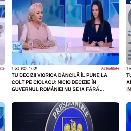
ate
1 oct. 2024, 17:08
Actualitate
1 o
TU DECIZI! VIORICA DĂNCILĂ ÎL PUNE LA
T
COLȚ PE CIOLACU: NICIO DECIZIE ÎN
A
GUVERNUL ROMÂNIEI NU SE IA FĂRĂ
I
CUVÂNTUL FINAL AL PREMIERULUI. CUM SĂ
A
IA MEDITAȚII LA ECONOMIE?