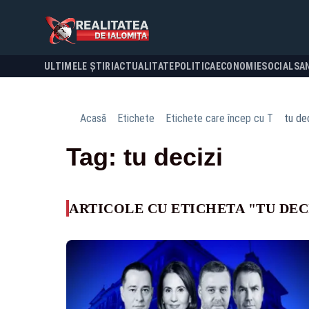
ULTIMELE ȘTIRI
ACTUALITATE
POLITICA
ECONOMIE
SOCIAL
SA
Acasă
Etichete
Etichete care încep cu T
tu dec
Tag: tu decizi
ARTICOLE CU ETICHETA "TU DEC