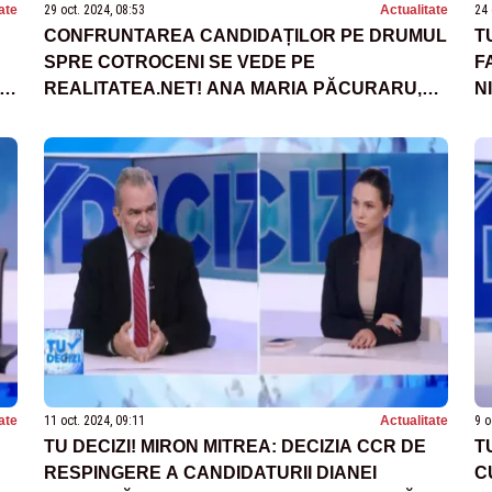
ate
29 oct. 2024, 08:53
Actualitate
24 
CONFRUNTAREA CANDIDAȚILOR PE DRUMUL
T
SPRE COTROCENI SE VEDE PE
F
ȘI
REALITATEA.NET! ANA MARIA PĂCURARU,
N
TUR DE FORȚĂ: TU DECIZI ÎN ZIUA VOTULUI!
ate
11 oct. 2024, 09:11
Actualitate
9 o
TU DECIZI! MIRON MITREA: DECIZIA CCR DE
T
RESPINGERE A CANDIDATURII DIANEI
C