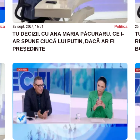
tica
25 sept. 2024, 16:51
Politica
25 
TU DECIZI!, CU ANA MARIA PĂCURARU. CE I-
T
AR SPUNE CIUCĂ LUI PUTIN, DACĂ AR FI
R
PREȘEDINTE
B
.
U