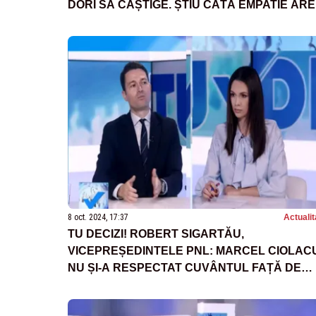
DORI SĂ CÂȘTIGE. ȘTIU CÂTĂ EMPATIE ARE
8 oct. 2024, 17:37
Actualit
TU DECIZI! ROBERT SIGARTĂU,
VICEPREȘEDINTELE PNL: MARCEL CIOLAC
NU ȘI-A RESPECTAT CUVÂNTUL FAȚĂ DE
NICOLAE CIUCĂ, ACEASTĂ ALIANȚĂ NU
TREBUIE SĂ MAI AIBĂ LOC