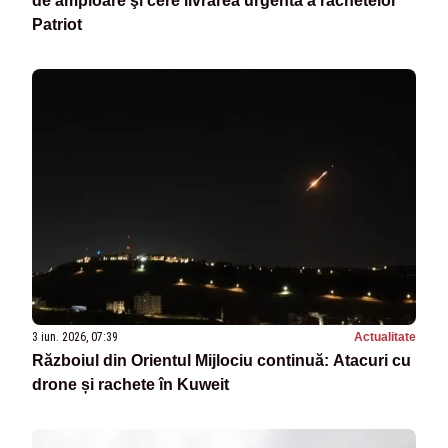
de amploare şi cere livrarea urgentă a rachetelor
Patriot
3 iun. 2026, 07:39
Actualitate
Războiul din Orientul Mijlociu continuă: Atacuri cu
drone și rachete în Kuweit