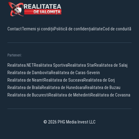
Contact
Termeni și condiții
Politică de confidențialitate
Cod de conduită
Parteneri:
Realitatea.NET
Realitatea Sportiva
Realitatea Star
Realitatea de Salaj
Realitatea de Dambovita
Realitatea de Caras-Severin
Realitatea de Neamt
Realitatea de Suceava
Realitatea de Gorj
Realitatea de Braila
Realitatea de Hunedoara
Realitatea de Buzau
Realitatea de Bucuresti
Realitatea de Mehedinti
Realitatea de Covasna
© 2026 PHG Media Invest LLC
Facebook
YouTube