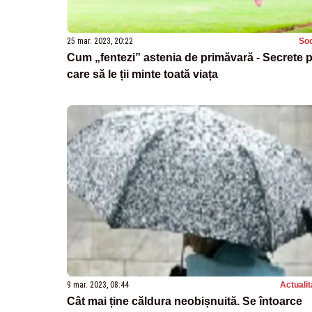
25 mar. 2023, 20:22
Soc
Cum „fentezi” astenia de primăvară - Secrete 
care să le ții minte toată viața
9 mar. 2023, 08:44
Actualit
Cât mai ține căldura neobișnuită. Se întoarce