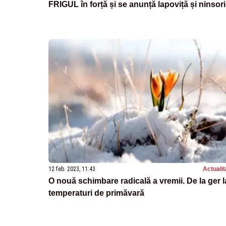
FRIGUL în forță și se anunță lapoviță și ninsori
12 feb. 2023, 11:43
Actualit
O nouă schimbare radicală a vremii. De la ger l
temperaturi de primăvară