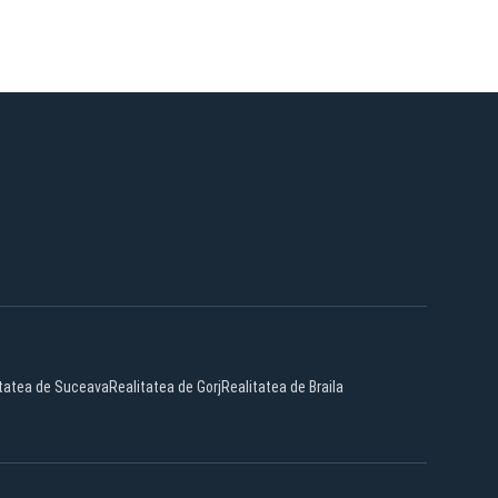
itatea de Suceava
Realitatea de Gorj
Realitatea de Braila