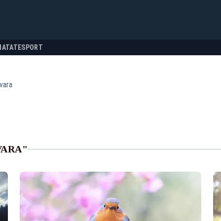
NATATE
SPORT
vara
VARA"