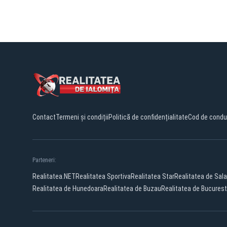
Contact
Termeni și condiții
Politică de confidențialitate
Cod de condu
Parteneri:
Realitatea.NET
Realitatea Sportiva
Realitatea Star
Realitatea de Sala
Realitatea de Hunedoara
Realitatea de Buzau
Realitatea de Bucurest