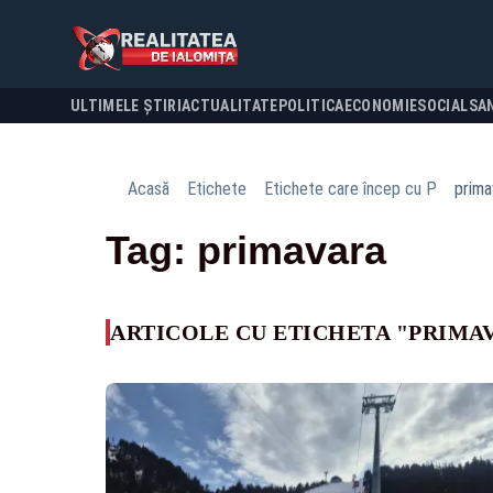
ULTIMELE ȘTIRI
ACTUALITATE
POLITICA
ECONOMIE
SOCIAL
SA
Acasă
Etichete
Etichete care încep cu P
prima
Tag: primavara
ARTICOLE CU ETICHETA "PRIMA