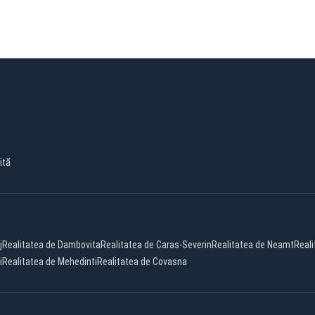
ită
j
Realitatea de Dambovita
Realitatea de Caras-Severin
Realitatea de Neamt
Real
i
Realitatea de Mehedinti
Realitatea de Covasna