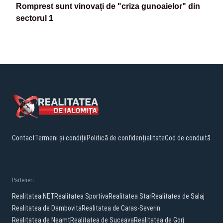
Romprest sunt vinovați de "criza gunoaielor" din
sectorul 1
Contact
Termeni și condiții
Politică de confidențialitate
Cod de conduită
Parteneri:
Realitatea.NET
Realitatea Sportiva
Realitatea Star
Realitatea de Salaj
Realitatea de Dambovita
Realitatea de Caras-Severin
Realitatea de Neamt
Realitatea de Suceava
Realitatea de Gorj