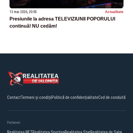
13 mai 2026, 20:05
Actualitate
Presiunile la adresa TELEVIZIUNII POPORULUI
continuă! NU cedăm!
Contact
Termeni și condiții
Politică de confidențialitate
Cod de conduită
Parteneri:
Realitatea.NET
Realitatea Sportiva
Realitatea Star
Realitatea de Salaj