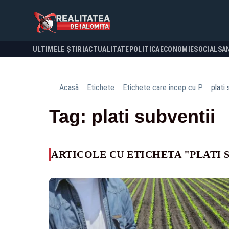
ULTIMELE ȘTIRI
ACTUALITATE
POLITICA
ECONOMIE
SOCIAL
SA
Acasă
Etichete
Etichete care încep cu P
plati 
Tag: plati subventii
ARTICOLE CU ETICHETA "PLATI 