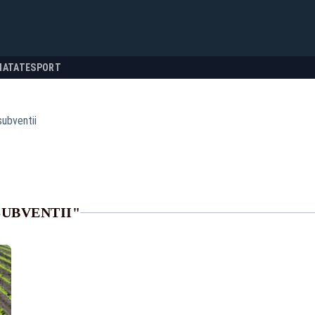
NATATE
SPORT
subventii
SUBVENTII"