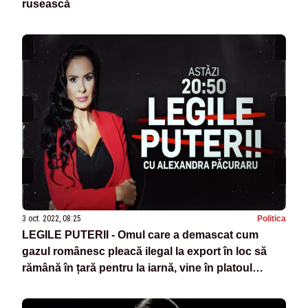
rusească
3 oct. 2022, 08:25
Politica
LEGILE PUTERII - Omul care a demascat cum
gazul românesc pleacă ilegal la export în loc să
rămână în țară pentru la iarnă, vine în platoul
”Legile puterii”