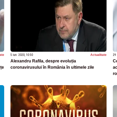
ate
5 iun. 2020, 10:50
Actualitate
29 
Alexandru Rafila, despre evoluția
Co
țe
coronavirusului în România în ultimele zile
ac
ro