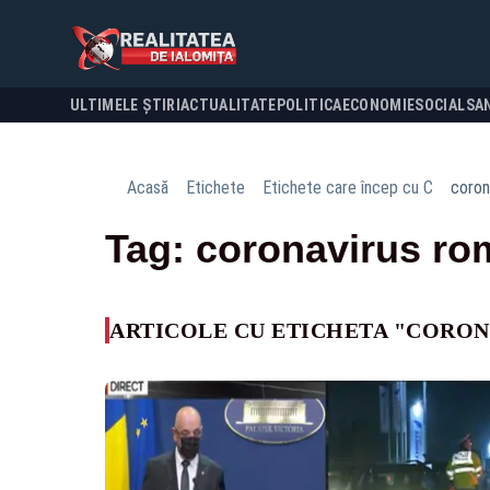
ULTIMELE ȘTIRI
ACTUALITATE
POLITICA
ECONOMIE
SOCIAL
SA
Acasă
Etichete
Etichete care încep cu C
coron
Tag: coronavirus ro
ARTICOLE CU ETICHETA "CORO