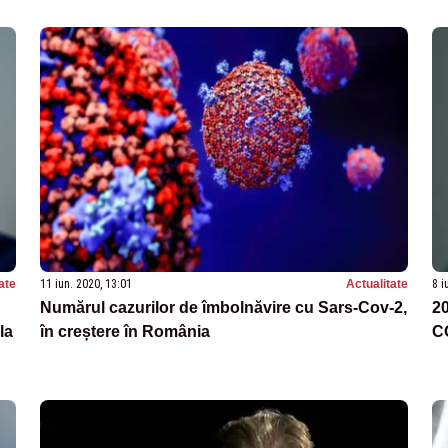
ate
11 iun. 2020, 13:01
Actualitate
8 i
Numărul cazurilor de îmbolnăvire cu Sars-Cov-2,
20
la
în creștere în România
C