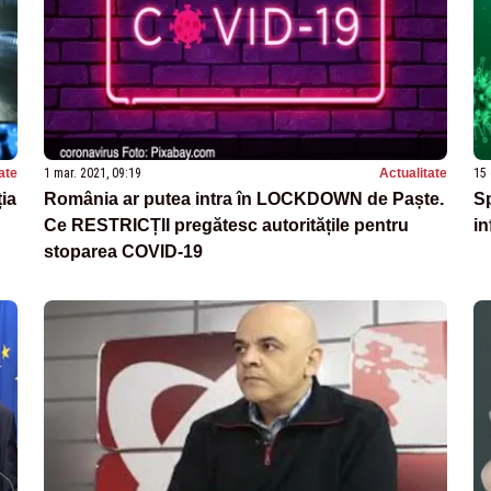
ate
1 mar. 2021, 09:19
Actualitate
15 
ția
România ar putea intra în LOCKDOWN de Paște.
Sp
Ce RESTRICȚII pregătesc autoritățile pentru
in
stoparea COVID-19