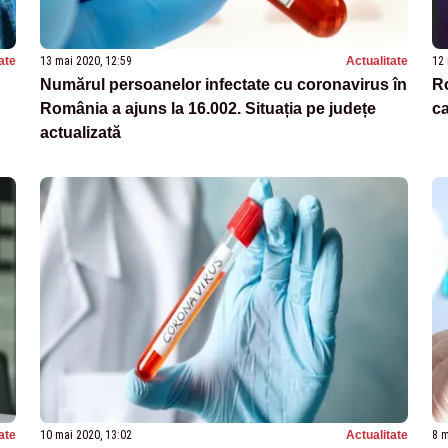
ate
13 mai 2020, 12:59
Actualitate
12 
Numărul persoanelor infectate cu coronavirus în
Ro
România a ajuns la 16.002. Situația pe județe
ca
actualizată
ate
10 mai 2020, 13:02
Actualitate
8 m