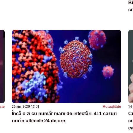
Bi
cr
ate
26 iun. 2020, 13:01
Actualitate
14 
Încă o zi cu număr mare de infectări. 411 cazuri
Cr
noi în ultimele 24 de ore
cu
ca