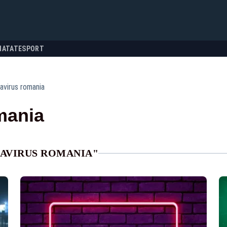
NATATE
SPORT
avirus romania
mania
NAVIRUS ROMANIA"