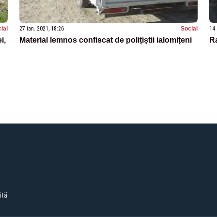
ial
27 ian. 2021, 18:26
Social
14 
i,
Material lemnos confiscat de polițiștii ialomițeni
Ra
ită