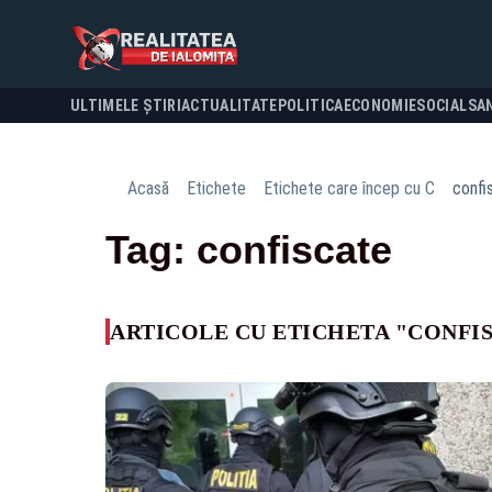
ULTIMELE ȘTIRI
ACTUALITATE
POLITICA
ECONOMIE
SOCIAL
SA
Acasă
Etichete
Etichete care încep cu C
confi
Tag: confiscate
ARTICOLE CU ETICHETA "CONFI