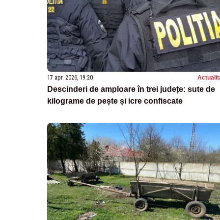
17 apr. 2026, 19:20
Actualit
Descinderi de amploare în trei județe: sute de
kilograme de pește și icre confiscate