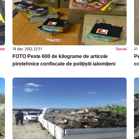
ate
18 dec. 2022, 22:51
Social
31 
FOTO Peste 600 de kilograme de articole
Pe
pirotehnice confiscate de polițiștii ialomițeni
co