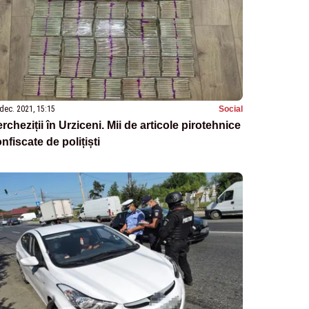
dec. 2021, 15:15
Social
rcheziții în Urziceni. Mii de articole pirotehnice
nfiscate de polițiști