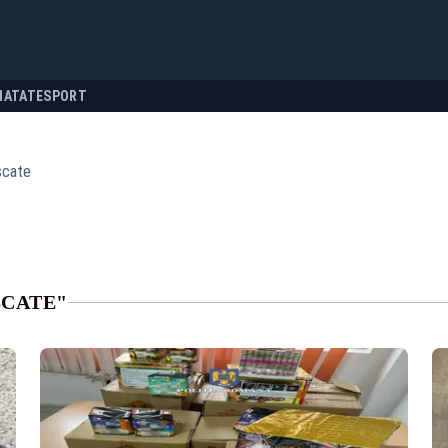
NATATE
SPORT
scate
SCATE"