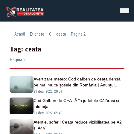
Acasă
Etichete
C
ceata
Pagina 2
Tag: ceata
Pagina 2
Avertizare meteo: Cod galben de ceaţă densă
pe mai multe şosele din România | Anunţul
Infotrafic
21 dec. 2022, 20:59
Cod Galben de CEAȚĂ în județele Călărași și
Ialomița
21 dec. 2022, 09:40
Atenție, șoferi! Ceața reduce vizibilitatea pe A2
și A4V