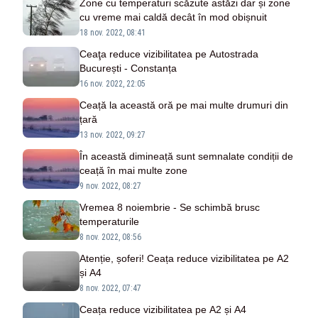
Zone cu temperaturi scăzute astăzi dar și zone
cu vreme mai caldă decât în mod obișnuit
18 nov. 2022, 08:41
Ceaţa reduce vizibilitatea pe Autostrada
București - Constanța
16 nov. 2022, 22:05
Ceață la această oră pe mai multe drumuri din
țară
13 nov. 2022, 09:27
În această dimineață sunt semnalate condiții de
ceață în mai multe zone
9 nov. 2022, 08:27
Vremea 8 noiembrie - Se schimbă brusc
temperaturile
8 nov. 2022, 08:56
Atenție, șoferi! Ceața reduce vizibilitatea pe A2
și A4
8 nov. 2022, 07:47
Ceața reduce vizibilitatea pe A2 și A4