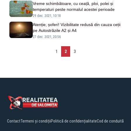
Vreme schimbătoare, cu ceață, ploi, polei și
temperaturi peste normalul acestei perioade
29 dec. 2021, 10:18
Atenție, șoferi! Vizibilitate redusă din cauza ceții
pe Autostrăzile A2 și A4
27 dec. 2021, 20:56
1
2
3
Contact
Termeni și condiții
Politică de confidențialitate
Cod de conduită