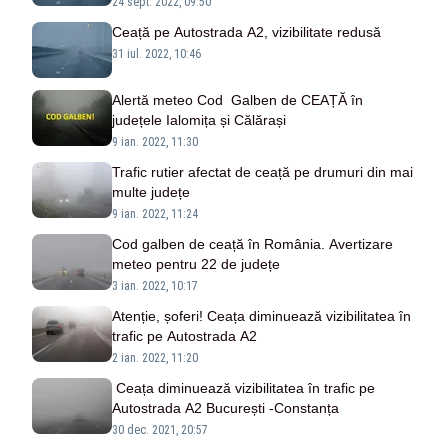
24 sept. 2022, 09:50
Ceață pe Autostrada A2, vizibilitate redusă
31 iul. 2022, 10:46
Alertă meteo Cod Galben de CEAȚĂ în
județele Ialomița și Călărași
9 ian. 2022, 11:30
Trafic rutier afectat de ceață pe drumuri din mai
multe județe
9 ian. 2022, 11:24
Cod galben de ceață în România. Avertizare
meteo pentru 22 de județe
3 ian. 2022, 10:17
Atenție, șoferi! Ceața diminuează vizibilitatea în
trafic pe Autostrada A2
2 ian. 2022, 11:20
Ceața diminuează vizibilitatea în trafic pe
Autostrada A2 București -Constanța
30 dec. 2021, 20:57