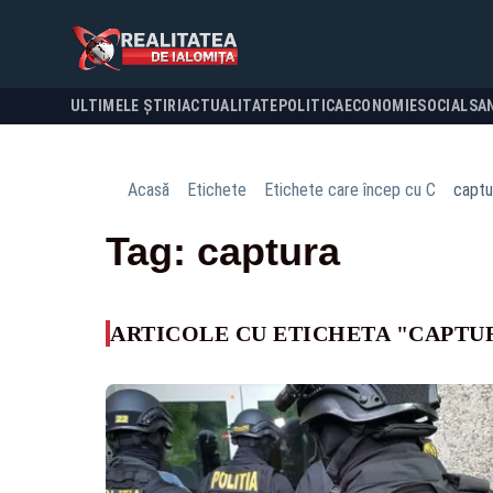
ULTIMELE ȘTIRI
ACTUALITATE
POLITICA
ECONOMIE
SOCIAL
SA
Acasă
Etichete
Etichete care încep cu C
captu
Tag: captura
ARTICOLE CU ETICHETA "CAPTU