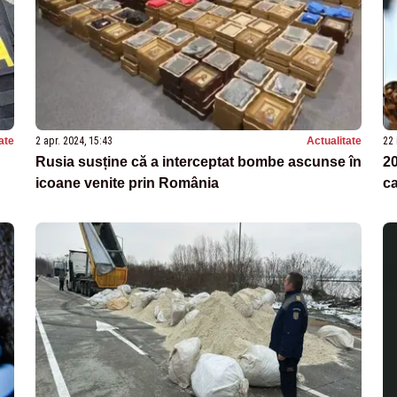
ate
2 apr. 2024, 15:43
Actualitate
22 
Rusia susține că a interceptat bombe ascunse în
20
icoane venite prin România
ca