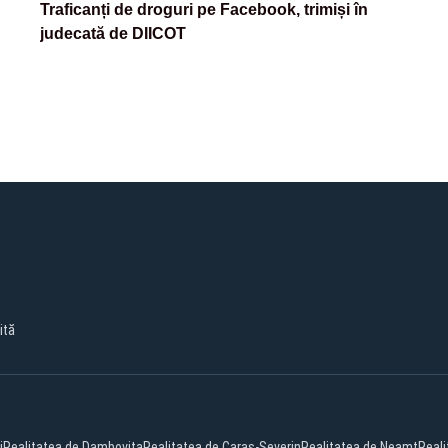
Traficanți de droguri pe Facebook, trimiși în
judecată de DIICOT
ită
j
Realitatea de Dambovita
Realitatea de Caras-Severin
Realitatea de Neamt
Real