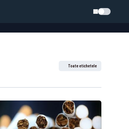
Schimba tema
Toate etichetele