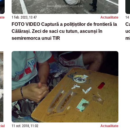
ate
1 feb. 2023, 13:47
Actualitate
14 
FOTO VIDEO Captură a polițiștilor de frontieră la
Ca
Călărași. Zeci de saci cu tutun, ascunși în
uc
semiremorca unui TIR
mi
ial
11 oct. 2018, 11:02
Actualitate