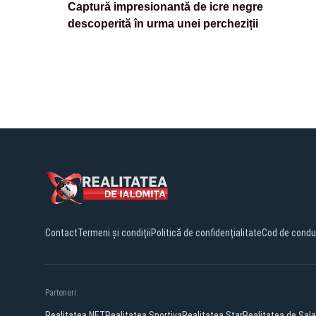
Captură impresionantă de icre negre
descoperită în urma unei percheziții
Contact
Termeni și condiții
Politică de confidențialitate
Cod de condu
Parteneri:
Realitatea.NET
Realitatea Sportiva
Realitatea Star
Realitatea de Sala