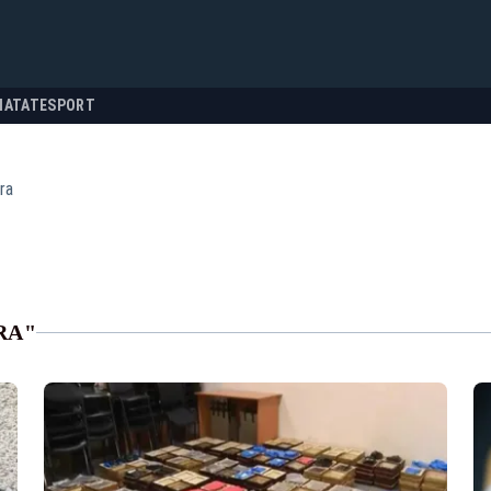
NATATE
SPORT
ra
RA"